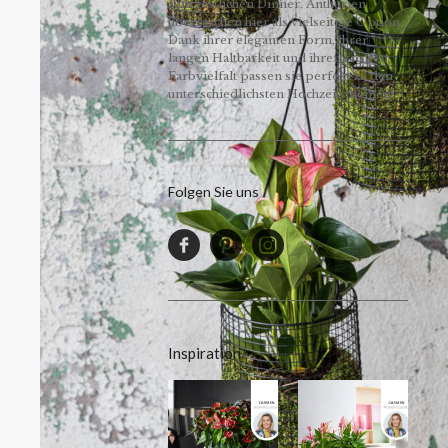
zum festlichen Dinner. Anthurien
überraschen hier als vielseitige Option.
Dank ihrer eleganten Form, ihrer
langen Haltbarkeit und ihrer großen
Farbvielfalt passen sie perfekt zu den
unterschiedlichsten Hochzeitsthemen!
Folgen Sie uns
Inspiration