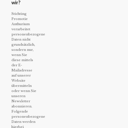
wir?
Stichting
Promotie
Anthurium
verarbeitet
personenbezogene
Daten nicht
grundsätzlich,
sondern nur,
wenn Sie
diese mittels
der E-
Mailadresse
auf unserer
Website
übermitteln
oder wenn Sie
unseren
Newsletter
abonnieren.
Folgende
personenbezogene
Daten werden
hierbei