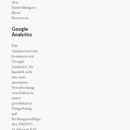
den
Einstellungen
Ihres
Browsers.
Google
Analytics
Für
Analysezwecke
benutzen wir
Google
Analytics. Es
handelt sich
um eine
anonyme
Verarbeitung
von Daten in
einer
geschützten
Umgebung
auf
Rechtsgrundlage
der DSGVO.
In diesem Fall