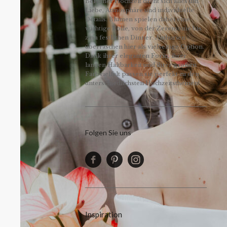
Bei einer Hochzeit dreht sich alles um
Liebe, Atmosphäre und individuelle
Details. Blumen spielen dabei eine
wichtige Rolle, von der Zeremonie bis
zum festlichen Dinner. Anthurien
überraschen hier als vielseitige Option.
Dank ihrer eleganten Form, ihrer
langen Haltbarkeit und ihrer großen
Farbvielfalt passen sie perfekt zu den
unterschiedlichsten Hochzeitsthemen!
Folgen Sie uns
Inspiration