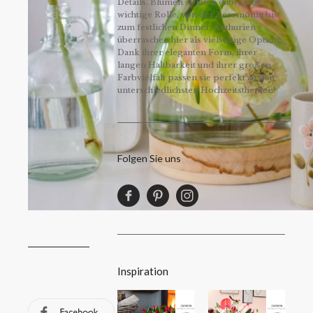
Details. Blumen spielen dabei eine
wichtige Rolle, von der Zeremonie bis
zum festlichen Dinner. Anthurien
überraschen hier als vielseitige Option.
Dank ihrer eleganten Form, ihrer
langen Haltbarkeit und ihrer großen
Farbvielfalt passen sie perfekt zu den
unterschiedlichsten Hochzeitsthemen!
Folgen Sie uns
Inspiration