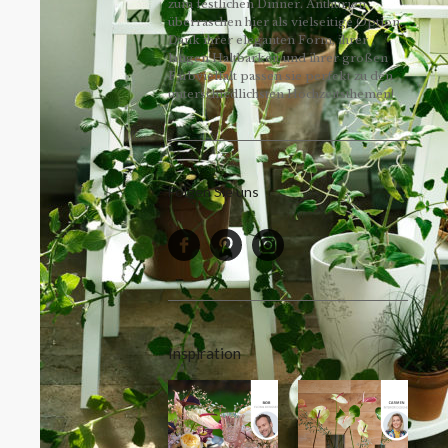
zum festlichen Dinner. Anthurien
überraschen hier als vielseitige Option.
Dank ihrer eleganten Form, ihrer
langen Haltbarkeit und ihrer großen
Farbvielfalt passen sie perfekt zu den
unterschiedlichsten Hochzeitsthemen!
Folgen Sie uns
Inspiration