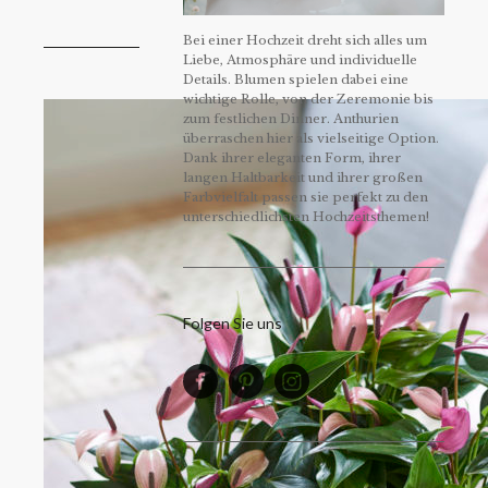
Bei einer Hochzeit dreht sich alles um
Liebe, Atmosphäre und individuelle
Details. Blumen spielen dabei eine
wichtige Rolle, von der Zeremonie bis
zum festlichen Dinner. Anthurien
überraschen hier als vielseitige Option.
Dank ihrer eleganten Form, ihrer
langen Haltbarkeit und ihrer großen
Farbvielfalt passen sie perfekt zu den
unterschiedlichsten Hochzeitsthemen!
Folgen Sie uns