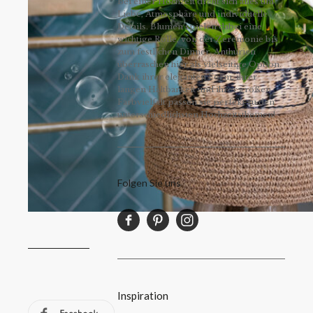
Bei einer Hochzeit dreht sich alles um
Liebe, Atmosphäre und individuelle
Details. Blumen spielen dabei eine
wichtige Rolle, von der Zeremonie bis
zum festlichen Dinner. Anthurien
überraschen hier als vielseitige Option.
Dank ihrer eleganten Form, ihrer
langen Haltbarkeit und ihrer großen
Farbvielfalt passen sie perfekt zu den
unterschiedlichsten Hochzeitsthemen!
Folgen Sie uns
Inspiration