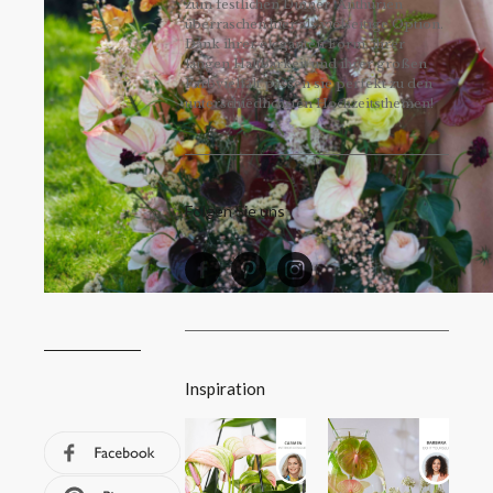
zum festlichen Dinner. Anthurien
überraschen hier als vielseitige Option.
Dank ihrer eleganten Form, ihrer
langen Haltbarkeit und ihrer großen
Farbvielfalt passen sie perfekt zu den
unterschiedlichsten Hochzeitsthemen!
Folgen Sie uns
Inspiration