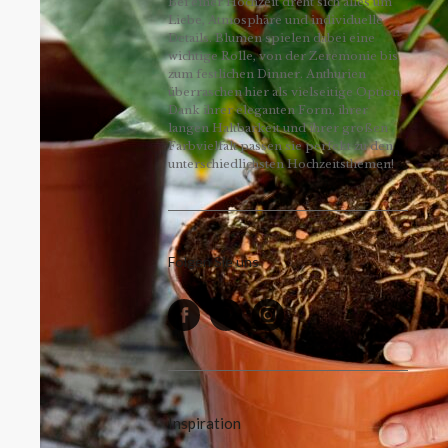
Bei einer Hochzeit dreht sich alles um
Liebe, Atmosphäre und individuelle
Details. Blumen spielen dabei eine
wichtige Rolle, von der Zeremonie bis
zum festlichen Dinner. Anthurien
überraschen hier als vielseitige Option.
Dank ihrer eleganten Form, ihrer
langen Haltbarkeit und ihrer großen
Farbvielfalt passen sie perfekt zu den
unterschiedlichsten Hochzeitsthemen!
Folgen Sie uns
Inspiration