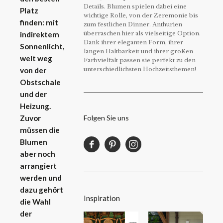
Details. Blumen spielen dabei eine
Platz
wichtige Rolle, von der Zeremonie bis
finden: mit
zum festlichen Dinner. Anthurien
überraschen hier als vielseitige Option.
indirektem
Dank ihrer eleganten Form, ihrer
Sonnenlicht,
langen Haltbarkeit und ihrer großen
weit weg
Farbvielfalt passen sie perfekt zu den
unterschiedlichsten Hochzeitsthemen!
von der
Obstschale
und der
Heizung.
Folgen Sie uns
Zuvor
müssen die
Blumen
aber noch
arrangiert
werden und
dazu gehört
Inspiration
die Wahl
der