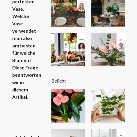
perfekten
Vase.
Welche
Vase
verwendet
man also
am besten
für welche
Blumen?
Diese Frage
beantworten
Beliebt
wir in
diesem
Artikel.