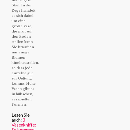
mit langem
Stiel. In der
Regel handelt
es sich dabei
um eine
große Vase,
die man auf
den Boden
stellen kann.
Sie brauchen
nur einige
Blumen
hineinzustellen,
so dass jede
einzelne gut
zur Geltung
kommt. Hohe
Vasen gibt es
in hübschen,
verspielten
Formen.
Lesen Sie
auch:
3
Vasenkniffe:
So kommen