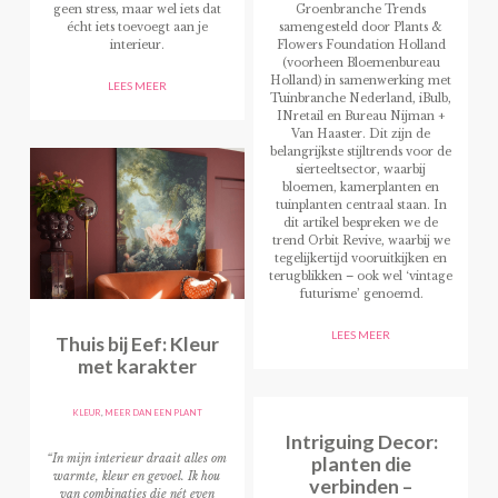
geen stress, maar wel iets dat
Groenbranche Trends
écht iets toevoegt aan je
samengesteld door Plants &
interieur.
Flowers Foundation Holland
(voorheen Bloemenbureau
Holland) in samenwerking met
LEES MEER
Tuinbranche Nederland, iBulb,
INretail en Bureau Nijman +
Van Haaster. Dit zijn de
belangrijkste stijltrends voor de
sierteeltsector, waarbij
bloemen, kamerplanten en
tuinplanten centraal staan. In
dit artikel bespreken we de
trend Orbit Revive, waarbij we
tegelijkertijd vooruitkijken en
terugblikken – ook wel ‘vintage
futurisme’ genoemd.
LEES MEER
Thuis bij Eef: Kleur
met karakter
KLEUR
,
MEER DAN EEN PLANT
Intriguing Decor:
planten die
“In mijn interieur draait alles om
warmte, kleur en gevoel. Ik hou
verbinden –
van combinaties die nét even