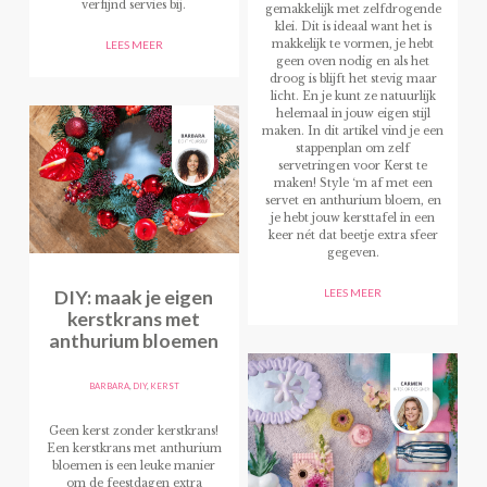
verfijnd servies bij.
gemakkelijk met zelfdrogende
klei. Dit is ideaal want het is
makkelijk te vormen, je hebt
LEES MEER
geen oven nodig en als het
droog is blijft het stevig maar
licht. En je kunt ze natuurlijk
helemaal in jouw eigen stijl
maken. In dit artikel vind je een
stappenplan om zelf
servetringen voor Kerst te
maken! Style ‘m af met een
servet en anthurium bloem, en
je hebt jouw kersttafel in een
keer nét dat beetje extra sfeer
gegeven.
DIY: maak je eigen
LEES MEER
kerstkrans met
anthurium bloemen
BARBARA
,
DIY
,
KERST
Geen kerst zonder kerstkrans!
Een kerstkrans met anthurium
bloemen is een leuke manier
om de feestdagen extra