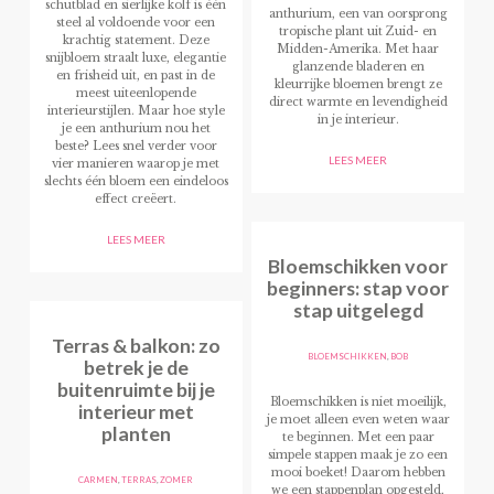
schutblad en sierlijke kolf is één
anthurium, een van oorsprong
steel al voldoende voor een
tropische plant uit Zuid- en
krachtig statement. Deze
Midden-Amerika. Met haar
snijbloem straalt luxe, elegantie
glanzende bladeren en
en frisheid uit, en past in de
kleurrijke bloemen brengt ze
meest uiteenlopende
direct warmte en levendigheid
interieurstijlen. Maar hoe style
in je interieur.
je een anthurium nou het
beste? Lees snel verder voor
LEES MEER
vier manieren waarop je met
slechts één bloem een eindeloos
effect creëert.
LEES MEER
Bloemschikken voor
beginners: stap voor
stap uitgelegd
Terras & balkon: zo
BLOEMSCHIKKEN
,
BOB
betrek je de
buitenruimte bij je
Bloemschikken is niet moeilijk,
interieur met
je moet alleen even weten waar
planten
te beginnen. Met een paar
simpele stappen maak je zo een
mooi boeket! Daarom hebben
CARMEN
,
TERRAS
,
ZOMER
we een stappenplan opgesteld,