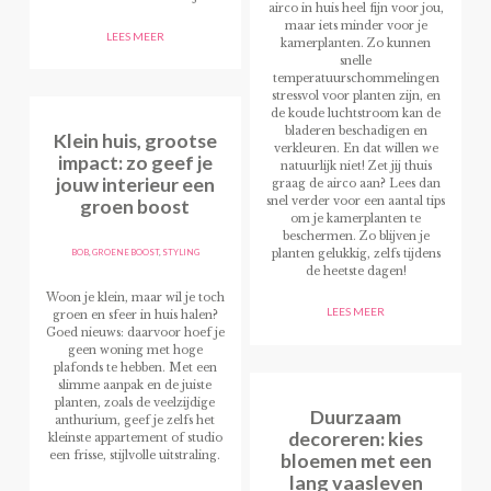
airco in huis heel fijn voor jou,
maar iets minder voor je
LEES MEER
kamerplanten. Zo kunnen
snelle
temperatuurschommelingen
stressvol voor planten zijn, en
de koude luchtstroom kan de
bladeren beschadigen en
Klein huis, grootse
verkleuren. En dat willen we
impact: zo geef je
natuurlijk niet! Zet jij thuis
jouw interieur een
graag de airco aan? Lees dan
groen boost
snel verder voor een aantal tips
om je kamerplanten te
beschermen. Zo blijven je
BOB
,
GROENE BOOST
,
STYLING
planten gelukkig, zelfs tijdens
de heetste dagen!
Woon je klein, maar wil je toch
LEES MEER
groen en sfeer in huis halen?
Goed nieuws: daarvoor hoef je
geen woning met hoge
plafonds te hebben. Met een
slimme aanpak en de juiste
planten, zoals de veelzijdige
Duurzaam
anthurium, geef je zelfs het
decoreren: kies
kleinste appartement of studio
bloemen met een
een frisse, stijlvolle uitstraling.
lang vaasleven