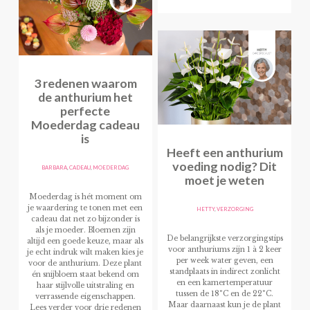
3 redenen waarom
de anthurium het
perfecte
Moederdag cadeau
is
Heeft een anthurium
voeding nodig? Dit
BARBARA
,
CADEAU
,
MOEDERDAG
moet je weten
Moederdag is hét moment om
je waardering te tonen met een
HETTY
,
VERZORGING
cadeau dat net zo bijzonder is
als je moeder. Bloemen zijn
De belangrijkste verzorgingstips
altijd een goede keuze, maar als
voor anthuriums zijn 1 à 2 keer
je echt indruk wilt maken kies je
per week water geven, een
voor de anthurium. Deze plant
standplaats in indirect zonlicht
én snijbloem staat bekend om
en een kamertemperatuur
haar stijlvolle uitstraling en
tussen de 18°C en de 22°C.
verrassende eigenschappen.
Maar daarnaast kun je de plant
Lees verder voor drie redenen