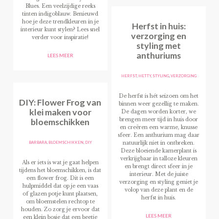
Blues. Een veelzijdige reeks
tinten indigoblauw. Benieuwd
hoe je deze trendkleuren in je
Herfst in huis:
interieur kunt stylen? Lees snel
verzorging en
verder voor inspiratie!
styling met
anthuriums
LEES MEER
HERFST
,
HETTY
,
STYLING
,
VERZORGING
De herfst is hét seizoen om het
DIY: Flower Frog van
binnen weer gezellig te maken.
klei maken voor
De dagen worden korter, we
bloemschikken
brengen meer tijd in huis door
en creëren een warme, knusse
sfeer. Een anthurium mag daar
BARBARA
,
BLOEMSCHIKKEN
,
DIY
natuurlijk niet in ontbreken.
Deze bloeiende kamerplant is
verkrijgbaar in talloze kleuren
Als er iets is wat je gaat helpen
en brengt direct sfeer in je
tijdens het bloemschikken, is dat
interieur. Met de juiste
een flower frog. Dit is een
verzorging en styling geniet je
hulpmiddel dat op je een vaas
volop van deze plant en de
of glazen potje kunt plaatsen,
herfst in huis.
om bloemstelen rechtop te
houden. Zo zorg je ervoor dat
LEES MEER
een klein bosje dat een beetje