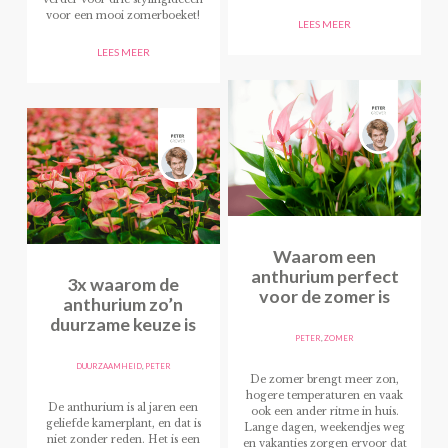
voor een mooi zomerboeket!
LEES MEER
LEES MEER
Waarom een
anthurium perfect
3x waarom de
voor de zomer is
anthurium zo’n
duurzame keuze is
PETER
,
ZOMER
DUURZAAMHEID
,
PETER
De zomer brengt meer zon,
hogere temperaturen en vaak
De anthurium is al jaren een
ook een ander ritme in huis.
geliefde kamerplant, en dat is
Lange dagen, weekendjes weg
niet zonder reden. Het is een
en vakanties zorgen ervoor dat