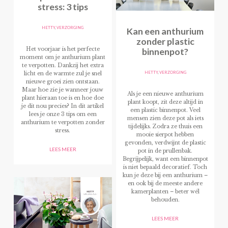
stress: 3 tips
HETTY
,
VERZORGING
Kan een anthurium
zonder plastic
binnenpot?
Het voorjaar is het perfecte
moment om je anthurium plant
te verpotten. Dankzij het extra
HETTY
,
VERZORGING
licht en de warmte zul je snel
nieuwe groei zien ontstaan.
Maar hoe zie je wanneer jouw
Als je een nieuwe anthurium
plant hieraan toe is en hoe doe
plant koopt, zit deze altijd in
je dit nou precies? In dit artikel
een plastic binnenpot. Veel
lees je onze 3 tips om een
mensen zien deze pot als iets
anthurium te verpotten zonder
tijdelijks. Zodra ze thuis een
stress.
mooie sierpot hebben
gevonden, verdwijnt de plastic
LEES MEER
pot in de prullenbak.
Begrijpelijk, want een binnenpot
is niet bepaald decoratief. Toch
kun je deze bij een anthurium –
en ook bij de meeste andere
kamerplanten – beter wél
behouden.
LEES MEER