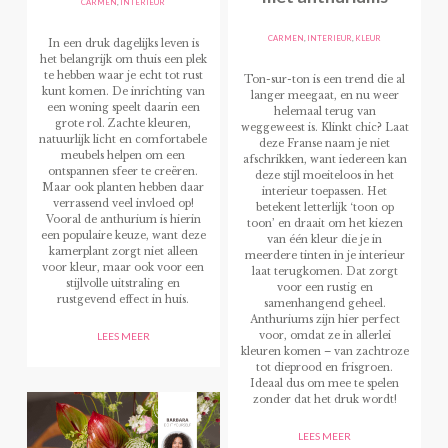
CARMEN
,
INTERIEUR
CARMEN
,
INTERIEUR
,
KLEUR
In een druk dagelijks leven is
het belangrijk om thuis een plek
te hebben waar je echt tot rust
Ton-sur-ton is een trend die al
kunt komen. De inrichting van
langer meegaat, en nu weer
een woning speelt daarin een
helemaal terug van
grote rol. Zachte kleuren,
weggeweest is. Klinkt chic? Laat
natuurlijk licht en comfortabele
deze Franse naam je niet
meubels helpen om een
afschrikken, want iedereen kan
ontspannen sfeer te creëren.
deze stijl moeiteloos in het
Maar ook planten hebben daar
interieur toepassen. Het
verrassend veel invloed op!
betekent letterlijk ‘toon op
Vooral de anthurium is hierin
toon’ en draait om het kiezen
een populaire keuze, want deze
van één kleur die je in
kamerplant zorgt niet alleen
meerdere tinten in je interieur
voor kleur, maar ook voor een
laat terugkomen. Dat zorgt
stijlvolle uitstraling en
voor een rustig en
rustgevend effect in huis.
samenhangend geheel.
Anthuriums zijn hier perfect
voor, omdat ze in allerlei
LEES MEER
kleuren komen – van zachtroze
tot dieprood en frisgroen.
Ideaal dus om mee te spelen
zonder dat het druk wordt!
LEES MEER