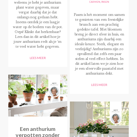
CARMEN
,
PASEN
weleens: je hebt je anthurium
plant water gegeven, maar
vergat daarbij dat je dat
Pasen is hét moment om samen
onlangs nog gedaan hebt.
te genieten van een feestelijke
Ineens ontdek je een laagje
brunch aan een prachtig
water op de bodem van de pot.
gedekte tafel. Met bloemen
Oeps! Klinkt dat herkenbaar?
breng je direct sfeer in huis, en
Lees dan in dit artikel hoe je
anthuriums zijn daarbij een
jouw anthurium redt als je ‘m
ideale keuze. Sterk, elegant en
te veel water hebt gegeven.
veelzijdig! Anthuriums zijn zo
opvallend dat zelfs een paar
LEES MEER
stelen al veel effect hebben. In
dit artikel laten we je zien hoe
je een sfeervolle paastafel met
anthuriums dekt.
LEES MEER
Een anthurium
verpotten zonder