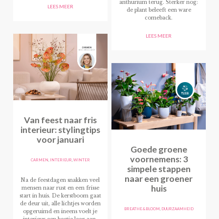
anthurium terug. Sterker nog:
LEES MEER
de plant beleeft een ware
comeback.
LEES MEER
Van feest naar fris
interieur: stylingtips
voor januari
Goede groene
voornemens: 3
CARMEN
,
INTERIEUR
,
WINTER
simpele stappen
naar een groener
Na de feestdagen snakken veel
huis
mensen naar rust en een frisse
start in huis. De kerstboom gaat
de deur uit, alle lichtjes worden
BREATHE & BLOOM
,
DUURZAAMHEID
opgeruimd en ineens voelt je