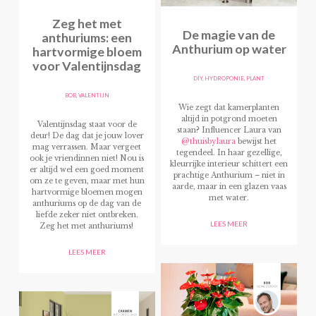
Zeg het met
De magie van de
anthuriums: een
Anthurium op water
hartvormige bloem
voor Valentijnsdag
DIY
,
HYDROPONIE
,
PLANT
BOB
,
VALENTIJN
Wie zegt dat kamerplanten
altijd in potgrond moeten
Valentijnsdag staat voor de
staan? Influencer Laura van
deur! De dag dat je jouw lover
@thuisbylaura
bewijst het
mag verrassen. Maar vergeet
tegendeel. In haar gezellige,
ook je vriendinnen niet! Nou is
kleurrijke interieur schittert een
er altijd wel een goed moment
prachtige Anthurium – niet in
om ze te geven, maar met hun
aarde, maar in een glazen vaas
hartvormige bloemen mogen
met water.
anthuriums op de dag van de
liefde zeker niet ontbreken.
LEES MEER
Zeg het met anthuriums!
LEES MEER