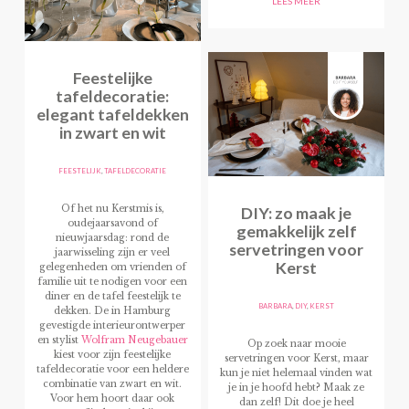
LEES MEER
Feestelijke
tafeldecoratie:
elegant tafeldekken
in zwart en wit
FEESTELIJK
,
TAFELDECORATIE
DIY: zo maak je
Of het nu Kerstmis is,
oudejaarsavond of
gemakkelijk zelf
nieuwjaarsdag: rond de
servetringen voor
jaarwisseling zijn er veel
Kerst
gelegenheden om vrienden of
familie uit te nodigen voor een
diner en de tafel feestelijk te
BARBARA
,
DIY
,
KERST
dekken. De in Hamburg
gevestigde interieurontwerper
en stylist
Wolfram Neugebauer
Op zoek naar mooie
kiest voor zijn feestelijke
servetringen voor Kerst, maar
tafeldecoratie voor een heldere
kun je niet helemaal vinden wat
combinatie van zwart en wit.
je in je hoofd hebt? Maak ze
Voor hem hoort daar ook
dan zelf! Dit doe je heel