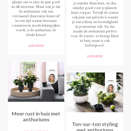
plaatje om te zien én past goed
je minder thuis bent, en dus
in elk interieur. Maar wist je dat
minder goed voor je planten
de anthurium ook een
kunt zorgen. Terwijl de zomer
verrassend duurzame keuze is?
ook juist een periode is waarin
In een tijd waarin bewuster
je extra kleur en levendigheid
consumeren steeds belangrijker
in je interieur wilt. En dat
wordt, is de anthurium de
maakt de anthurium perfect
ideale keuze!
voor de zomer: ze brengt kleur
in huis, maar is ook
hufterproof.
LEES MEER
LEES MEER
Meer rust in huis met
anthuriums
Ton-sur-ton styling
met anthuriums