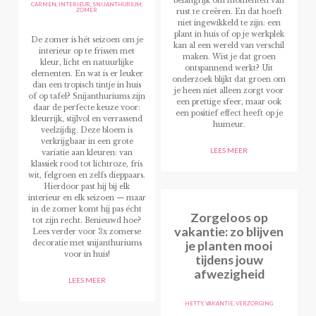
belangrijk om momenten van
CARMEN
,
INTERIEUR
,
SNIJANTHURIUM
,
ZOMER
rust te creëren. En dat hoeft
niet ingewikkeld te zijn: een
plant in huis of op je werkplek
De zomer is hét seizoen om je
kan al een wereld van verschil
interieur op te frissen met
maken. Wist je dat groen
kleur, licht en natuurlijke
ontspannend werkt? Uit
elementen. En wat is er leuker
onderzoek blijkt dat groen om
dan een tropisch tintje in huis
je heen niet alleen zorgt voor
of op tafel? Snijanthuriums zijn
een prettige sfeer, maar ook
daar de perfecte keuze voor:
een positief effect heeft op je
kleurrijk, stijlvol en verrassend
humeur.
veelzijdig. Deze bloem is
verkrijgbaar in een grote
LEES MEER
variatie aan kleuren: van
klassiek rood tot lichtroze, fris
wit, felgroen en zelfs dieppaars.
Hierdoor past hij bij elk
interieur en elk seizoen — maar
in de zomer komt hij pas écht
Zorgeloos op
tot zijn recht. Benieuwd hoe?
vakantie: zo blijven
Lees verder voor 3x zomerse
je planten mooi
decoratie met snijanthuriums
voor in huis!
tijdens jouw
afwezigheid
LEES MEER
HETTY
,
VAKANTIE
,
VERZORGING