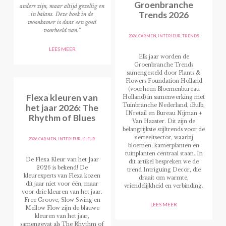
Groenbranche
anders zijn, maar altijd gezellig en
Trends 2026
in balans. Deze hoek in de
woonkamer is daar een goed
voorbeeld van.”
2026
,
CARMEN
,
INTERIEUR
,
TRENDS
LEES MEER
Elk jaar worden de
Groenbranche Trends
samengesteld door Plants &
Flowers Foundation Holland
(voorheen Bloemenbureau
Flexa kleuren van
Holland) in samenwerking met
het jaar 2026: The
Tuinbranche Nederland, iBulb,
INretail en Bureau Nijman +
Rhythm of Blues
Van Haaster. Dit zijn de
belangrijkste stijltrends voor de
sierteeltsector, waarbij
2026
,
CARMEN
,
INTERIEUR
,
KLEUR
bloemen, kamerplanten en
tuinplanten centraal staan. In
De Flexa Kleur van het Jaar
dit artikel bespreken we de
2026 is bekend! De
trend Intriguing Decor, die
kleurexperts van Flexa kozen
draait om warmte,
dit jaar niet voor één, maar
vriendelijkheid en verbinding.
voor drie kleuren van het jaar.
Free Groove, Slow Swing en
LEES MEER
Mellow Flow zijn de blauwe
kleuren van het jaar,
samengevat als The Rhythm of