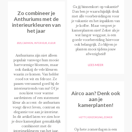
Ga jij binnenkort op vakantie?
Zo combineer je
Dan ben je waarschijnlijk druk
met alle voorbereidingen voor
Anthuriums met de
je vakantie en het inpakken van
interieurkleuren van
je koffer. Maar vergeet je
het jaar
kamerplanten niet! Zeker als je
wat langer weggaat, is een
goede voorbereiding hiervoor
2025
,
CARMEN
,
INTERIEUR
,
KLEUR
ook belangrijk. Zo blijven je
planten mooi tijdens jouw
afwezigheid!
Anthuriums zijn niet alleen
populair vanwege hun mooie
hartvormige bloemen, maar
LEES MEER
ook dankzij de vele kleuren
waarin ze komen. Van helder
rood tot wit en felroze. Ze
passen verrassend goed bij de
interieurtrends van nu! Of je
Airco aan? Denk ook
nou kiest voor warme
aan je
aardetinten of een statement
kleur als accent: de anthurium
kamerplanten!
voegt direct leven, contrast en
elegantie toe aan je interieur.
In dit artikel laten we zien hoe
HETTY
,
VERZORGING
,
ZOMER
je deze kamerplant gemakkelijk
combineert met de
Op hete zomerdagen is een
interieurkleuren van het jaar.