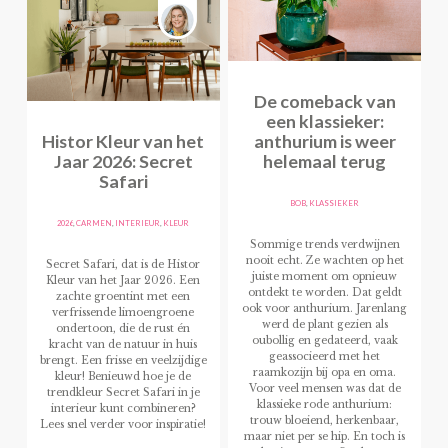
De comeback van
een klassieker:
Histor Kleur van het
anthurium is weer
Jaar 2026: Secret
helemaal terug
Safari
BOB
,
KLASSIEKER
2026
,
CARMEN
,
INTERIEUR
,
KLEUR
Sommige trends verdwijnen
nooit echt. Ze wachten op het
Secret Safari, dat is de Histor
juiste moment om opnieuw
Kleur van het Jaar 2026. Een
ontdekt te worden. Dat geldt
zachte groentint met een
ook voor anthurium. Jarenlang
verfrissende limoengroene
werd de plant gezien als
ondertoon, die de rust én
oubollig en gedateerd, vaak
kracht van de natuur in huis
geassocieerd met het
brengt. Een frisse en veelzijdige
raamkozijn bij opa en oma.
kleur! Benieuwd hoe je de
Voor veel mensen was dat de
trendkleur Secret Safari in je
klassieke rode anthurium:
interieur kunt combineren?
trouw bloeiend, herkenbaar,
Lees snel verder voor inspiratie!
maar niet per se hip. En toch is