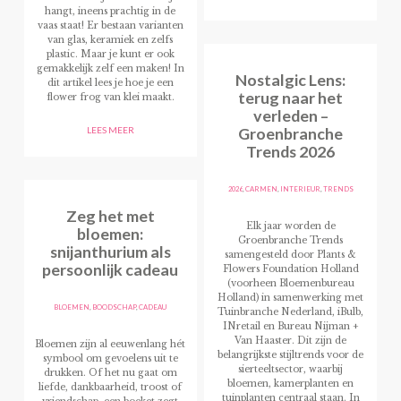
hangt, ineens prachtig in de
vaas staat! Er bestaan varianten
van glas, keramiek en zelfs
plastic. Maar je kunt er ook
gemakkelijk zelf een maken! In
Nostalgic Lens:
dit artikel lees je hoe je een
terug naar het
flower frog van klei maakt.
verleden –
Groenbranche
LEES MEER
Trends 2026
2026
,
CARMEN
,
INTERIEUR
,
TRENDS
Zeg het met
Elk jaar worden de
bloemen:
Groenbranche Trends
snijanthurium als
samengesteld door Plants &
persoonlijk cadeau
Flowers Foundation Holland
(voorheen Bloemenbureau
Holland) in samenwerking met
BLOEMEN
,
BOODSCHAP
,
CADEAU
Tuinbranche Nederland, iBulb,
INretail en Bureau Nijman +
Van Haaster. Dit zijn de
Bloemen zijn al eeuwenlang hét
belangrijkste stijltrends voor de
symbool om gevoelens uit te
sierteeltsector, waarbij
drukken. Of het nu gaat om
bloemen, kamerplanten en
liefde, dankbaarheid, troost of
tuinplanten centraal staan. In