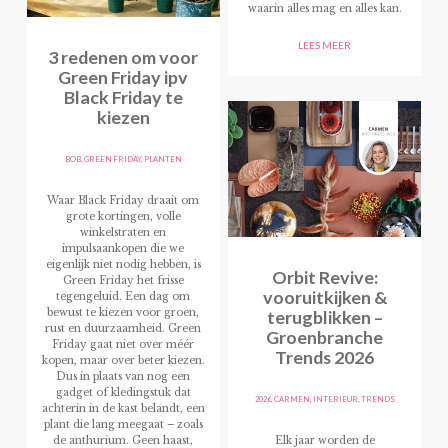
waarin alles mag en alles kan.
LEES MEER
3 redenen om voor
Green Friday ipv
Black Friday te
kiezen
BOB
,
GREEN FRIDAY
,
PLANTEN
Waar Black Friday draait om
grote kortingen, volle
winkelstraten en
impulsaankopen die we
eigenlijk niet nodig hebben, is
Orbit Revive:
Green Friday het frisse
vooruitkijken &
tegengeluid. Een dag om
terugblikken –
bewust te kiezen voor groen,
rust en duurzaamheid. Green
Groenbranche
Friday gaat niet over méér
Trends 2026
kopen, maar over beter kiezen.
Dus in plaats van nog een
gadget of kledingstuk dat
2026
,
CARMEN
,
INTERIEUR
,
TRENDS
achterin in de kast belandt, een
plant die lang meegaat – zoals
de anthurium. Geen haast,
Elk jaar worden de