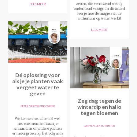
zetten, die verrassend weinig
LEES MEER
onderhoud vraagt. In dit artikel
lees je hoe de magie van de
anthurium op water werkt!
LEES MEER
Dé oplossing voor
als je je planten vaak
vergeet water te
geven
Zeg dag tegen de
winterdip en hallo
PETER
,
VERZORGING
,
WATER
tegen bloemen
We kennen het allemaal wel:
het ene moment staan je
CARMEN
,
LENTE
,
WINTER
anthuriums of andere planten
er mooi groen bij, het volgende