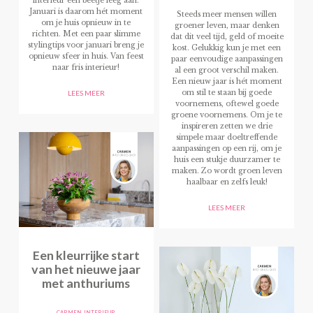
interieur een beetje leeg aan.
Januari is daarom hét moment
Steeds meer mensen willen
om je huis opnieuw in te
groener leven, maar denken
richten. Met een paar slimme
dat dit veel tijd, geld of moeite
stylingtips voor januari breng je
kost. Gelukkig kun je met een
opnieuw sfeer in huis. Van feest
paar eenvoudige aanpassingen
naar fris interieur!
al een groot verschil maken.
Een nieuw jaar is hét moment
om stil te staan bij goede
LEES MEER
voornemens, oftewel goede
groene voornemens. Om je te
inspireren zetten we drie
simpele maar doeltreffende
aanpassingen op een rij, om je
huis een stukje duurzamer te
maken. Zo wordt groen leven
haalbaar en zelfs leuk!
LEES MEER
Een kleurrijke start
van het nieuwe jaar
met anthuriums
CARMEN
,
INTERIEUR