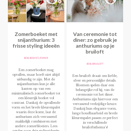
Zomerboeket met
Van ceremonie tot
snijanthurium: 3
diner: zo gebruik je
frisse styling ideeën
anthuriums op je
bruiloft
BOB
,
BOEKET
,
ZOMER
BOB
,
BRUILOFT
Een zomerboeket mag
opvallen, maar hoeft niet altijd
Een bruiloft draait om liefde,
uitbundig te zijn. Met de
sfeer en persoonlijke details.
snijanthurium kun je alle
Bloemen spelen daar een
kanten op: van een
belangrijke rol bij, van de
minimalistisch zomerboeket tot
ceremonie tot het diner.
een kleurrijk boeket vol
Anthuriums zijn hiervoor een
contrast. Dankzij de opvallende
verrassend veelzijdige keuze.
vorm en het brede kleurenpalet
Dankzij hun elegante vorm,
waarin deze komt, laat de
lange houdbaarheid en brede
anthurium zich verrassend
kleurenpalet passen ze perfect
makkelijk combineren met
in verschillende
andere zomerbloeiers. Lees
bruiloftsthema’s!
verder voor drie stylingideeën