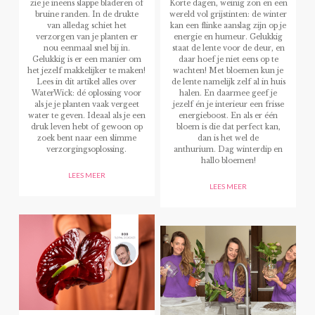
zie je ineens slappe bladeren of
Korte dagen, weinig zon en een
bruine randen. In de drukte
wereld vol grijstinten: de winter
van alledag schiet het
kan een flinke aanslag zijn op je
verzorgen van je planten er
energie en humeur. Gelukkig
nou eenmaal snel bij in.
staat de lente voor de deur, en
Gelukkig is er een manier om
daar hoef je niet eens op te
het jezelf makkelijker te maken!
wachten! Met bloemen kun je
Lees in dit artikel alles over
de lente namelijk zelf al in huis
WaterWick: dé oplossing voor
halen. En daarmee geef je
als je je planten vaak vergeet
jezelf én je interieur een frisse
water te geven. Ideaal als je een
energieboost. En als er één
druk leven hebt of gewoon op
bloem is die dat perfect kan,
zoek bent naar een slimme
dan is het wel de
verzorgingsoplossing.
anthurium. Dag winterdip en
hallo bloemen!
LEES MEER
LEES MEER