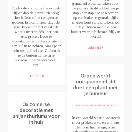
genaamd bloemschikken voor
beginners. In dit artikel lees je
Zodra de zon schijnt, is er niets
stap voor stap hoe je bloemen
fijner dan de deuren richting
op een leuke en gemakkelijke
het balkon of terras open te
manier kunt rangschikken. Zo
gooien. Er komt meer daglicht
heb je binnen no-time een
naar binnen en het maakt de
boeket waar je helemaal blij van
woonkamer in
één
keer een
wordt!
stuk groter. Door je
woonkamer en buitenruimte in
één stijl in te richten, maak je er
LEES MEER
echt een geheel van. Zo betrek
je de buitenruimte bij je
interieur! Lees verder voor 3
tips.
Groen werkt
LEES MEER
ontspannend: dit
doet een plant met
je humeur
3x zomerse
ONTSPANNING
,
PLANTEN
,
WELZIJN
decoratie met
snijanthuriums voor
In een wereld waarin we steeds
in huis
meer prikkels ervaren en haast
de norm lijkt te zijn, is het