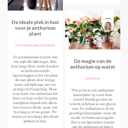
De ideale plek in huis
voor je anthurium
plant
HETTY
,
STANDPLAATS
,
VERZORGING
De potanthurium is meer dan
De magie van de
een stijlvolle blikvanger. Met
anthurium op water
haar lange bloei, sterke karakter
en luchtzuiverende
eigenschappen is het een plant
CARMEN
,
DIY
die niet alleen sfeer brengt,
maar ook bijdraagt aan een
prettige leefomgeving. Maar
Wist je dat je een anthurium
waar komt een anthurium het
kamerplant op water kunt
beste tot haar recht? De juiste
zetten? Hierbij groeien de
standplaats bepaalt niet alleen
wortels zichtbaar in een glazen
hoe mooi ze bloeit, maar ook
vaas. De anthurium is al een
hoe lang je ervan geniet. We
prachtige kamerplant, maar dit
nemen je mee langs drie ideale
maakt ‘m helemaal magisch.
plekken in huis.
Het is een bijzondere manier
om de anthurium in huis te