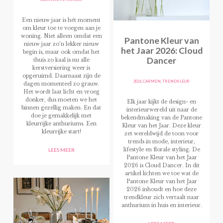
Een nieuw jaar is hét moment
om kleur toe te voegen aan je
woning. Niet alleen omdat een
Pantone Kleur van
nieuw jaar zo’n lekker nieuw
het Jaar 2026: Cloud
begin is, maar ook omdat het
Dancer
thuis zo kaal is nu alle
kerstversiering weer is
opgeruimd. Daarnaast zijn de
2026
,
CARMEN
,
TRENDKLEUR
dagen momenteel zo grauw.
Het wordt laat licht en vroeg
donker, dus moeten we het
Elk jaar kijkt de design- en
binnen gezellig maken. En dat
interieurwereld uit naar de
doe je gemakkelijk met
bekendmaking van de Pantone
kleurrijke anthuriums. Een
Kleur van het Jaar. Deze kleur
kleurrijke start!
zet wereldwijd de toon voor
trends in mode, interieur,
lifestyle en florale styling. De
LEES MEER
Pantone Kleur van het Jaar
2026 is Cloud Dancer. In dit
artikel lichten we toe wat de
Pantone Kleur van het Jaar
2026 inhoudt en hoe deze
trendkleur zich vertaalt naar
anthurium in huis en interieur.