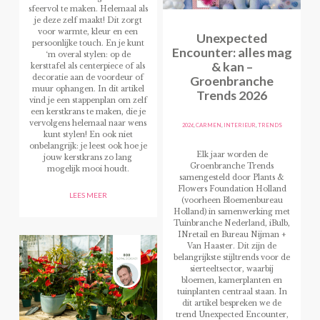
sfeervol te maken. Helemaal als
je deze zelf maakt! Dit zorgt
voor warmte, kleur en een
Unexpected
persoonlijke touch. En je kunt
Encounter: alles mag
‘m overal stylen: op de
& kan –
kersttafel als centerpiece of als
Groenbranche
decoratie aan de voordeur of
muur ophangen. In dit artikel
Trends 2026
vind je een stappenplan om zelf
een kerstkrans te maken, die je
vervolgens helemaal naar wens
2026
,
CARMEN
,
INTERIEUR
,
TRENDS
kunt stylen! En ook niet
onbelangrijk: je leest ook hoe je
Elk jaar worden de
jouw kerstkrans zo lang
Groenbranche Trends
mogelijk mooi houdt.
samengesteld door Plants &
Flowers Foundation Holland
LEES MEER
(voorheen Bloemenbureau
Holland) in samenwerking met
Tuinbranche Nederland, iBulb,
INretail en Bureau Nijman +
Van Haaster. Dit zijn de
belangrijkste stijltrends voor de
sierteeltsector, waarbij
bloemen, kamerplanten en
tuinplanten centraal staan. In
dit artikel bespreken we de
trend Unexpected Encounter,