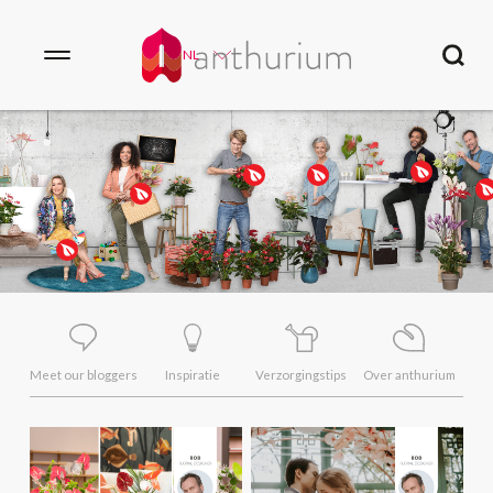
NL
Meet our bloggers
Inspiratie
Verzorgingstips
Over anthurium