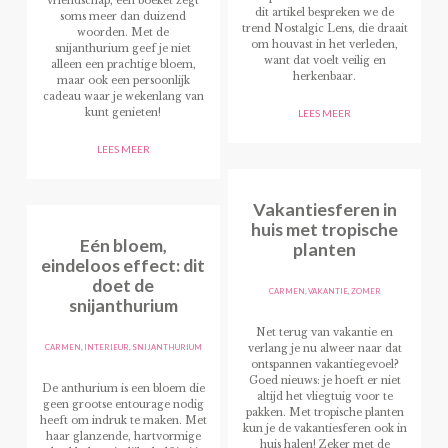
vriendschap, een boeket zegt
dit artikel bespreken we de
soms meer dan duizend
trend Nostalgic Lens, die draait
woorden. Met de
om houvast in het verleden,
snijanthurium geef je niet
want dat voelt veilig en
alleen een prachtige bloem,
herkenbaar.
maar ook een persoonlijk
cadeau waar je wekenlang van
kunt genieten!
LEES MEER
LEES MEER
Vakantiesferen in
huis met tropische
Eén bloem,
planten
eindeloos effect: dit
doet de
CARMEN
,
VAKANTIE
,
ZOMER
snijanthurium
Net terug van vakantie en
CARMEN
,
INTERIEUR
,
SNIJANTHURIUM
verlang je nu alweer naar dat
ontspannen vakantiegevoel?
Goed nieuws: je hoeft er niet
De anthurium is een bloem die
altijd het vliegtuig voor te
geen grootse entourage nodig
pakken. Met tropische planten
heeft om indruk te maken. Met
kun je de vakantiesferen ook in
haar glanzende, hartvormige
huis halen! Zeker met de