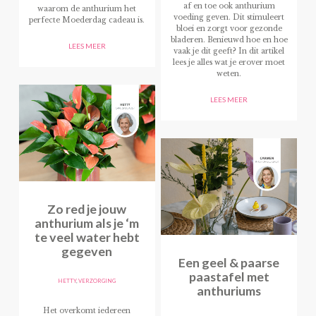
af en toe ook anthurium
waarom de anthurium het
voeding geven. Dit stimuleert
perfecte Moederdag cadeau is.
bloei en zorgt voor gezonde
bladeren. Benieuwd hoe en hoe
LEES MEER
vaak je dit geeft? In dit artikel
lees je alles wat je erover moet
weten.
LEES MEER
Zo red je jouw
anthurium als je ‘m
te veel water hebt
gegeven
Een geel & paarse
paastafel met
HETTY
,
VERZORGING
anthuriums
Het overkomt iedereen