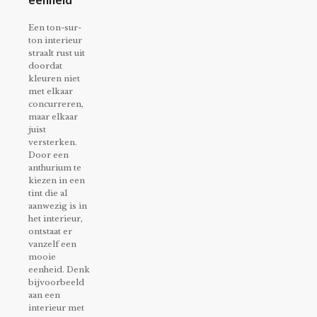
Een ton-sur-
ton interieur
straalt rust uit
doordat
kleuren niet
met elkaar
concurreren,
maar elkaar
juist
versterken.
Door een
anthurium te
kiezen in een
tint die al
aanwezig is in
het interieur,
ontstaat er
vanzelf een
mooie
eenheid. Denk
bijvoorbeeld
aan een
interieur met