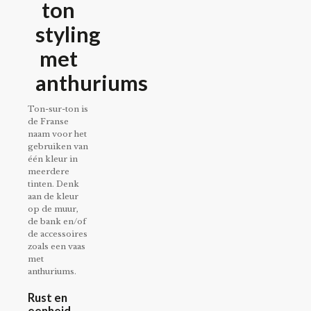
ton
styling
met
anthuriums
Ton-sur-ton is
de Franse
naam voor het
gebruiken van
één kleur in
meerdere
tinten. Denk
aan de kleur
op de muur,
de bank en/of
de accessoires
zoals een vaas
met
anthuriums.
Rust en
eenheid