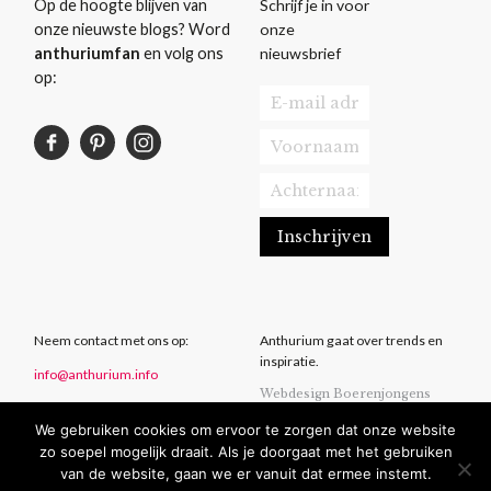
Schrijf je in voor
Op de hoogte blijven van
onze
onze nieuwste blogs? Word
nieuwsbrief
anthuriumfan
en volg ons
op:
Neem contact met ons op:
Anthurium gaat over trends en
inspiratie.
info@anthurium.info
Webdesign Boerenjongens
We gebruiken cookies om ervoor te zorgen dat onze website
Privacy statement
zo soepel mogelijk draait. Als je doorgaat met het gebruiken
Disclaimer
van de website, gaan we er vanuit dat ermee instemt.