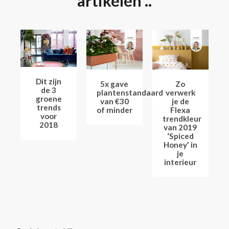
artikelen ..
Dit zijn
5x gave
Zo
de 3
plantenstandaard
verwerk
groene
van €30
je de
trends
of minder
Flexa
voor
trendkleur
2018
van 2019
‘Spiced
Honey’ in
je
interieur