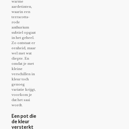
warme
aardetinten,
waarin een
terracotta-
rode
anthurium
subtiel opgaat
in het geheel.
Zo ontstaat er
eenheid, maar
wel met wat
diepte. En
omdat je met
kleine
verschillen in
kleur toch
genoeg
variatie krijgt,
voorkom je
dat het saai
wordt.
Een pot die
de kleur
versterkt