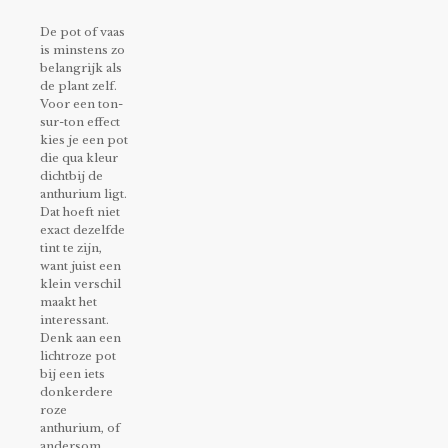
De pot of vaas
is minstens zo
belangrijk als
de plant zelf.
Voor een ton-
sur-ton effect
kies je een pot
die qua kleur
dichtbij de
anthurium ligt.
Dat hoeft niet
exact dezelfde
tint te zijn,
want juist een
klein verschil
maakt het
interessant.
Denk aan een
lichtroze pot
bij een iets
donkerdere
roze
anthurium, of
andersom.