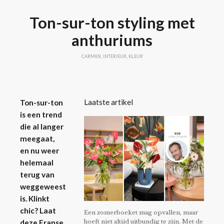
Ton-sur-ton styling met
anthuriums
CARMEN
,
INTERIEUR
,
KLEUR
Laatste artikel
Ton-sur-ton
is een trend
die al langer
meegaat,
en nu weer
helemaal
terug van
weggeweest
is. Klinkt
chic? Laat
Een zomerboeket mag opvallen, maar
hoeft niet altijd uitbundig te zijn. Met de
deze Franse