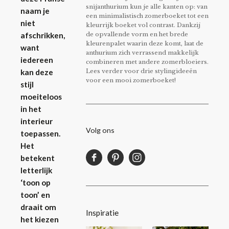
snijanthurium kun je alle kanten op: van
naam je
een minimalistisch zomerboeket tot een
niet
kleurrijk boeket vol contrast. Dankzij
de opvallende vorm en het brede
afschrikken,
kleurenpalet waarin deze komt, laat de
want
anthurium zich verrassend makkelijk
iedereen
combineren met andere zomerbloeiers.
Lees verder voor drie stylingideeën
kan deze
voor een mooi zomerboeket!
stijl
moeiteloos
in het
interieur
Volg ons
toepassen.
Het
betekent
letterlijk
‘toon op
toon’ en
draait om
Inspiratie
het kiezen