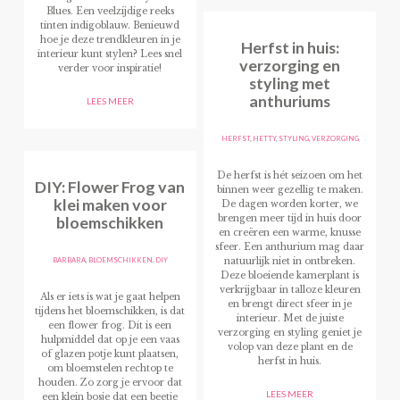
Blues. Een veelzijdige reeks
tinten indigoblauw. Benieuwd
hoe je deze trendkleuren in je
Herfst in huis:
interieur kunt stylen? Lees snel
verzorging en
verder voor inspiratie!
styling met
anthuriums
LEES MEER
HERFST
,
HETTY
,
STYLING
,
VERZORGING
De herfst is hét seizoen om het
DIY: Flower Frog van
binnen weer gezellig te maken.
klei maken voor
De dagen worden korter, we
bloemschikken
brengen meer tijd in huis door
en creëren een warme, knusse
sfeer. Een anthurium mag daar
BARBARA
,
BLOEMSCHIKKEN
,
DIY
natuurlijk niet in ontbreken.
Deze bloeiende kamerplant is
verkrijgbaar in talloze kleuren
Als er iets is wat je gaat helpen
en brengt direct sfeer in je
tijdens het bloemschikken, is dat
interieur. Met de juiste
een flower frog. Dit is een
verzorging en styling geniet je
hulpmiddel dat op je een vaas
volop van deze plant en de
of glazen potje kunt plaatsen,
herfst in huis.
om bloemstelen rechtop te
houden. Zo zorg je ervoor dat
LEES MEER
een klein bosje dat een beetje