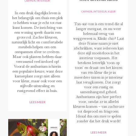
CARMEN
,
INTERIEUR
CARMEN
,
INTERIEUR
,
KLEUR
In een druk dagelijks leven is
het belangrijk om thuis een plek
te hebben waar je echt tot rust
Ton-sur-ton is een trend die al
kunt komen. De inrichting van
langer meegaat, en nu weer
een woning speelt daarin een
helemaal terug van
grote rol. Zachte kleuren,
weggeweest is. Klinkt chic? Laat
natuurlijk licht en comfortabele
deze Franse naam je niet
meubels helpen om een
afschrikken, want iedereen kan
ontspannen sfeer te creëren.
deze stijl moeiteloos in het
Maar ook planten hebben daar
interieur toepassen. Het
verrassend veel invloed op!
betekent letterlijk ‘toon op
Vooral de anthurium is hierin
toon’ en draait om het kiezen
een populaire keuze, want deze
van één kleur die je in
kamerplant zorgt niet alleen
meerdere tinten in je interieur
voor kleur, maar ook voor een
laat terugkomen. Dat zorgt
stijlvolle uitstraling en
voor een rustig en
rustgevend effect in huis.
samenhangend geheel.
Anthuriums zijn hier perfect
voor, omdat ze in allerlei
LEES MEER
kleuren komen – van zachtroze
tot dieprood en frisgroen.
Ideaal dus om mee te spelen
zonder dat het druk wordt!
LEES MEER