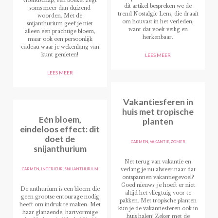
vriendschap, een boeket zegt
dit artikel bespreken we de
soms meer dan duizend
trend Nostalgic Lens, die draait
woorden. Met de
om houvast in het verleden,
snijanthurium geef je niet
want dat voelt veilig en
alleen een prachtige bloem,
herkenbaar.
maar ook een persoonlijk
cadeau waar je wekenlang van
kunt genieten!
LEES MEER
LEES MEER
Vakantiesferen in
huis met tropische
Eén bloem,
planten
eindeloos effect: dit
doet de
CARMEN
,
VAKANTIE
,
ZOMER
snijanthurium
Net terug van vakantie en
CARMEN
,
INTERIEUR
,
SNIJANTHURIUM
verlang je nu alweer naar dat
ontspannen vakantiegevoel?
Goed nieuws: je hoeft er niet
De anthurium is een bloem die
altijd het vliegtuig voor te
geen grootse entourage nodig
pakken. Met tropische planten
heeft om indruk te maken. Met
kun je de vakantiesferen ook in
haar glanzende, hartvormige
huis halen! Zeker met de