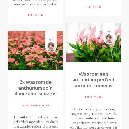
voor een mooi zomerboeket!
LEES MEER
LEES MEER
Waarom een
anthurium perfect
3x waarom de
voor de zomer is
anthurium zo’n
duurzame keuze is
PETER
,
ZOMER
DUURZAAMHEID
,
PETER
De zomer brengt meer zon,
hogere temperaturen en vaak
De anthurium is al jaren een
ook een ander ritme in huis.
geliefde kamerplant, en dat is
Lange dagen, weekendjes weg
niet zonder reden. Het is een
en vakanties zorgen ervoor dat