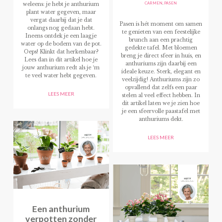
CARMEN
,
PASEN
weleens: je hebt je anthurium
plant water gegeven, maar
vergat daarbij dat je dat
Pasen is hét moment om samen
onlangs nog gedaan hebt.
te genieten van een feestelijke
Ineens ontdek je een laagje
brunch aan een prachtig
water op de bodem van de pot.
gedekte tafel. Met bloemen
Oeps! Klinkt dat herkenbaar?
breng je direct sfeer in huis, en
Lees dan in dit artikel hoe je
anthuriums zijn daarbij een
jouw anthurium redt als je ‘m
ideale keuze. Sterk, elegant en
te veel water hebt gegeven.
veelzijdig! Anthuriums zijn zo
opvallend dat zelfs een paar
LEES MEER
stelen al veel effect hebben. In
dit artikel laten we je zien hoe
je een sfeervolle paastafel met
anthuriums dekt.
LEES MEER
Een anthurium
verpotten zonder