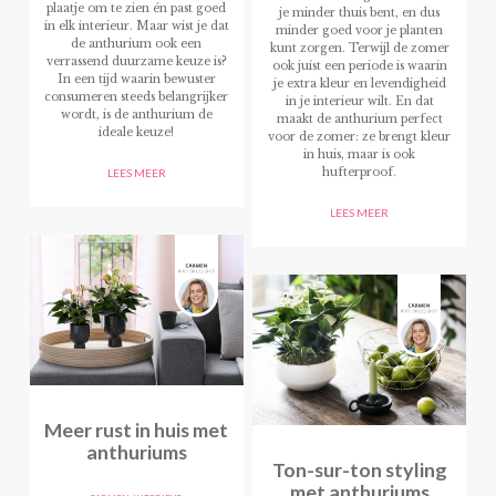
plaatje om te zien én past goed
je minder thuis bent, en dus
in elk interieur. Maar wist je dat
minder goed voor je planten
de anthurium ook een
kunt zorgen. Terwijl de zomer
verrassend duurzame keuze is?
ook juist een periode is waarin
In een tijd waarin bewuster
je extra kleur en levendigheid
consumeren steeds belangrijker
in je interieur wilt. En dat
wordt, is de anthurium de
maakt de anthurium perfect
ideale keuze!
voor de zomer: ze brengt kleur
in huis, maar is ook
hufterproof.
LEES MEER
LEES MEER
Meer rust in huis met
anthuriums
Ton-sur-ton styling
met anthuriums