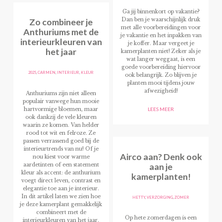
Ga jij binnenkort op vakantie?
Zo combineer je
Dan ben je waarschijnlijk druk
met alle voorbereidingen voor
Anthuriums met de
je vakantie en het inpakken van
interieurkleuren van
je koffer. Maar vergeet je
het jaar
kamerplanten niet! Zeker als je
wat langer weggaat, is een
goede voorbereiding hiervoor
2025
,
CARMEN
,
INTERIEUR
,
KLEUR
ook belangrijk. Zo blijven je
planten mooi tijdens jouw
afwezigheid!
Anthuriums zijn niet alleen
populair vanwege hun mooie
hartvormige bloemen, maar
LEES MEER
ook dankzij de vele kleuren
waarin ze komen. Van helder
rood tot wit en felroze. Ze
passen verrassend goed bij de
interieurtrends van nu! Of je
Airco aan? Denk ook
nou kiest voor warme
aan je
aardetinten of een statement
kleur als accent: de anthurium
kamerplanten!
voegt direct leven, contrast en
elegantie toe aan je interieur.
In dit artikel laten we zien hoe
HETTY
,
VERZORGING
,
ZOMER
je deze kamerplant gemakkelijk
combineert met de
Op hete zomerdagen is een
interieurkleuren van het jaar.