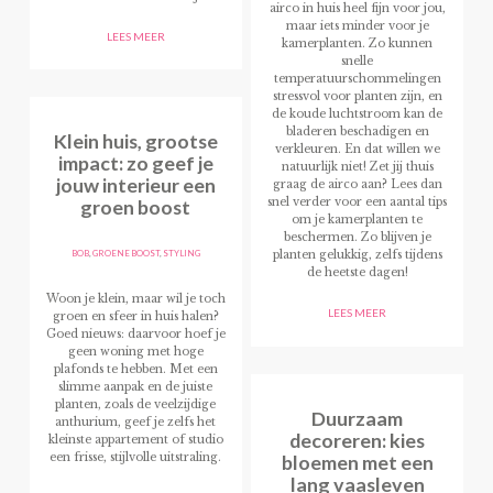
airco in huis heel fijn voor jou,
maar iets minder voor je
LEES MEER
kamerplanten. Zo kunnen
snelle
temperatuurschommelingen
stressvol voor planten zijn, en
de koude luchtstroom kan de
bladeren beschadigen en
Klein huis, grootse
verkleuren. En dat willen we
impact: zo geef je
natuurlijk niet! Zet jij thuis
jouw interieur een
graag de airco aan? Lees dan
groen boost
snel verder voor een aantal tips
om je kamerplanten te
beschermen. Zo blijven je
BOB
,
GROENE BOOST
,
STYLING
planten gelukkig, zelfs tijdens
de heetste dagen!
Woon je klein, maar wil je toch
LEES MEER
groen en sfeer in huis halen?
Goed nieuws: daarvoor hoef je
geen woning met hoge
plafonds te hebben. Met een
slimme aanpak en de juiste
planten, zoals de veelzijdige
Duurzaam
anthurium, geef je zelfs het
decoreren: kies
kleinste appartement of studio
bloemen met een
een frisse, stijlvolle uitstraling.
lang vaasleven