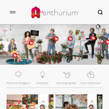
NL
Meet our bloggers
Inspiratie
Verzorgingstips
Over anthurium