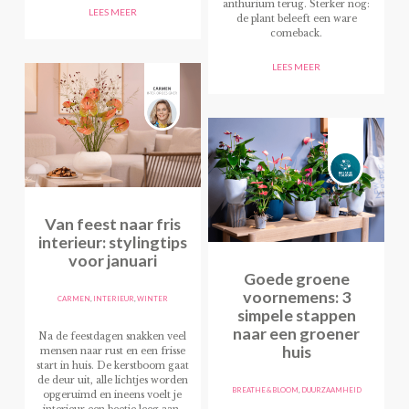
anthurium terug. Sterker nog:
LEES MEER
de plant beleeft een ware
comeback.
LEES MEER
Van feest naar fris
interieur: stylingtips
voor januari
Goede groene
voornemens: 3
CARMEN
,
INTERIEUR
,
WINTER
simpele stappen
naar een groener
Na de feestdagen snakken veel
huis
mensen naar rust en een frisse
start in huis. De kerstboom gaat
de deur uit, alle lichtjes worden
BREATHE & BLOOM
,
DUURZAAMHEID
opgeruimd en ineens voelt je