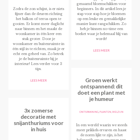
genaamd bloemschikken voor
beginners. In dit artikel lees je
Zodra de zon schijnt, is er niets
stap voor stap hoe je bloemen
fijner dan de deuren richting
op een leuke en gemakkelijke
het balkon of terras open te
manier kunt rangschikken. Zo
gooien. Er komt meer daglicht
heb je binnen no-time een
naar binnen en het maakt de
boeket waar je helemaal blij van
woonkamer in
één
keer een
wordt!
stuk groter. Door je
woonkamer en buitenruimte in
één stijl in te richten, maak je er
LEES MEER
echt een geheel van. Zo betrek
je de buitenruimte bij je
interieur! Lees verder voor 3
tips.
Groen werkt
LEES MEER
ontspannend: dit
doet een plant met
je humeur
3x zomerse
ONTSPANNING
,
PLANTEN
,
WELZIJN
decoratie met
snijanthuriums voor
In een wereld waarin we steeds
in huis
meer prikkels ervaren en haast
de norm lijkt te zijn, is het