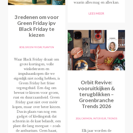
waarin alles mag en alles kan.
LEES MEER
3 redenen om voor
Green Friday ipv
Black Friday te
kiezen
BOB
,
GREEN FRIDAY
,
PLANTEN
Waar Black Friday draait om
grote kortingen, volle
winkelstraten en
impulsaankopen die we
eigenlijk niet nodig hebben, is
Orbit Revive:
Green Friday het frisse
vooruitkijken &
tegengeluid. Een dag om
terugblikken –
bewust te kiezen voor groen,
rust en duurzaamheid. Green
Groenbranche
Friday gaat niet over méér
Trends 2026
kopen, maar over beter kiezen.
Dus in plaats van nog een
gadget of kledingstuk dat
2026
,
CARMEN
,
INTERIEUR
,
TRENDS
achterin in de kast belandt, een
plant die lang meegaat – zoals
de anthurium. Geen haast,
Elk jaar worden de