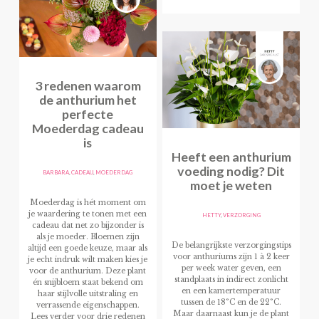
3 redenen waarom
de anthurium het
perfecte
Moederdag cadeau
is
Heeft een anthurium
voeding nodig? Dit
BARBARA
,
CADEAU
,
MOEDERDAG
moet je weten
Moederdag is hét moment om
je waardering te tonen met een
HETTY
,
VERZORGING
cadeau dat net zo bijzonder is
als je moeder. Bloemen zijn
De belangrijkste verzorgingstips
altijd een goede keuze, maar als
voor anthuriums zijn 1 à 2 keer
je echt indruk wilt maken kies je
per week water geven, een
voor de anthurium. Deze plant
standplaats in indirect zonlicht
én snijbloem staat bekend om
en een kamertemperatuur
haar stijlvolle uitstraling en
tussen de 18°C en de 22°C.
verrassende eigenschappen.
Maar daarnaast kun je de plant
Lees verder voor drie redenen