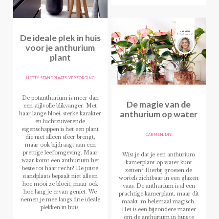
De ideale plek in huis
voor je anthurium
plant
HETTY
,
STANDPLAATS
,
VERZORGING
De potanthurium is meer dan
De magie van de
een stijlvolle blikvanger. Met
anthurium op water
haar lange bloei, sterke karakter
en luchtzuiverende
eigenschappen is het een plant
CARMEN
,
DIY
die niet alleen sfeer brengt,
maar ook bijdraagt aan een
prettige leefomgeving. Maar
Wist je dat je een anthurium
waar komt een anthurium het
kamerplant op water kunt
beste tot haar recht? De juiste
zetten? Hierbij groeien de
standplaats bepaalt niet alleen
wortels zichtbaar in een glazen
hoe mooi ze bloeit, maar ook
vaas. De anthurium is al een
hoe lang je ervan geniet. We
prachtige kamerplant, maar dit
nemen je mee langs drie ideale
maakt ‘m helemaal magisch.
plekken in huis.
Het is een bijzondere manier
om de anthurium in huis te