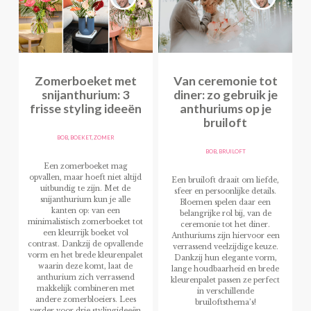
Zomerboeket met
Van ceremonie tot
snijanthurium: 3
diner: zo gebruik je
frisse styling ideeën
anthuriums op je
bruiloft
BOB
,
BOEKET
,
ZOMER
BOB
,
BRUILOFT
Een zomerboeket mag
opvallen, maar hoeft niet altijd
Een bruiloft draait om liefde,
uitbundig te zijn. Met de
sfeer en persoonlijke details.
snijanthurium kun je alle
Bloemen spelen daar een
kanten op: van een
belangrijke rol bij, van de
minimalistisch zomerboeket tot
ceremonie tot het diner.
een kleurrijk boeket vol
Anthuriums zijn hiervoor een
contrast. Dankzij de opvallende
verrassend veelzijdige keuze.
vorm en het brede kleurenpalet
Dankzij hun elegante vorm,
waarin deze komt, laat de
lange houdbaarheid en brede
anthurium zich verrassend
kleurenpalet passen ze perfect
makkelijk combineren met
in verschillende
andere zomerbloeiers. Lees
bruiloftsthema’s!
verder voor drie stylingideeën