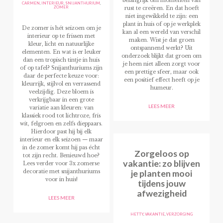
belangrijk om momenten van
CARMEN
,
INTERIEUR
,
SNIJANTHURIUM
,
ZOMER
rust te creëren. En dat hoeft
niet ingewikkeld te zijn: een
plant in huis of op je werkplek
De zomer is hét seizoen om je
kan al een wereld van verschil
interieur op te frissen met
maken. Wist je dat groen
kleur, licht en natuurlijke
ontspannend werkt? Uit
elementen. En wat is er leuker
onderzoek blijkt dat groen om
dan een tropisch tintje in huis
je heen niet alleen zorgt voor
of op tafel? Snijanthuriums zijn
een prettige sfeer, maar ook
daar de perfecte keuze voor:
een positief effect heeft op je
kleurrijk, stijlvol en verrassend
humeur.
veelzijdig. Deze bloem is
verkrijgbaar in een grote
LEES MEER
variatie aan kleuren: van
klassiek rood tot lichtroze, fris
wit, felgroen en zelfs dieppaars.
Hierdoor past hij bij elk
interieur en elk seizoen — maar
in de zomer komt hij pas écht
Zorgeloos op
tot zijn recht. Benieuwd hoe?
vakantie: zo blijven
Lees verder voor 3x zomerse
je planten mooi
decoratie met snijanthuriums
voor in huis!
tijdens jouw
afwezigheid
LEES MEER
HETTY
,
VAKANTIE
,
VERZORGING