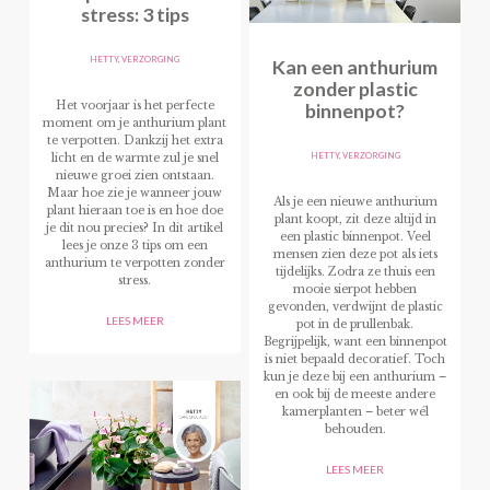
stress: 3 tips
HETTY
,
VERZORGING
Kan een anthurium
zonder plastic
binnenpot?
Het voorjaar is het perfecte
moment om je anthurium plant
te verpotten. Dankzij het extra
HETTY
,
VERZORGING
licht en de warmte zul je snel
nieuwe groei zien ontstaan.
Maar hoe zie je wanneer jouw
Als je een nieuwe anthurium
plant hieraan toe is en hoe doe
plant koopt, zit deze altijd in
je dit nou precies? In dit artikel
een plastic binnenpot. Veel
lees je onze 3 tips om een
mensen zien deze pot als iets
anthurium te verpotten zonder
tijdelijks. Zodra ze thuis een
stress.
mooie sierpot hebben
gevonden, verdwijnt de plastic
LEES MEER
pot in de prullenbak.
Begrijpelijk, want een binnenpot
is niet bepaald decoratief. Toch
kun je deze bij een anthurium –
en ook bij de meeste andere
kamerplanten – beter wél
behouden.
LEES MEER