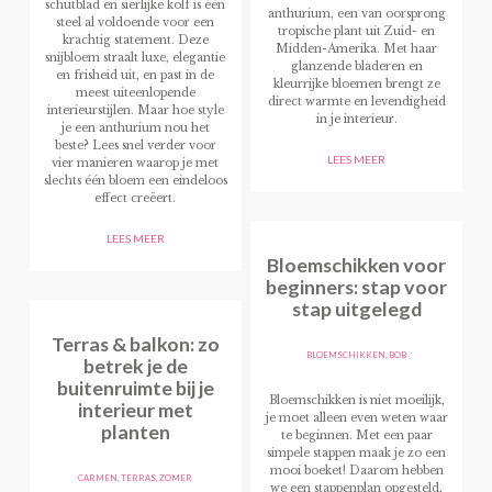
schutblad en sierlijke kolf is één
anthurium, een van oorsprong
steel al voldoende voor een
tropische plant uit Zuid- en
krachtig statement. Deze
Midden-Amerika. Met haar
snijbloem straalt luxe, elegantie
glanzende bladeren en
en frisheid uit, en past in de
kleurrijke bloemen brengt ze
meest uiteenlopende
direct warmte en levendigheid
interieurstijlen. Maar hoe style
in je interieur.
je een anthurium nou het
beste? Lees snel verder voor
LEES MEER
vier manieren waarop je met
slechts één bloem een eindeloos
effect creëert.
LEES MEER
Bloemschikken voor
beginners: stap voor
stap uitgelegd
Terras & balkon: zo
BLOEMSCHIKKEN
,
BOB
betrek je de
buitenruimte bij je
Bloemschikken is niet moeilijk,
interieur met
je moet alleen even weten waar
planten
te beginnen. Met een paar
simpele stappen maak je zo een
mooi boeket! Daarom hebben
CARMEN
,
TERRAS
,
ZOMER
we een stappenplan opgesteld,