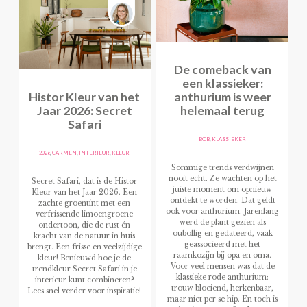
De comeback van
een klassieker:
Histor Kleur van het
anthurium is weer
Jaar 2026: Secret
helemaal terug
Safari
BOB
,
KLASSIEKER
2026
,
CARMEN
,
INTERIEUR
,
KLEUR
Sommige trends verdwijnen
nooit echt. Ze wachten op het
Secret Safari, dat is de Histor
juiste moment om opnieuw
Kleur van het Jaar 2026. Een
ontdekt te worden. Dat geldt
zachte groentint met een
ook voor anthurium. Jarenlang
verfrissende limoengroene
werd de plant gezien als
ondertoon, die de rust én
oubollig en gedateerd, vaak
kracht van de natuur in huis
geassocieerd met het
brengt. Een frisse en veelzijdige
raamkozijn bij opa en oma.
kleur! Benieuwd hoe je de
Voor veel mensen was dat de
trendkleur Secret Safari in je
klassieke rode anthurium:
interieur kunt combineren?
trouw bloeiend, herkenbaar,
Lees snel verder voor inspiratie!
maar niet per se hip. En toch is