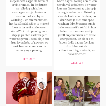
zie je ineens slappe bladeren of
Korte dagen, weinig zon en een
bruine randen. In de drukte
wereld vol grijstinten: de winter
van alledag schiet het
kan een flinke aanslag zijn op je
verzorgen van je planten er
energie en humeur. Gelukkig
nou eenmaal snel bij in.
staat de lente voor de deur, en
Gelukkig is er een manier om
daar hoef je niet eens op te
het jezelf makkelijker te maken!
wachten! Met bloemen kun je
Lees in dit artikel alles over
de lente namelijk zelf al in huis
WaterWick: dé oplossing voor
halen. En daarmee geef je
als je je planten vaak vergeet
jezelf én je interieur een frisse
water te geven. Ideaal als je een
energieboost. En als er één
druk leven hebt of gewoon op
bloem is die dat perfect kan,
zoek bent naar een slimme
dan is het wel de
verzorgingsoplossing.
anthurium. Dag winterdip en
hallo bloemen!
LEES MEER
LEES MEER