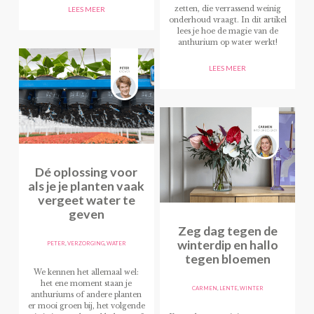
zetten, die verrassend weinig
LEES MEER
onderhoud vraagt. In dit artikel
lees je hoe de magie van de
anthurium op water werkt!
LEES MEER
Dé oplossing voor
als je je planten vaak
vergeet water te
geven
Zeg dag tegen de
winterdip en hallo
PETER
,
VERZORGING
,
WATER
tegen bloemen
We kennen het allemaal wel:
het ene moment staan je
CARMEN
,
LENTE
,
WINTER
anthuriums of andere planten
er mooi groen bij, het volgende