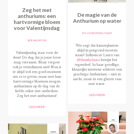
Zeg het met
De magie van de
anthuriums: een
Anthurium op water
hartvormige bloem
voor Valentijnsdag
DIY
,
HYDROPONIE
,
PLANT
BOB
,
VALENTIJN
Wie zegt dat kamerplanten
altijd in potgrond moeten
Valentijnsdag staat voor de
staan? Influencer Laura van
deur! De dag dat je jouw lover
@thuisbylaura
bewijst het
mag verrassen. Maar vergeet
tegendeel. In haar gezellige,
ook je vriendinnen niet! Nou is
kleurrijke interieur schittert een
er altijd wel een goed moment
prachtige Anthurium – niet in
om ze te geven, maar met hun
aarde, maar in een glazen vaas
hartvormige bloemen mogen
met water.
anthuriums op de dag van de
liefde zeker niet ontbreken.
LEES MEER
Zeg het met anthuriums!
LEES MEER