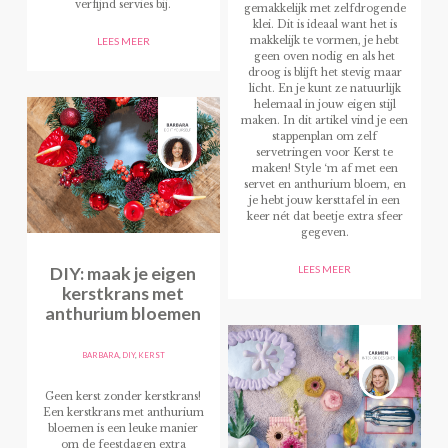
verfijnd servies bij.
gemakkelijk met zelfdrogende
klei. Dit is ideaal want het is
makkelijk te vormen, je hebt
LEES MEER
geen oven nodig en als het
droog is blijft het stevig maar
licht. En je kunt ze natuurlijk
helemaal in jouw eigen stijl
maken. In dit artikel vind je een
stappenplan om zelf
servetringen voor Kerst te
maken! Style ‘m af met een
servet en anthurium bloem, en
je hebt jouw kersttafel in een
keer nét dat beetje extra sfeer
gegeven.
DIY: maak je eigen
LEES MEER
kerstkrans met
anthurium bloemen
BARBARA
,
DIY
,
KERST
Geen kerst zonder kerstkrans!
Een kerstkrans met anthurium
bloemen is een leuke manier
om de feestdagen extra