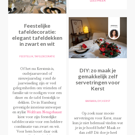
LEES MEER
Feestelijke
tafeldecoratie:
elegant tafeldekken
in zwart en wit
FEESTELIJK
,
TAFELDECORATIE
DIY: zo maak je
Of het nu Kerstmis is,
oudejaarsavond of
gemakkelijk zelf
nieuwjaarsdag: rond de
servetringen voor
jaarwisseling zijn er veel
Kerst
gelegenheden om vrienden of
familie uit te nodigen voor een
diner en de tafel feestelijk te
BARBARA
,
DIY
,
KERST
dekken. De in Hamburg
gevestigde interieurontwerper
en stylist
Wolfram Neugebauer
Op zoek naar mooie
kiest voor zijn feestelijke
servetringen voor Kerst, maar
tafeldecoratie voor een heldere
kun je niet helemaal vinden wat
combinatie van zwart en wit.
je in je hoofd hebt? Maak ze
Voor hem hoort daar ook
dan zelf! Dit doe je heel