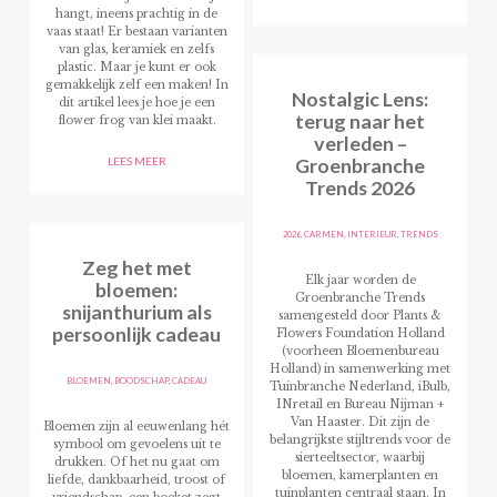
hangt, ineens prachtig in de
vaas staat! Er bestaan varianten
van glas, keramiek en zelfs
plastic. Maar je kunt er ook
gemakkelijk zelf een maken! In
Nostalgic Lens:
dit artikel lees je hoe je een
terug naar het
flower frog van klei maakt.
verleden –
Groenbranche
LEES MEER
Trends 2026
2026
,
CARMEN
,
INTERIEUR
,
TRENDS
Zeg het met
Elk jaar worden de
bloemen:
Groenbranche Trends
snijanthurium als
samengesteld door Plants &
persoonlijk cadeau
Flowers Foundation Holland
(voorheen Bloemenbureau
Holland) in samenwerking met
BLOEMEN
,
BOODSCHAP
,
CADEAU
Tuinbranche Nederland, iBulb,
INretail en Bureau Nijman +
Van Haaster. Dit zijn de
Bloemen zijn al eeuwenlang hét
belangrijkste stijltrends voor de
symbool om gevoelens uit te
sierteeltsector, waarbij
drukken. Of het nu gaat om
bloemen, kamerplanten en
liefde, dankbaarheid, troost of
tuinplanten centraal staan. In