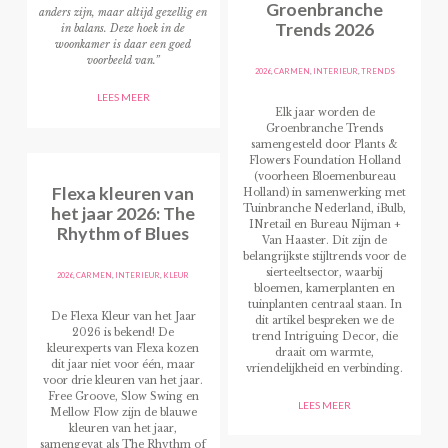
Groenbranche
anders zijn, maar altijd gezellig en
Trends 2026
in balans. Deze hoek in de
woonkamer is daar een goed
voorbeeld van.”
2026
,
CARMEN
,
INTERIEUR
,
TRENDS
LEES MEER
Elk jaar worden de
Groenbranche Trends
samengesteld door Plants &
Flowers Foundation Holland
(voorheen Bloemenbureau
Flexa kleuren van
Holland) in samenwerking met
het jaar 2026: The
Tuinbranche Nederland, iBulb,
INretail en Bureau Nijman +
Rhythm of Blues
Van Haaster. Dit zijn de
belangrijkste stijltrends voor de
sierteeltsector, waarbij
2026
,
CARMEN
,
INTERIEUR
,
KLEUR
bloemen, kamerplanten en
tuinplanten centraal staan. In
De Flexa Kleur van het Jaar
dit artikel bespreken we de
2026 is bekend! De
trend Intriguing Decor, die
kleurexperts van Flexa kozen
draait om warmte,
dit jaar niet voor één, maar
vriendelijkheid en verbinding.
voor drie kleuren van het jaar.
Free Groove, Slow Swing en
LEES MEER
Mellow Flow zijn de blauwe
kleuren van het jaar,
samengevat als The Rhythm of