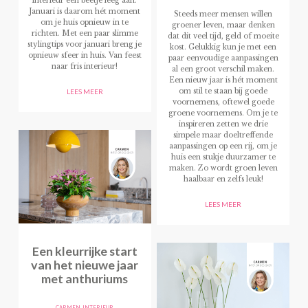
interieur een beetje leeg aan.
Januari is daarom hét moment
Steeds meer mensen willen
om je huis opnieuw in te
groener leven, maar denken
richten. Met een paar slimme
dat dit veel tijd, geld of moeite
stylingtips voor januari breng je
kost. Gelukkig kun je met een
opnieuw sfeer in huis. Van feest
paar eenvoudige aanpassingen
naar fris interieur!
al een groot verschil maken.
Een nieuw jaar is hét moment
om stil te staan bij goede
LEES MEER
voornemens, oftewel goede
groene voornemens. Om je te
inspireren zetten we drie
simpele maar doeltreffende
aanpassingen op een rij, om je
huis een stukje duurzamer te
maken. Zo wordt groen leven
haalbaar en zelfs leuk!
LEES MEER
Een kleurrijke start
van het nieuwe jaar
met anthuriums
CARMEN
,
INTERIEUR