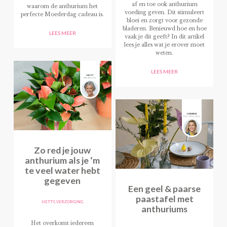
af en toe ook anthurium
waarom de anthurium het
voeding geven. Dit stimuleert
perfecte Moederdag cadeau is.
bloei en zorgt voor gezonde
bladeren. Benieuwd hoe en hoe
LEES MEER
vaak je dit geeft? In dit artikel
lees je alles wat je erover moet
weten.
LEES MEER
Zo red je jouw
anthurium als je ‘m
te veel water hebt
gegeven
Een geel & paarse
paastafel met
HETTY
,
VERZORGING
anthuriums
Het overkomt iedereen