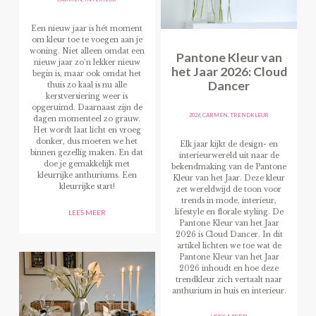
Een nieuw jaar is hét moment
om kleur toe te voegen aan je
woning. Niet alleen omdat een
Pantone Kleur van
nieuw jaar zo’n lekker nieuw
het Jaar 2026: Cloud
begin is, maar ook omdat het
Dancer
thuis zo kaal is nu alle
kerstversiering weer is
opgeruimd. Daarnaast zijn de
2026
,
CARMEN
,
TRENDKLEUR
dagen momenteel zo grauw.
Het wordt laat licht en vroeg
donker, dus moeten we het
Elk jaar kijkt de design- en
binnen gezellig maken. En dat
interieurwereld uit naar de
doe je gemakkelijk met
bekendmaking van de Pantone
kleurrijke anthuriums. Een
Kleur van het Jaar. Deze kleur
kleurrijke start!
zet wereldwijd de toon voor
trends in mode, interieur,
lifestyle en florale styling. De
LEES MEER
Pantone Kleur van het Jaar
2026 is Cloud Dancer. In dit
artikel lichten we toe wat de
Pantone Kleur van het Jaar
2026 inhoudt en hoe deze
trendkleur zich vertaalt naar
anthurium in huis en interieur.