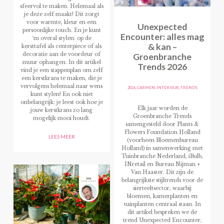
sfeervol te maken. Helemaal als
je deze zelf maakt! Dit zorgt
voor warmte, kleur en een
Unexpected
persoonlijke touch. En je kunt
Encounter: alles mag
‘m overal stylen: op de
& kan –
kersttafel als centerpiece of als
Groenbranche
decoratie aan de voordeur of
muur ophangen. In dit artikel
Trends 2026
vind je een stappenplan om zelf
een kerstkrans te maken, die je
vervolgens helemaal naar wens
2026
,
CARMEN
,
INTERIEUR
,
TRENDS
kunt stylen! En ook niet
onbelangrijk: je leest ook hoe je
Elk jaar worden de
jouw kerstkrans zo lang
Groenbranche Trends
mogelijk mooi houdt.
samengesteld door Plants &
Flowers Foundation Holland
LEES MEER
(voorheen Bloemenbureau
Holland) in samenwerking met
Tuinbranche Nederland, iBulb,
INretail en Bureau Nijman +
Van Haaster. Dit zijn de
belangrijkste stijltrends voor de
sierteeltsector, waarbij
bloemen, kamerplanten en
tuinplanten centraal staan. In
dit artikel bespreken we de
trend Unexpected Encounter,