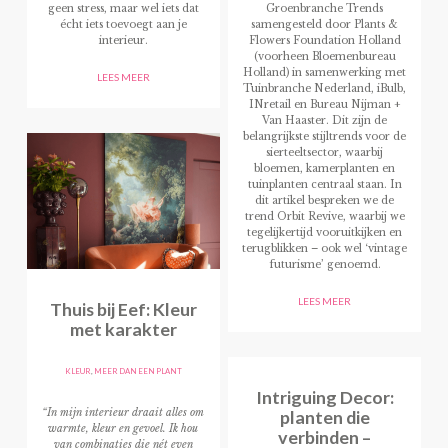
geen stress, maar wel iets dat
Groenbranche Trends
écht iets toevoegt aan je
samengesteld door Plants &
interieur.
Flowers Foundation Holland
(voorheen Bloemenbureau
Holland) in samenwerking met
LEES MEER
Tuinbranche Nederland, iBulb,
INretail en Bureau Nijman +
Van Haaster. Dit zijn de
belangrijkste stijltrends voor de
sierteeltsector, waarbij
bloemen, kamerplanten en
tuinplanten centraal staan. In
dit artikel bespreken we de
trend Orbit Revive, waarbij we
tegelijkertijd vooruitkijken en
terugblikken – ook wel ‘vintage
futurisme’ genoemd.
LEES MEER
Thuis bij Eef: Kleur
met karakter
KLEUR
,
MEER DAN EEN PLANT
Intriguing Decor:
planten die
“In mijn interieur draait alles om
warmte, kleur en gevoel. Ik hou
verbinden –
van combinaties die nét even