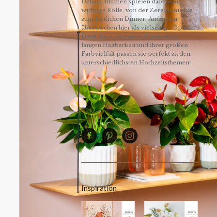
Details. Blumen spielen dabei eine
wichtige Rolle, von der Zeremonie bis
zum festlichen Dinner. Anthurien
überraschen hier als vielseitige Option.
Dank ihrer eleganten Form, ihrer
langen Haltbarkeit und ihrer großen
Farbvielfalt passen sie perfekt zu den
unterschiedlichsten Hochzeitsthemen!
Folgen Sie uns
Inspiration