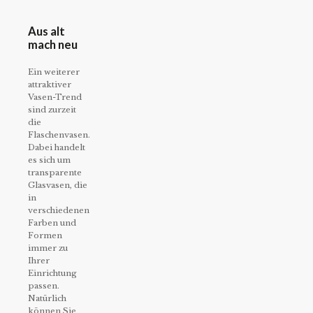
Aus alt
mach neu
Ein weiterer
attraktiver
Vasen-Trend
sind zurzeit
die
Flaschenvasen.
Dabei handelt
es sich um
transparente
Glasvasen, die
in
verschiedenen
Farben und
Formen
immer zu
Ihrer
Einrichtung
passen.
Natürlich
können Sie