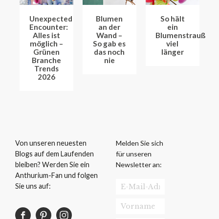
Unexpected
Blumen
So hält
Encounter:
an der
ein
Alles ist
Wand –
Blumenstrauß
möglich –
So gab es
viel
Grünen
das noch
länger
Branche
nie
Trends
2026
Melden Sie sich
Von unseren neuesten
für unseren
Blogs auf dem Laufenden
Newsletter an:
bleiben? Werden Sie ein
Anthurium-Fan und folgen
Sie uns auf: