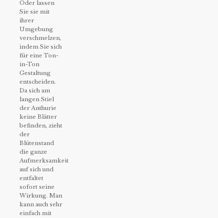
Oder lassen
Sie sie mit
ihrer
Umgebung
verschmelzen,
indem Sie sich
für eine Ton-
in-Ton
Gestaltung
entscheiden.
Da sich am
langen Stiel
der Anthurie
keine Blätter
befinden, zieht
der
Blütenstand
die ganze
Aufmerksamkeit
auf sich und
entfaltet
sofort seine
Wirkung. Man
kann auch sehr
einfach mit