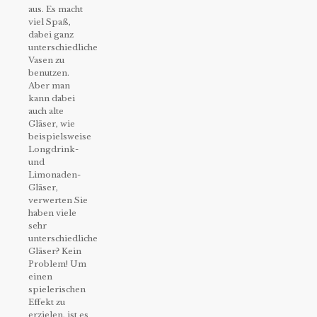
aus. Es macht
viel Spaß,
dabei ganz
unterschiedliche
Vasen zu
benutzen.
Aber man
kann dabei
auch alte
Gläser, wie
beispielsweise
Longdrink-
und
Limonaden-
Gläser,
verwerten Sie
haben viele
sehr
unterschiedliche
Gläser? Kein
Problem! Um
einen
spielerischen
Effekt zu
erzielen, ist es