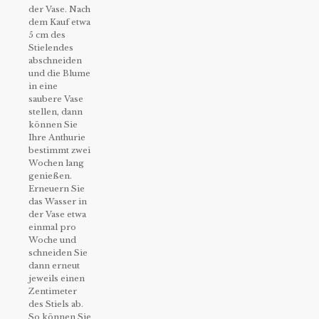
der Vase. Nach
dem Kauf etwa
5 cm des
Stielendes
abschneiden
und die Blume
in eine
saubere Vase
stellen, dann
können Sie
Ihre Anthurie
bestimmt zwei
Wochen lang
genießen.
Erneuern Sie
das Wasser in
der Vase etwa
einmal pro
Woche und
schneiden Sie
dann erneut
jeweils einen
Zentimeter
des Stiels ab.
So können Sie