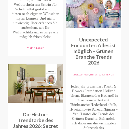
Ihnen, wie Sie einen
Weihnachtskranz Schritt für
Schritt selbst gestalten und
diesen nach eigenen Wünschen
stylen können. Und nicht
unwichtig: Hier erfahren Sie
außerdem, wie Ihr
Weihnachtskranz so lange wie
möglich frisch bleibt.
Unexpected
Encounter: Alles ist
MEHR LESEN
möglich – Grünen
Branche Trends
2026
2026
,
CARMEN
,
INTERIEUR
,
TRENDS
Jedes Jahr präsentiert Plants &
Flowers Foundation Holland
(ehem. Blumenbüro Holland) in
Zusammenarbeit mit
Tuinbranche Nederland, iBulb,
INretail sowie Bureau Nijman +
Die Histor-
Van Haaster die Trends der
Trendfarbe des
Grünen Branche. Es handelt
sich dabei um die wichtigsten
Jahres 2026: Secret
Stiltrends des