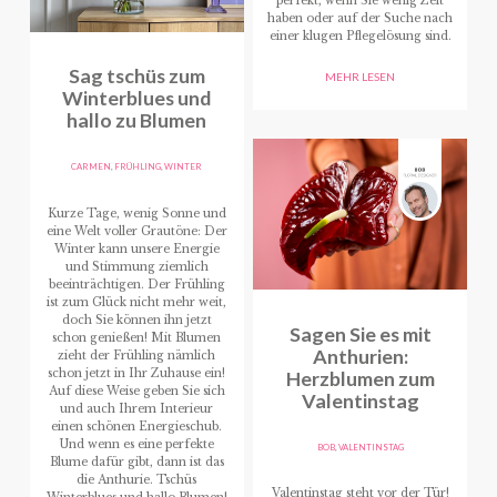
perfekt, wenn Sie wenig Zeit
haben oder auf der Suche nach
einer klugen Pflegelösung sind.
Sag tschüs zum
MEHR LESEN
Winterblues und
hallo zu Blumen
CARMEN
,
FRÜHLING
,
WINTER
Kurze Tage, wenig Sonne und
eine Welt voller Grautöne: Der
Winter kann unsere Energie
und Stimmung ziemlich
beeinträchtigen. Der Frühling
ist zum Glück nicht mehr weit,
doch Sie können ihn jetzt
Sagen Sie es mit
schon genießen! Mit Blumen
Anthurien:
zieht der Frühling nämlich
schon jetzt in Ihr Zuhause ein!
Herzblumen zum
Auf diese Weise geben Sie sich
Valentinstag
und auch Ihrem Interieur
einen schönen Energieschub.
Und wenn es eine perfekte
BOB
,
VALENTINSTAG
Blume dafür gibt, dann ist das
die Anthurie. Tschüs
Valentinstag steht vor der Tür!