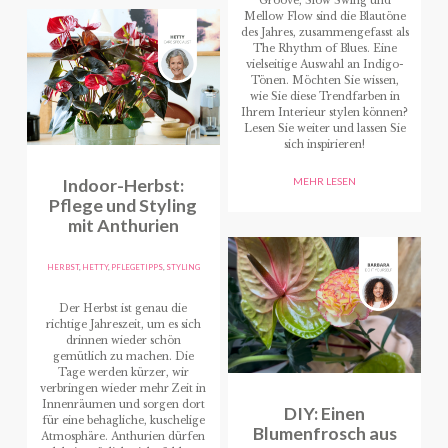
Groove, Slow Swing und
Mellow Flow sind die Blautöne
des Jahres, zusammengefasst als
The Rhythm of Blues. Eine
vielseitige Auswahl an Indigo-
Tönen. Möchten Sie wissen,
wie Sie diese Trendfarben in
Ihrem Interieur stylen können?
Lesen Sie weiter und lassen Sie
sich inspirieren!
Indoor-Herbst:
MEHR LESEN
Pflege und Styling
mit Anthurien
HERBST
,
HETTY
,
PFLEGETIPPS
,
STYLING
Der Herbst ist genau die
richtige Jahreszeit, um es sich
drinnen wieder schön
gemütlich zu machen. Die
Tage werden kürzer, wir
verbringen wieder mehr Zeit in
Innenräumen und sorgen dort
DIY: Einen
für eine behagliche, kuschelige
Blumenfrosch aus
Atmosphäre. Anthurien dürfen