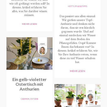
wie oft gedüngt werden soll? In
HETTY
,
PFLEGETIPPS
diesem Artikel erfahren Sie
alles, was Sie darüber wissen
müssen.
Das passiert uns allen einmal:
Wir gießen unsere Topf-
Anthurie und denken nicht
MEHR LESEN
daran, dass sie erst kürzlich
gegossen wurde. Und auf
einmal entdecken wir Wasser
auf dem Boden des
Pflanzgefäßes. Oops! Kommt
Ihnen das bekannt vor? In
diesem Artikel erfahren Sie, wie
Sie Ihre Anthurie retten, wenn
diese zu viel Wasser erhalten
hat.
MEHR LESEN
Ein gelb-violetter
Ostertisch mit
Anthurien
CARMEN
,
OSTERN