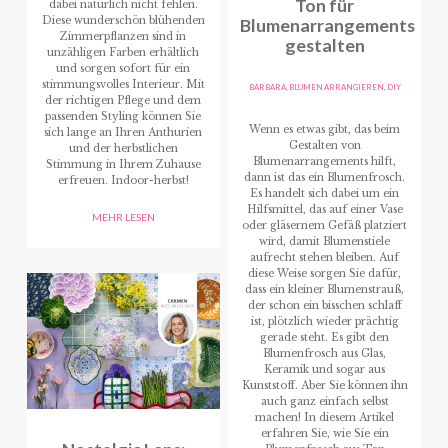
Ton für
dabei natürlich nicht fehlen.
Diese wunderschön blühenden
Blumenarrangements
Zimmerpflanzen sind in
gestalten
unzähligen Farben erhältlich
und sorgen sofort für ein
stimmungsvolles Interieur. Mit
BARBARA
,
BLUMEN ARRANGIEREN
,
DIY
der richtigen Pflege und dem
passenden Styling können Sie
Wenn es etwas gibt, das beim
sich lange an Ihren Anthurien
Gestalten von
und der herbstlichen
Blumenarrangements hilft,
Stimmung in Ihrem Zuhause
dann ist das ein Blumenfrosch.
erfreuen. Indoor-herbst!
Es handelt sich dabei um ein
Hilfsmittel, das auf einer Vase
MEHR LESEN
oder gläsernem Gefäß platziert
wird, damit Blumenstiele
aufrecht stehen bleiben. Auf
diese Weise sorgen Sie dafür,
dass ein kleiner Blumenstrauß,
der schon ein bisschen schlaff
ist, plötzlich wieder prächtig
gerade steht. Es gibt den
Blumenfrosch aus Glas,
Keramik und sogar aus
Kunststoff. Aber Sie können ihn
auch ganz einfach selbst
machen! In diesem Artikel
erfahren Sie, wie Sie ein