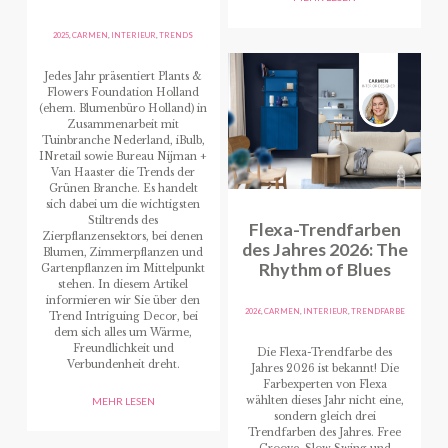
2025
,
CARMEN
,
INTERIEUR
,
TRENDS
Jedes Jahr präsentiert Plants &
Flowers Foundation Holland
(ehem. Blumenbüro Holland) in
Zusammenarbeit mit
Tuinbranche Nederland, iBulb,
INretail sowie Bureau Nijman +
Van Haaster die Trends der
Grünen Branche. Es handelt
sich dabei um die wichtigsten
Stiltrends des
Flexa-Trendfarben
Zierpflanzensektors, bei denen
des Jahres 2026: The
Blumen, Zimmerpflanzen und
Rhythm of Blues
Gartenpflanzen im Mittelpunkt
stehen. In diesem Artikel
informieren wir Sie über den
2026
,
CARMEN
,
INTERIEUR
,
TRENDFARBE
Trend Intriguing Decor, bei
dem sich alles um Wärme,
Freundlichkeit und
Die Flexa-Trendfarbe des
Verbundenheit dreht.
Jahres 2026 ist bekannt! Die
Farbexperten von Flexa
wählten dieses Jahr nicht eine,
MEHR LESEN
sondern gleich drei
Trendfarben des Jahres. Free