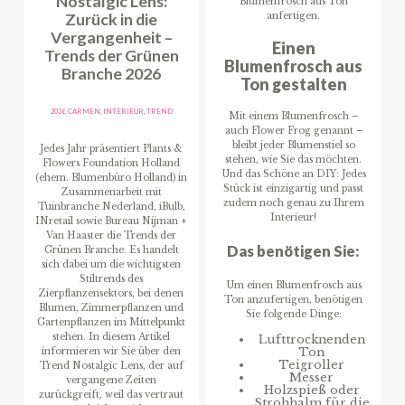
Nostalgic Lens:
Blumenfrosch aus Ton
Zurück in die
anfertigen.
Vergangenheit –
Einen
Trends der Grünen
Blumenfrosch aus
Branche 2026
Ton gestalten
2026
,
CARMEN
,
INTERIEUR
,
TREND
Mit einem Blumenfrosch –
auch Flower Frog genannt –
bleibt jeder Blumenstiel so
Jedes Jahr präsentiert Plants &
stehen, wie Sie das möchten.
Flowers Foundation Holland
Und das Schöne an DIY: Jedes
(ehem. Blumenbüro Holland) in
Stück ist einzigartig und passt
Zusammenarbeit mit
zudem noch genau zu Ihrem
Tuinbranche Nederland, iBulb,
Interieur!
INretail sowie Bureau Nijman +
Van Haaster die Trends der
Das benötigen Sie:
Grünen Branche. Es handelt
sich dabei um die wichtigsten
Stiltrends des
Um einen Blumenfrosch aus
Zierpflanzensektors, bei denen
Ton anzufertigen, benötigen
Blumen, Zimmerpflanzen und
Sie folgende Dinge:
Gartenpflanzen im Mittelpunkt
stehen. In diesem Artikel
Lufttrocknenden
Ton
informieren wir Sie über den
Teigroller
Trend Nostalgic Lens, der auf
Messer
vergangene Zeiten
Holzspieß oder
zurückgreift, weil das vertraut
Strohhalm für die