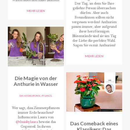
Winterblues und hallo Blumen!
Der Tag, an dem Sie Ihre
geliebte Person überraschen
MEHR LESEN
dürfen. Aber auch
Freundinnen sollten nicht
vergessen werden! Anthurien
passen immer, aber aufgrund
ihrer herzförmigen
Blütenstände sind sie am Tag
der Liebe die perfekte Wahl.
Sagen Sie es mit Anthurien!
MEHR LESEN
Die Magie von der
Anthurie in Wasser
DIY
,
HYDROPONIK
,
PFLANZE
Wer sagt, dass Zimmerpflanzen
immer Erde brauchen?
Influencerin Laura von
@thuisbylaura
beweist das
Das Comeback eines
Gegenteil. In ihrem
Klassikers: Das