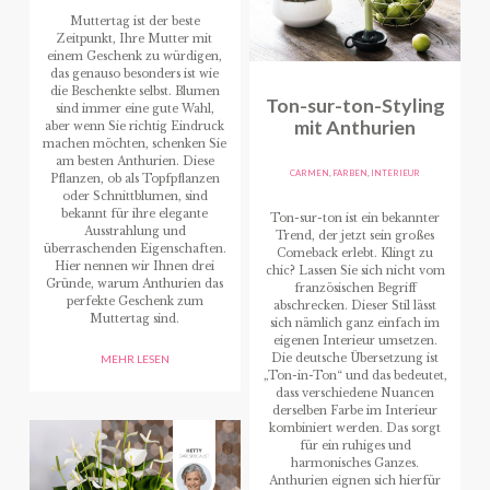
Muttertag ist der beste
Zeitpunkt, Ihre Mutter mit
einem Geschenk zu würdigen,
das genauso besonders ist wie
die Beschenkte selbst. Blumen
Ton-sur-ton-Styling
sind immer eine gute Wahl,
mit Anthurien
aber wenn Sie richtig Eindruck
machen möchten, schenken Sie
am besten Anthurien. Diese
CARMEN
,
FARBEN
,
INTERIEUR
Pflanzen, ob als Topfpflanzen
oder Schnittblumen, sind
bekannt für ihre elegante
Ton-sur-ton ist ein bekannter
Ausstrahlung und
Trend, der jetzt sein großes
überraschenden Eigenschaften.
Comeback erlebt. Klingt zu
Hier nennen wir Ihnen drei
chic? Lassen Sie sich nicht vom
Gründe, warum Anthurien das
französischen Begriff
perfekte Geschenk zum
abschrecken. Dieser Stil lässt
Muttertag sind.
sich nämlich ganz einfach im
eigenen Interieur umsetzen.
Die deutsche Übersetzung ist
MEHR LESEN
„Ton-in-Ton“ und das bedeutet,
dass verschiedene Nuancen
derselben Farbe im Interieur
kombiniert werden. Das sorgt
für ein ruhiges und
harmonisches Ganzes.
Anthurien eignen sich hierfür