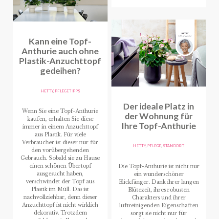
Kann eine Topf-
Anthurie auch ohne
Plastik-Anzuchttopf
gedeihen?
HETTY
,
PFLEGETIPPS
Der ideale Platz in
Wenn Sie eine Topf-Anthurie
der Wohnung für
kaufen, erhalten Sie diese
Ihre Topf-Anthurie
immer in einem Anzuchttopf
aus Plastik. Für viele
Verbraucher ist dieser nur für
HETTY
,
PFLEGE
,
STANDORT
den vorübergehenden
Gebrauch. Sobald sie zu Hause
einen schönen Übertopf
Die Topf-Anthurie ist nicht nur
ausgesucht haben,
ein wunderschöner
verschwindet der Topf aus
Blickfänger. Dank ihrer langen
Plastik im Müll. Das ist
Blütezeit, ihres robusten
nachvollziehbar, denn dieser
Charakters und ihrer
Anzuchttopf ist nicht wirklich
luftreinigenden Eigenschaften
dekorativ. Trotzdem
sorgt sie nicht nur für