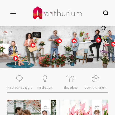
DE
Meet our bloggers
Inspiration
Pflegetipps
Über Anthurium