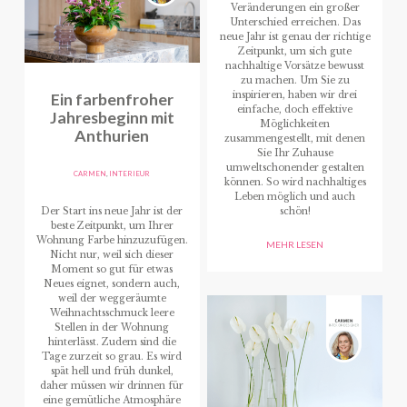
Veränderungen ein großer
Unterschied erreichen. Das
neue Jahr ist genau der richtige
Zeitpunkt, um sich gute
nachhaltige Vorsätze bewusst
zu machen. Um Sie zu
Ein farbenfroher
inspirieren, haben wir drei
einfache, doch effektive
Jahresbeginn mit
Möglichkeiten
Anthurien
zusammengestellt, mit denen
Sie Ihr Zuhause
umweltschonender gestalten
CARMEN
,
INTERIEUR
können. So wird nachhaltiges
Leben möglich und auch
Der Start ins neue Jahr ist der
schön!
beste Zeitpunkt, um Ihrer
Wohnung Farbe hinzuzufügen.
MEHR LESEN
Nicht nur, weil sich dieser
Moment so gut für etwas
Neues eignet, sondern auch,
weil der weggeräumte
Weihnachtsschmuck leere
Stellen in der Wohnung
hinterlässt. Zudem sind die
Tage zurzeit so grau. Es wird
spät hell und früh dunkel,
daher müssen wir drinnen für
eine gemütliche Atmosphäre