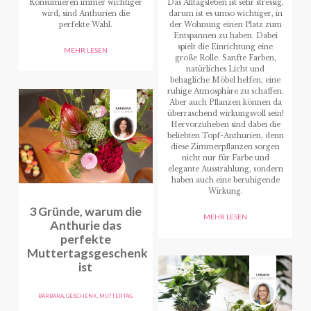
Konsumieren immer wichtiger
Das Alltagsleben ist sehr stressig,
wird, sind Anthurien die
darum ist es umso wichtiger, in
perfekte Wahl.
der Wohnung einen Platz zum
Entspannen zu haben. Dabei
spielt die Einrichtung eine
MEHR LESEN
große Rolle. Sanfte Farben,
natürliches Licht und
behagliche Möbel helfen, eine
ruhige Atmosphäre zu schaffen.
Aber auch Pflanzen können da
überraschend wirkungsvoll sein!
Hervorzuheben sind dabei die
beliebten Topf-Anthurien, denn
diese Zimmerpflanzen sorgen
nicht nur für Farbe und
elegante Ausstrahlung, sondern
haben auch eine beruhigende
Wirkung.
3 Gründe, warum die
MEHR LESEN
Anthurie das
perfekte
Muttertagsgeschenk
ist
BARBARA
,
GESCHENK
,
MUTTERTAG