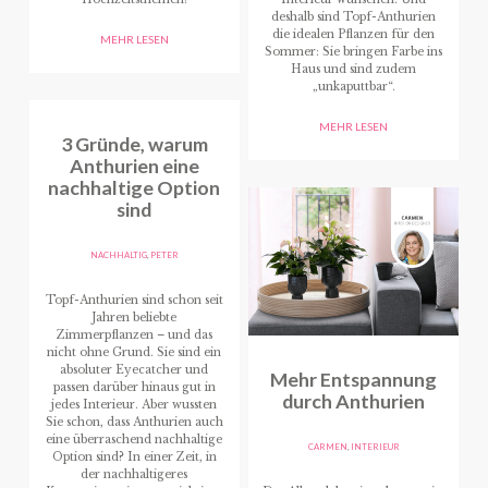
deshalb sind Topf-Anthurien
die idealen Pflanzen für den
MEHR LESEN
Sommer: Sie bringen Farbe ins
Haus und sind zudem
„unkaputtbar“.
MEHR LESEN
3 Gründe, warum
Anthurien eine
nachhaltige Option
sind
NACHHALTIG
,
PETER
Topf-Anthurien sind schon seit
Jahren beliebte
Zimmerpflanzen – und das
nicht ohne Grund. Sie sind ein
absoluter Eyecatcher und
Mehr Entspannung
passen darüber hinaus gut in
durch Anthurien
jedes Interieur. Aber wussten
Sie schon, dass Anthurien auch
eine überraschend nachhaltige
CARMEN
,
INTERIEUR
Option sind? In einer Zeit, in
der nachhaltigeres