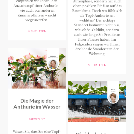
empfehlen wir Ihnen, den
Atmosphäre, sondern hat auch
Anzuchttopf einer Anthurie –
einen positiven Einfluss auf das
wie auch von anderen
Raumklima. Doch wo fühlt sich
Zimmerpflanzen – nicht
die Topf-Anthurie am
wegzuwerfen.
wohlsten? Der richtige
Standort bestimmt nicht nur,
wie schön sie blüht, sondern
MEHR LESEN
auch wie lange Sie Freude an
Ihrer Pflanze haben. Im
Folgenden zeigen wir Ihnen
drei ideale Standorte in der
Wohnung.
MEHR LESEN
Die Magie der
Anthurie im Wasser
CARMEN
,
DIY
Wissen Sie, dass Sie eine Topf-