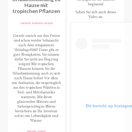
Hause mit
beginnen!
tropischen Pflanzen
Sehen Sie sich auch dieses
Video an:
CARMEN
,
SOMMER
,
URLAUB
Gerade zurück aus den Ferien
und schon wieder Sehnsucht
nach dem entspannten
Urlaubsgefühl? Dann gibt es
gute Neuigkeiten: Sie müssen
dafür Sie nicht ins Flugzeug
steigen! Mit tropischen
Pflanzen können Sie die
Urlaubsstimmung auch zu sich
nach Hause holen! Vor allen
mit Anthurien, die ursprünglich
aus den tropischen Wäldern in
Süd- und Mittelamerika
stammen. Mit ihren
glänzenden Blättern und
Dit bericht op Instagr
farbenprächtigen Blüten
bereichern sie Ihr Interieur
sofort mit Lebendigkeit und
Wärme.
MEHR LESEN