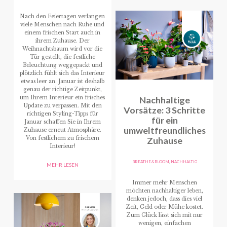
Nach den Feiertagen verlangen
viele Menschen nach Ruhe und
einem frischen Start auch in
ihrem Zuhause. Der
Weihnachtsbaum wird vor die
Tür gestellt, die festliche
Beleuchtung weggepackt und
plötzlich fühlt sich das Interieur
etwas leer an. Januar ist deshalb
genau der richtige Zeitpunkt,
um Ihrem Interieur ein frisches
Nachhaltige
Update zu verpassen. Mit den
Vorsätze: 3 Schritte
richtigen Styling-Tipps für
für ein
Januar schaffen Sie in Ihrem
umweltfreundliches
Zuhause erneut Atmosphäre.
Von festlichem zu frischem
Zuhause
Interieur!
BREATHE & BLOOM
,
NACHHALTIG
MEHR LESEN
Immer mehr Menschen
möchten nachhaltiger leben,
denken jedoch, dass dies viel
Zeit, Geld oder Mühe kostet.
Zum Glück lässt sich mit nur
wenigen, einfachen