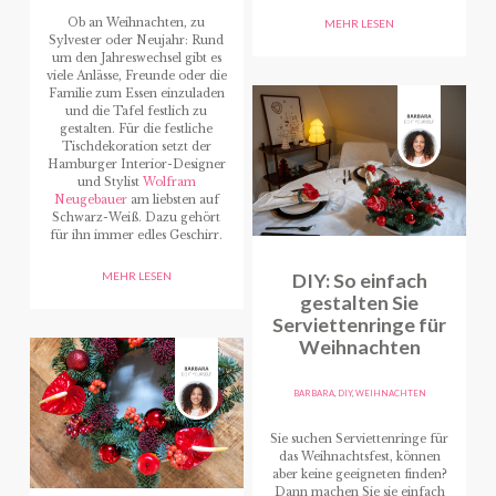
Ob an Weihnachten, zu
MEHR LESEN
Sylvester oder Neujahr: Rund
um den Jahreswechsel gibt es
viele Anlässe, Freunde oder die
Familie zum Essen einzuladen
und die Tafel festlich zu
gestalten.
Für die festliche
Tischdekoration setzt der
Hamburger Interior-Designer
und Stylist
Wolfram
Neugebauer
am liebsten auf
Schwarz-Weiß.
Dazu gehört
für ihn immer edles Geschirr.
DIY: So einfach
MEHR LESEN
gestalten Sie
Serviettenringe für
Weihnachten
BARBARA
,
DIY
,
WEIHNACHTEN
Sie suchen Serviettenringe für
das Weihnachtsfest, können
aber keine geeigneten finden?
Dann machen Sie sie einfach