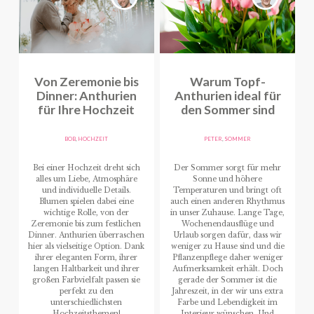
Von Zeremonie bis
Warum Topf-
Dinner: Anthurien
Anthurien ideal für
für Ihre Hochzeit
den Sommer sind
BOB
,
HOCHZEIT
PETER
,
SOMMER
Bei einer Hochzeit dreht sich
Der Sommer sorgt für mehr
alles um Liebe, Atmosphäre
Sonne und höhere
und individuelle Details.
Temperaturen und bringt oft
Blumen spielen dabei eine
auch einen anderen Rhythmus
wichtige Rolle, von der
in unser Zuhause. Lange Tage,
Zeremonie bis zum festlichen
Wochenendausflüge und
Dinner. Anthurien überraschen
Urlaub sorgen dafür, dass wir
hier als vielseitige Option. Dank
weniger zu Hause sind und die
ihrer eleganten Form, ihrer
Pflanzenpflege daher weniger
langen Haltbarkeit und ihrer
Aufmerksamkeit erhält. Doch
großen Farbvielfalt passen sie
gerade der Sommer ist die
perfekt zu den
Jahreszeit, in der wir uns extra
unterschiedlichsten
Farbe und Lebendigkeit im
Hochzeitsthemen!
Interieur wünschen. Und