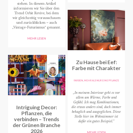
stehen. In diesem Artikel
informieren wir Sie über den
Trend Orbit Revive, bei dem
wir gleichzeitig vorausschauen
und zurückblicken – auch
„Vintage-Futurismus“ genannt.
MEHR LESEN
Zu Hause bei Eef:
Farbe mit Charakter
FARBEN
,
MEHR ALS NUR EINE PFLANZE
„In meinem Interieur geht es vor
allem um Wärme, Farbe und
Gefühl. Ich mag Kombinationen,
Intriguing Decor:
die etwas anders sind, doch immer
Pflanzen, die
behaglich und ausgeglichen. Diese
Stelle hier im Wohnzimmer ist
verbinden – Trends
dafür ein gutes Beispiel.”
der Grünen Branche
2026
MEHR LESEN