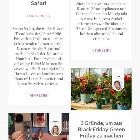
Safari
Zierpflanzensektors, bei denen
Blumen, Zimmerpflanzen und
Gartenpflanzen im Mittelpunkt
CARMEN
,
TRENDS
stehen. In diesem Artikel
informieren wir Sie über den
Secret Safari, das ist die Histor-
Trend Unexpected Encounter,
Trendfarbe des Jahres 2026.
bei dem alles möglich und
Ein sanfter Grünton mit einer
erlaubt ist.
erfrischenden Limettengrün-
Nuance, der die Ruhe und
MEHR LESEN
auch die Kraft der Natur ins
Haus holt. Eine frische und
vielseitige Farbe! Möchten Sie
wissen, wie Sie Secret Safari in
Ihrem Interieur kombinieren
können? Lesen Sie weiter und
lassen Sie sich inspirieren!
MEHR LESEN
3 Gründe, um aus
Black Friday Green
Friday zu machen