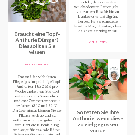
perfekt, da es sie in den
verschiedensten Farben gibt –
von zartem Rosa bis hin zu
Dunkelrot und Hellgrün.
Perfekt für verschiedene
kreative Möglichkeiten, ohne
dass es zu unruhig wirkt!
Braucht eine Topf-
Anthurie Dünger?
MEHR LESEN
Dies sollten Sie
wissen
HETTY
,
PFLEGETIPPS
Das sind die wichtigsten
Pflegetipps für prächtige Topf-
Anthurien: 1 bis 2 Mal pro
Woche gießen, ein Standort
mit indirektem Sonnenlicht
und eine Zimmertemperatur
zwischen 18 °C und 22 °C.
Darüber hinaus können Sie der
So retten Sie Ihre
Pflanze auch ab und zu
Anthurie, wenn diese
Anthurien-Dünger geben. Das
zu viel gegossen
stimuliert die Blütenbildung
wurde
und sorgt für gesunde Blätter.
Möchten Sie wissen, wie und