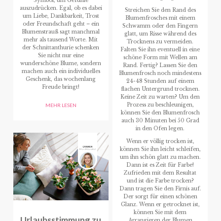
Symbol, um Gefühle
auszudrücken. Egal, ob es dabei
Streichen Sie den Rand des
um Liebe, Dankbarkeit, Trost
Blumenfrosches mit einem
oder Freundschaft geht – ein
Schwamm oder den Fingern
Blumenstrauß sagt manchmal
glatt, um Risse während des
mehr als tausend Worte. Mit
Trocknens zu vermeiden.
der Schnittanthurie schenken
Falten Sie ihn eventuell in eine
Sie nicht nur eine
schöne Form mit Wellen am
wunderschöne Blume, sondern
Rand. Fertig? Lassen Sie den
machen auch ein individuelles
Blumenfrosch noch mindestens
Geschenk, das wochenlang
24-48 Stunden auf einem
Freude bringt!
flachen Untergrund trocknen.
Keine Zeit zu warten? Um den
Prozess zu beschleunigen,
MEHR LESEN
können Sie den Blumenfrosch
auch 30 Minuten bei 50 Grad
in den Ofen legen.
Wenn er völlig trocken ist,
können Sie ihn leicht schleifen,
um ihn schön glatt zu machen.
Dann ist es Zeit für Farbe!
Zufrieden mit dem Resultat
und ist die Farbe trocken?
Dann tragen Sie den Firnis auf.
Der sorgt für einen schönen
Glanz. Wenn er getrocknet ist,
können Sie mit dem
Urlaubsstimmung zu
Arrangieren der Blumen