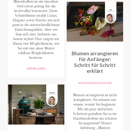
Blütenkolben ist ein einzelner
Stiel schon genug für ein
kraftvolles Statement. Diese
Schnittblume strahlt Luxus,
Eleganz sowie Frische aus und
passt in die unterschiedlichsten
Einrichtungsstilen. Aber wie
lässt sich eine Anthurie am
besten stylen? Hier zeigen wir
Ihnen vier Möglichkeiten, wie
Sie mit nur einer Blume
Blumen arrangieren
zahllose Möglichkeiten
kreieren.
für Anfänger:
Schritt für Schritt
MEHR LESEN
erklärt
BLUMEN ARRANGIEREN
,
BOB
Blumen arrangieren ist nicht
kompliziert, Sie müssen nur
wissen, womit Sie beginnen.
Mit ein paar einfachen
Schritten gestalten Sie so im
Handumdrehen ein schönes
Arrangement! Unsere
Anleitung: „Blumen