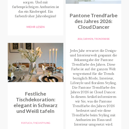
sorgen. Und mit
farbenprächtigen Anthurien ist
das ein Kinderspiel. Ein
Pantone Trendfarbe
farbenfroher Jahresbeginn!
des Jahres 2026:
Cloud Dancer
MEHR LESEN
2026
,
CARMEN
,
TRENDFARBE
Jedes Jahr erwartet die Design-
und Interieurwelt gespannt die
Bekanntgabe der Pantone
Trendfarbe des Jahres. Diese
Farbe ist auf der ganzen Welt
wegweisend für die Trends
bezüglich Mode, Interieur,
Lifestyle und floralem Styling.
Die Pantone Trendfarbe des
Festliche
Jahres 2026 ist Cloud Dancer.
In diesem Artikel informieren
Tischdekoration:
wir Sie, was die Pantone
elegant in Schwarz
Trendfarbe des Jahres 2026
und Weiß tafeln
bedeutet und wie diese
Trendfarbe beim Styling mit
Anthurien im Haus und
FESTLICH
,
TISCHSTYLING
Interieur umgesetzt wird.