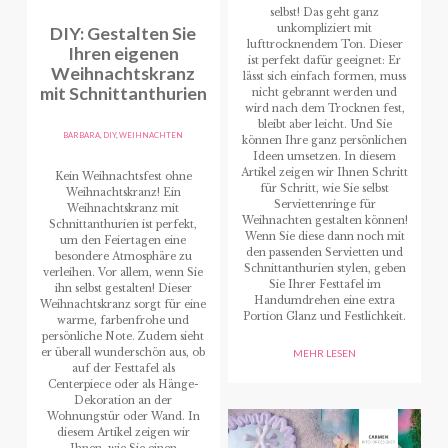
selbst! Das geht ganz
DIY: Gestalten Sie
unkompliziert mit
lufttrocknendem Ton. Dieser
Ihren eigenen
ist perfekt dafür geeignet: Er
Weihnachtskranz
lässt sich einfach formen, muss
mit Schnittanthurien
nicht gebrannt werden und
wird nach dem Trocknen fest,
bleibt aber leicht. Und Sie
BARBARA
,
DIY
,
WEIHNACHTEN
können Ihre ganz persönlichen
Ideen umsetzen. In diesem
Artikel zeigen wir Ihnen Schritt
Kein Weihnachtsfest ohne
für Schritt, wie Sie selbst
Weihnachtskranz! Ein
Serviettenringe für
Weihnachtskranz mit
Weihnachten gestalten können!
Schnittanthurien ist perfekt,
Wenn Sie diese dann noch mit
um den Feiertagen eine
den passenden Servietten und
besondere Atmosphäre zu
Schnittanthurien stylen, geben
verleihen. Vor allem, wenn Sie
Sie Ihrer Festtafel im
ihn selbst gestalten! Dieser
Handumdrehen eine extra
Weihnachtskranz sorgt für eine
Portion Glanz und Festlichkeit.
warme, farbenfrohe und
persönliche Note. Zudem sieht
er überall wunderschön aus, ob
MEHR LESEN
auf der Festtafel als
Centerpiece oder als Hänge-
Dekoration an der
Wohnungstür oder Wand. In
diesem Artikel zeigen wir