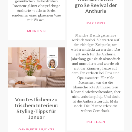
gemütlichen, farbenfrohen
große Revival der
Interieur glänzt eine prächtige
Anthurie
Anthurie – nicht in Erde,
sondern in einer gläsernen Vase
mit Wasser.
BOB
,
KLASSIKER
MEHR LESEN
Manche Trends gehen nie
wirklich vorbei. Sie warten auf
den richtigen Zeitpunkt, um
wiederentdeckt zu werden. Das
gilt auch für die Anthurie.
Jahrelang galt sie als altmodisch
und unmodern und wurde oft
mit der Zimmerpflanze auf
dem Fensterbrett bei Oma und
Opa assoziiert. Für viele
Menschen war das die
klassische rote Anthurie: treu
blühend, wiedererkennbar, aber
nicht unbedingt hip. Und doch
Von festlichem zu
ist die Anthurie zurück. Mehr
frischem Interieur:
noch: Die Pflanze erlebt ein
Styling-Tipps für
wahres Comeback.
Januar
MEHR LESEN
CARMEN
,
INTERIEUR
,
WINTER