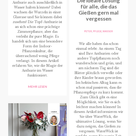
Die ideale Lösung
Anthurie auch ausschließlich in
für alle, die das
Wasser halten können? Dabei
Gießen gern mal
wachsen die Wurzeln in einer
Glasvase und Sie können dabei
vergessen
zusehen! Die Topf-Anthurie ist
an sich schon eine prächtige
PETER
,
PFLEGE
,
WASSER
Zimmerpflanze, aber das
verleiht ihr pure Magie. Es
handelt sich um eine besondere
Wir alle haben das schon
Form der Indoor-
einmal erlebt: An einem Tag
Pflanzenkultur, die
sind Ihre Anthurien oder
überraschend wenig Pflege
andere Topfpflanzen noch
verlangt. In diesem Artikel
wunderschön und grün, und
erfahren Sie, wie die Magie der
am nächsten Tag sind die
Anthurie im Wasser
Blätter plötzlich verwelkt oder
funktioniert.
ihre Ränder braun geworden.
Im hektischen Alltag kann es
MEHR LESEN
schon mal passieren, dass die
Pflanzenpflege zu kurz kommt.
Zum Glück gibt es eine
Möglichkeit, wie Sie es sich
leichter machen können! In
diesem Artikel informieren wir
Sie über WaterWick, die
ultimative Lösung, wenn Sie
dazu neigen, das Gießen zu
vergessen. WaterWick ist