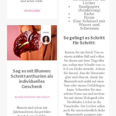
und sicher wirkt.
Löcher
Sandpapier
(feinkörnig)
MEHR LESEN
Farbe
Firnis
Eine Schüssel mit
Wasser und
Schwamm
So gelingt es Schritt
für Schritt:
Kneten Sie ein Stück Ton zu
einem stabilen Ball und rollen
Sie diesen mit dem Teigroller
aus, sodass eine Scheibe von ca.
2-3 cm Dicke entsteht. Achten
Sag es mit Blumen:
Sie darauf, dass die Unterseite
Schnittanthurien als
glatt und eben ist, damit der
individuelles
Blumenfrosch stabil auf einer
Geschenk
Vase oder einem Gefäß liegen
kann. Schneiden Sie eine
schöne Form aus und stechen
BLUMEN
,
GESCHENK
,
NACHRICHT
Sie mit einem Holzspieß oder
Strohhalm Löcher in die
Tonscheibe. Die Löcher sollen
Blumen sind schon seit
auch für unterschiedlich dicke
Jahrhunderten das perfekte
Blumenstiele geeignet sein.