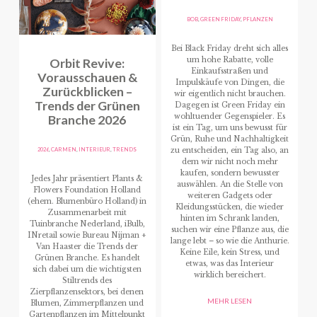
BOB
,
GREEN FRIDAY
,
PFLANZEN
Bei Black Friday dreht sich alles
Orbit Revive:
um hohe Rabatte, volle
Einkaufsstraßen und
Vorausschauen &
Impulskäufe von Dingen, die
Zurückblicken –
wir eigentlich nicht brauchen.
Trends der Grünen
Dagegen ist Green Friday ein
Branche 2026
wohltuender Gegenspieler. Es
ist ein Tag, um uns bewusst für
Grün, Ruhe und Nachhaltigkeit
2026
,
CARMEN
,
INTERIEUR
,
TRENDS
zu entscheiden, ein Tag also, an
dem wir nicht noch mehr
kaufen, sondern bewusster
Jedes Jahr präsentiert Plants &
auswählen. An die Stelle von
Flowers Foundation Holland
weiteren Gadgets oder
(ehem. Blumenbüro Holland) in
Kleidungsstücken, die wieder
Zusammenarbeit mit
hinten im Schrank landen,
Tuinbranche Nederland, iBulb,
suchen wir eine Pflanze aus, die
INretail sowie Bureau Nijman +
lange lebt – so wie die Anthurie.
Van Haaster die Trends der
Keine Eile, kein Stress, und
Grünen Branche. Es handelt
etwas, was das Interieur
sich dabei um die wichtigsten
wirklich bereichert.
Stiltrends des
Zierpflanzensektors, bei denen
MEHR LESEN
Blumen, Zimmerpflanzen und
Gartenpflanzen im Mittelpunkt