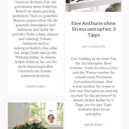
Ostern ist die beste Zeit, um
gemeinsam einen festlichen
Brunch an einem prächtig
gedeckten Tisch zu genießen.
Blumen sorgen sofort für die
Eine Anthurie ohne
passende Atmosphäre und
Stress umtopfen: 3
Anthurien sind dafür die
Tipps
perfekte Wahl: robust, elegant
und vielseitig! Schnitt-
Anthurien sind so
HETTY
,
PFLEGETIPPS
außergewöhnlich, dass selbst
nur einige Stiele eine große
Wirkung haben. In diesem
Der Frühling ist die beste Zeit
Artikel erfahren Sie, wie Sie
für das Umtopfen Ihrer
einen stimmungsvollen
Anthurie. Dank des extra Lichts
Ostertisch mit Schnitt-
und der Wärme werden Sie
Anthurien kreieren.
schnell neues Wachstum
bewundern können. Aber
woran merken Sie, wenn es
MEHR LESEN
Zeit zum Umtopfen ist, und wie
machen Sie das am besten? In
diesem Artikel finden Sie 3
Tipps, wie Sie eine Topf-
Anthurie ohne Stress
umtopfen.
MEHR LESEN