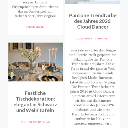
sorgen. Und mit
farbenprächtigen Anthurien ist
das ein Kinderspiel. Ein
Pantone Trendfarbe
farbenfroher Jahresbeginn!
des Jahres 2026:
Cloud Dancer
MEHR LESEN
2026
,
CARMEN
,
TRENDFARBE
Jedes Jahr erwartet die Design-
und Interieurwelt gespannt die
Bekanntgabe der Pantone
Trendfarbe des Jahres. Diese
Farbe ist auf der ganzen Welt
wegweisend für die Trends
bezüglich Mode, Interieur,
Lifestyle und floralem Styling.
Die Pantone Trendfarbe des
Festliche
Jahres 2026 ist Cloud Dancer.
In diesem Artikel informieren
Tischdekoration:
wir Sie, was die Pantone
elegant in Schwarz
Trendfarbe des Jahres 2026
und Weiß tafeln
bedeutet und wie diese
Trendfarbe beim Styling mit
Anthurien im Haus und
FESTLICH
,
TISCHSTYLING
Interieur umgesetzt wird.