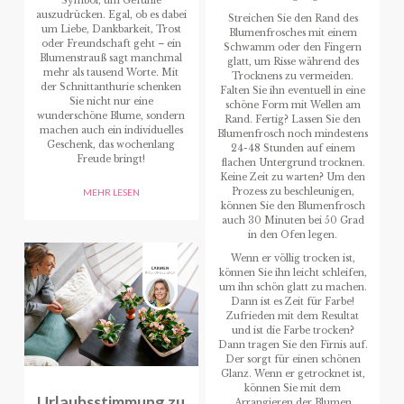
Symbol, um Gefühle
auszudrücken. Egal, ob es dabei
Streichen Sie den Rand des
um Liebe, Dankbarkeit, Trost
Blumenfrosches mit einem
oder Freundschaft geht – ein
Schwamm oder den Fingern
Blumenstrauß sagt manchmal
glatt, um Risse während des
mehr als tausend Worte. Mit
Trocknens zu vermeiden.
der Schnittanthurie schenken
Falten Sie ihn eventuell in eine
Sie nicht nur eine
schöne Form mit Wellen am
wunderschöne Blume, sondern
Rand. Fertig? Lassen Sie den
machen auch ein individuelles
Blumenfrosch noch mindestens
Geschenk, das wochenlang
24-48 Stunden auf einem
Freude bringt!
flachen Untergrund trocknen.
Keine Zeit zu warten? Um den
Prozess zu beschleunigen,
MEHR LESEN
können Sie den Blumenfrosch
auch 30 Minuten bei 50 Grad
in den Ofen legen.
Wenn er völlig trocken ist,
können Sie ihn leicht schleifen,
um ihn schön glatt zu machen.
Dann ist es Zeit für Farbe!
Zufrieden mit dem Resultat
und ist die Farbe trocken?
Dann tragen Sie den Firnis auf.
Der sorgt für einen schönen
Glanz. Wenn er getrocknet ist,
können Sie mit dem
Urlaubsstimmung zu
Arrangieren der Blumen