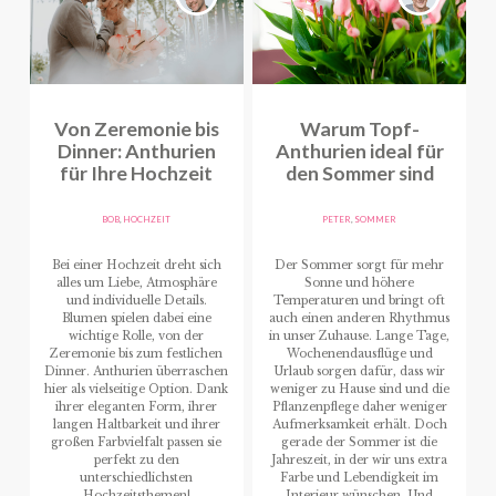
Von Zeremonie bis
Warum Topf-
Dinner: Anthurien
Anthurien ideal für
für Ihre Hochzeit
den Sommer sind
BOB
,
HOCHZEIT
PETER
,
SOMMER
Bei einer Hochzeit dreht sich
Der Sommer sorgt für mehr
alles um Liebe, Atmosphäre
Sonne und höhere
und individuelle Details.
Temperaturen und bringt oft
Blumen spielen dabei eine
auch einen anderen Rhythmus
wichtige Rolle, von der
in unser Zuhause. Lange Tage,
Zeremonie bis zum festlichen
Wochenendausflüge und
Dinner. Anthurien überraschen
Urlaub sorgen dafür, dass wir
hier als vielseitige Option. Dank
weniger zu Hause sind und die
ihrer eleganten Form, ihrer
Pflanzenpflege daher weniger
langen Haltbarkeit und ihrer
Aufmerksamkeit erhält. Doch
großen Farbvielfalt passen sie
gerade der Sommer ist die
perfekt zu den
Jahreszeit, in der wir uns extra
unterschiedlichsten
Farbe und Lebendigkeit im
Hochzeitsthemen!
Interieur wünschen. Und