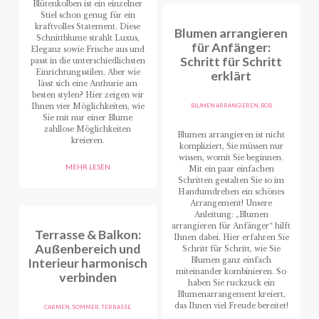
Blütenkolben ist ein einzelner
Stiel schon genug für ein
kraftvolles Statement. Diese
Blumen arrangieren
Schnittblume strahlt Luxus,
für Anfänger:
Eleganz sowie Frische aus und
Schritt für Schritt
passt in die unterschiedlichsten
Einrichtungsstilen. Aber wie
erklärt
lässt sich eine Anthurie am
besten stylen? Hier zeigen wir
Ihnen vier Möglichkeiten, wie
BLUMEN ARRANGIEREN
,
BOB
Sie mit nur einer Blume
zahllose Möglichkeiten
Blumen arrangieren ist nicht
kreieren.
kompliziert, Sie müssen nur
wissen, womit Sie beginnen.
MEHR LESEN
Mit ein paar einfachen
Schritten gestalten Sie so im
Handumdrehen ein schönes
Arrangement! Unsere
Anleitung: „Blumen
arrangieren für Anfänger“ hilft
Terrasse & Balkon:
Ihnen dabei. Hier erfahren Sie
Außenbereich und
Schritt für Schritt, wie Sie
Interieur harmonisch
Blumen ganz einfach
miteinander kombinieren. So
verbinden
haben Sie ruckzuck ein
Blumenarrangement kreiert,
das Ihnen viel Freude bereitet!
CARMEN
,
SOMMER
,
TERRASSE