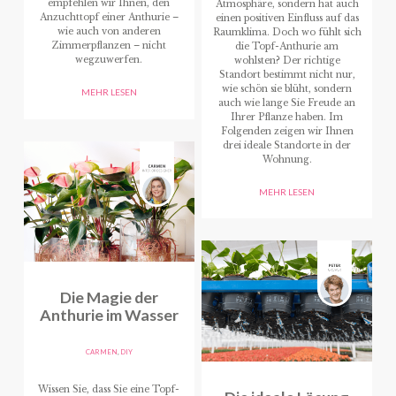
empfehlen wir Ihnen, den
Atmosphäre, sondern hat auch
Anzuchttopf einer Anthurie –
einen positiven Einfluss auf das
wie auch von anderen
Raumklima. Doch wo fühlt sich
Zimmerpflanzen – nicht
die Topf-Anthurie am
wegzuwerfen.
wohlsten? Der richtige
Standort bestimmt nicht nur,
wie schön sie blüht, sondern
MEHR LESEN
auch wie lange Sie Freude an
Ihrer Pflanze haben. Im
Folgenden zeigen wir Ihnen
drei ideale Standorte in der
Wohnung.
MEHR LESEN
Die Magie der
Anthurie im Wasser
CARMEN
,
DIY
Wissen Sie, dass Sie eine Topf-