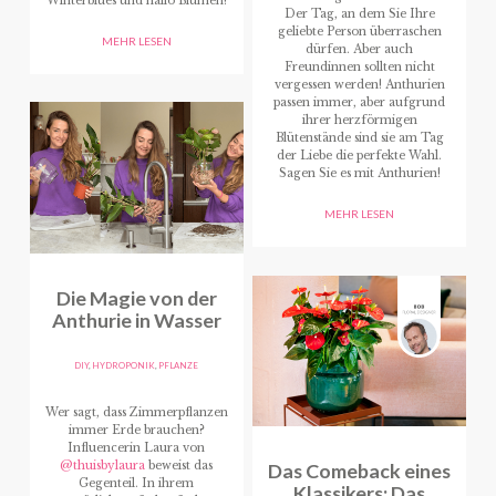
Winterblues und hallo Blumen!
Der Tag, an dem Sie Ihre
geliebte Person überraschen
MEHR LESEN
dürfen. Aber auch
Freundinnen sollten nicht
vergessen werden! Anthurien
passen immer, aber aufgrund
ihrer herzförmigen
Blütenstände sind sie am Tag
der Liebe die perfekte Wahl.
Sagen Sie es mit Anthurien!
MEHR LESEN
Die Magie von der
Anthurie in Wasser
DIY
,
HYDROPONIK
,
PFLANZE
Wer sagt, dass Zimmerpflanzen
immer Erde brauchen?
Influencerin Laura von
@thuisbylaura
beweist das
Das Comeback eines
Gegenteil. In ihrem
Klassikers: Das