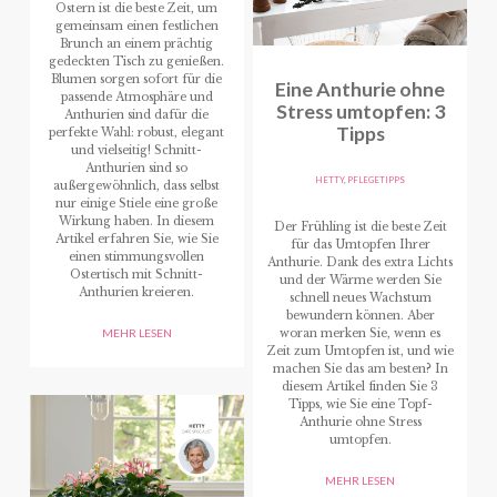
Ostern ist die beste Zeit, um
gemeinsam einen festlichen
Brunch an einem prächtig
gedeckten Tisch zu genießen.
Blumen sorgen sofort für die
Eine Anthurie ohne
passende Atmosphäre und
Stress umtopfen: 3
Anthurien sind dafür die
Tipps
perfekte Wahl: robust, elegant
und vielseitig! Schnitt-
Anthurien sind so
HETTY
,
PFLEGETIPPS
außergewöhnlich, dass selbst
nur einige Stiele eine große
Wirkung haben. In diesem
Der Frühling ist die beste Zeit
Artikel erfahren Sie, wie Sie
für das Umtopfen Ihrer
einen stimmungsvollen
Anthurie. Dank des extra Lichts
Ostertisch mit Schnitt-
und der Wärme werden Sie
Anthurien kreieren.
schnell neues Wachstum
bewundern können. Aber
woran merken Sie, wenn es
MEHR LESEN
Zeit zum Umtopfen ist, und wie
machen Sie das am besten? In
diesem Artikel finden Sie 3
Tipps, wie Sie eine Topf-
Anthurie ohne Stress
umtopfen.
MEHR LESEN