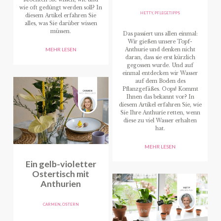
wie oft gedüngt werden soll? In
HETTY
,
PFLEGETIPPS
diesem Artikel erfahren Sie
alles, was Sie darüber wissen
müssen.
Das passiert uns allen einmal:
Wir gießen unsere Topf-
Anthurie und denken nicht
MEHR LESEN
daran, dass sie erst kürzlich
gegossen wurde. Und auf
einmal entdecken wir Wasser
auf dem Boden des
Pflanzgefäßes. Oops! Kommt
Ihnen das bekannt vor? In
diesem Artikel erfahren Sie, wie
Sie Ihre Anthurie retten, wenn
diese zu viel Wasser erhalten
hat.
MEHR LESEN
Ein gelb-violetter
Ostertisch mit
Anthurien
CARMEN
,
OSTERN