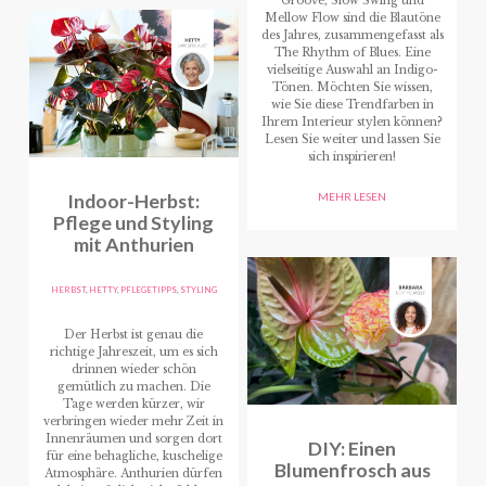
Groove, Slow Swing und
Mellow Flow sind die Blautöne
des Jahres, zusammengefasst als
The Rhythm of Blues. Eine
vielseitige Auswahl an Indigo-
Tönen. Möchten Sie wissen,
wie Sie diese Trendfarben in
Ihrem Interieur stylen können?
Lesen Sie weiter und lassen Sie
sich inspirieren!
Indoor-Herbst:
MEHR LESEN
Pflege und Styling
mit Anthurien
HERBST
,
HETTY
,
PFLEGETIPPS
,
STYLING
Der Herbst ist genau die
richtige Jahreszeit, um es sich
drinnen wieder schön
gemütlich zu machen. Die
Tage werden kürzer, wir
verbringen wieder mehr Zeit in
Innenräumen und sorgen dort
DIY: Einen
für eine behagliche, kuschelige
Blumenfrosch aus
Atmosphäre. Anthurien dürfen