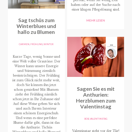
perfekt, wenn Sie wenig Zeit
haben oder auf der Suche nach
einer klugen Pflegelösung sind.
Sag tschüs zum
MEHR LESEN
Winterblues und
hallo zu Blumen
CARMEN
,
FRÜHLING
,
WINTER
Kurze Tage, wenig Sonne und
eine Welt voller Grautöne: Der
Winter kann unsere Energie
und Stimmung ziemlich
beeinträchtigen. Der Frühling
ist zum Glück nicht mehr weit,
doch Sie können ihn jetzt
Sagen Sie es mit
schon genießen! Mit Blumen
Anthurien:
zieht der Frühling nämlich
schon jetzt in Ihr Zuhause ein!
Herzblumen zum
Auf diese Weise geben Sie sich
Valentinstag
und auch Ihrem Interieur
einen schönen Energieschub.
Und wenn es eine perfekte
BOB
,
VALENTINSTAG
Blume dafür gibt, dann ist das
die Anthurie. Tschüs
Valentinstag steht vor der Tür!