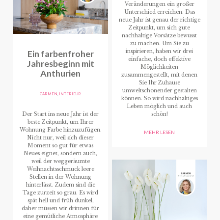
Veränderungen ein großer
Unterschied erreichen. Das
neue Jahr ist genau der richtige
Zeitpunkt, um sich gute
nachhaltige Vorsätze bewusst
zu machen. Um Sie zu
Ein farbenfroher
inspirieren, haben wir drei
einfache, doch effektive
Jahresbeginn mit
Möglichkeiten
Anthurien
zusammengestellt, mit denen
Sie Ihr Zuhause
umweltschonender gestalten
CARMEN
,
INTERIEUR
können. So wird nachhaltiges
Leben möglich und auch
Der Start ins neue Jahr ist der
schön!
beste Zeitpunkt, um Ihrer
Wohnung Farbe hinzuzufügen.
MEHR LESEN
Nicht nur, weil sich dieser
Moment so gut für etwas
Neues eignet, sondern auch,
weil der weggeräumte
Weihnachtsschmuck leere
Stellen in der Wohnung
hinterlässt. Zudem sind die
Tage zurzeit so grau. Es wird
spät hell und früh dunkel,
daher müssen wir drinnen für
eine gemütliche Atmosphäre