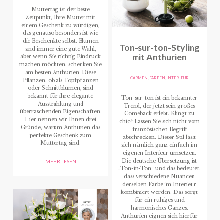
Muttertag ist der beste
Zeitpunkt, Ihre Mutter mit
einem Geschenk zu würdigen,
das genauso besonders ist wie
die Beschenkte selbst. Blumen
Ton-sur-ton-Styling
sind immer eine gute Wahl,
mit Anthurien
aber wenn Sie richtig Eindruck
machen möchten, schenken Sie
am besten Anthurien. Diese
CARMEN
,
FARBEN
,
INTERIEUR
Pflanzen, ob als Topfpflanzen
oder Schnittblumen, sind
bekannt für ihre elegante
Ton-sur-ton ist ein bekannter
Ausstrahlung und
Trend, der jetzt sein großes
überraschenden Eigenschaften.
Comeback erlebt. Klingt zu
Hier nennen wir Ihnen drei
chic? Lassen Sie sich nicht vom
Gründe, warum Anthurien das
französischen Begriff
perfekte Geschenk zum
abschrecken. Dieser Stil lässt
Muttertag sind.
sich nämlich ganz einfach im
eigenen Interieur umsetzen.
Die deutsche Übersetzung ist
MEHR LESEN
„Ton-in-Ton“ und das bedeutet,
dass verschiedene Nuancen
derselben Farbe im Interieur
kombiniert werden. Das sorgt
für ein ruhiges und
harmonisches Ganzes.
Anthurien eignen sich hierfür