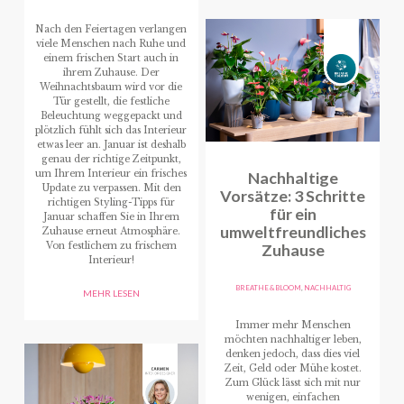
Nach den Feiertagen verlangen
viele Menschen nach Ruhe und
einem frischen Start auch in
ihrem Zuhause. Der
Weihnachtsbaum wird vor die
Tür gestellt, die festliche
Beleuchtung weggepackt und
plötzlich fühlt sich das Interieur
etwas leer an. Januar ist deshalb
genau der richtige Zeitpunkt,
um Ihrem Interieur ein frisches
Nachhaltige
Update zu verpassen. Mit den
Vorsätze: 3 Schritte
richtigen Styling-Tipps für
für ein
Januar schaffen Sie in Ihrem
umweltfreundliches
Zuhause erneut Atmosphäre.
Von festlichem zu frischem
Zuhause
Interieur!
BREATHE & BLOOM
,
NACHHALTIG
MEHR LESEN
Immer mehr Menschen
möchten nachhaltiger leben,
denken jedoch, dass dies viel
Zeit, Geld oder Mühe kostet.
Zum Glück lässt sich mit nur
wenigen, einfachen