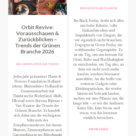
BOB
,
GREEN FRIDAY
,
PFLANZEN
Bei Black Friday dreht sich alles
Orbit Revive:
um hohe Rabatte, volle
Einkaufsstraßen und
Vorausschauen &
Impulskäufe von Dingen, die
Zurückblicken –
wir eigentlich nicht brauchen.
Trends der Grünen
Dagegen ist Green Friday ein
Branche 2026
wohltuender Gegenspieler. Es
ist ein Tag, um uns bewusst für
Grün, Ruhe und Nachhaltigkeit
2026
,
CARMEN
,
INTERIEUR
,
TRENDS
zu entscheiden, ein Tag also, an
dem wir nicht noch mehr
kaufen, sondern bewusster
Jedes Jahr präsentiert Plants &
auswählen. An die Stelle von
Flowers Foundation Holland
weiteren Gadgets oder
(ehem. Blumenbüro Holland) in
Kleidungsstücken, die wieder
Zusammenarbeit mit
hinten im Schrank landen,
Tuinbranche Nederland, iBulb,
suchen wir eine Pflanze aus, die
INretail sowie Bureau Nijman +
lange lebt – so wie die Anthurie.
Van Haaster die Trends der
Keine Eile, kein Stress, und
Grünen Branche. Es handelt
etwas, was das Interieur
sich dabei um die wichtigsten
wirklich bereichert.
Stiltrends des
Zierpflanzensektors, bei denen
MEHR LESEN
Blumen, Zimmerpflanzen und
Gartenpflanzen im Mittelpunkt