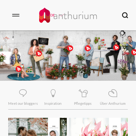
DE
Meet our bloggers
Inspiration
Pflegetipps
Über Anthurium