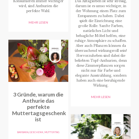
Konsumieren immer wichtiger
Das Alltagsleben ist sehr stressig,
wird, sind Anthurien die
darum ist es umso wichtiger, in
perfekte Wahl.
der Wohnung einen Platz zum
Entspannen zu haben. Dabei
spielt die Einrichtung eine
MEHR LESEN
große Rolle. Sanfte Farben,
natürliches Licht und
behagliche Möbel helfen, eine
ruhige Atmosphäre zu schaffen.
Aber auch Pflanzen können da
überraschend wirkungsvoll sein!
Hervorzuheben sind dabei die
beliebten Topf-Anthurien, denn
diese Zimmerpflanzen sorgen
nicht nur für Farbe und
elegante Ausstrahlung, sondern
haben auch eine beruhigende
Wirkung.
3 Gründe, warum die
MEHR LESEN
Anthurie das
perfekte
Muttertagsgeschenk
ist
BARBARA
,
GESCHENK
,
MUTTERTAG