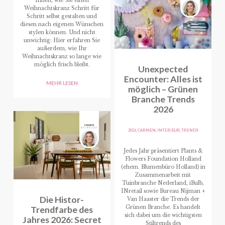
Ihnen, wie Sie einen
Weihnachtskranz Schritt für
Schritt selbst gestalten und
diesen nach eigenen Wünschen
stylen können. Und nicht
unwichtig: Hier erfahren Sie
außerdem, wie Ihr
Weihnachtskranz so lange wie
möglich frisch bleibt.
Unexpected
Encounter: Alles ist
MEHR LESEN
möglich – Grünen
Branche Trends
2026
2026
,
CARMEN
,
INTERIEUR
,
TRENDS
Jedes Jahr präsentiert Plants &
Flowers Foundation Holland
(ehem. Blumenbüro Holland) in
Zusammenarbeit mit
Tuinbranche Nederland, iBulb,
INretail sowie Bureau Nijman +
Die Histor-
Van Haaster die Trends der
Trendfarbe des
Grünen Branche. Es handelt
sich dabei um die wichtigsten
Jahres 2026: Secret
Stiltrends des