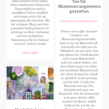
Ton für
dabei natürlich nicht fehlen.
Diese wunderschön blühenden
Blumenarrangements
Zimmerpflanzen sind in
gestalten
unzähligen Farben erhältlich
und sorgen sofort für ein
stimmungsvolles Interieur. Mit
BARBARA
,
BLUMEN ARRANGIEREN
,
DIY
der richtigen Pflege und dem
passenden Styling können Sie
Wenn es etwas gibt, das beim
sich lange an Ihren Anthurien
Gestalten von
und der herbstlichen
Blumenarrangements hilft,
Stimmung in Ihrem Zuhause
dann ist das ein Blumenfrosch.
erfreuen. Indoor-herbst!
Es handelt sich dabei um ein
Hilfsmittel, das auf einer Vase
MEHR LESEN
oder gläsernem Gefäß platziert
wird, damit Blumenstiele
aufrecht stehen bleiben. Auf
diese Weise sorgen Sie dafür,
dass ein kleiner Blumenstrauß,
der schon ein bisschen schlaff
ist, plötzlich wieder prächtig
gerade steht. Es gibt den
Blumenfrosch aus Glas,
Keramik und sogar aus
Kunststoff. Aber Sie können ihn
auch ganz einfach selbst
machen! In diesem Artikel
erfahren Sie, wie Sie ein