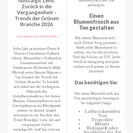
Nostalgic Lens:
Blumenfrosch aus Ton
Zurück in die
anfertigen.
Vergangenheit –
Einen
Trends der Grünen
Blumenfrosch aus
Branche 2026
Ton gestalten
2026
,
CARMEN
,
INTERIEUR
,
TREND
Mit einem Blumenfrosch –
auch Flower Frog genannt –
bleibt jeder Blumenstiel so
Jedes Jahr präsentiert Plants &
stehen, wie Sie das möchten.
Flowers Foundation Holland
Und das Schöne an DIY: Jedes
(ehem. Blumenbüro Holland) in
Stück ist einzigartig und passt
Zusammenarbeit mit
zudem noch genau zu Ihrem
Tuinbranche Nederland, iBulb,
Interieur!
INretail sowie Bureau Nijman +
Van Haaster die Trends der
Das benötigen Sie:
Grünen Branche. Es handelt
sich dabei um die wichtigsten
Stiltrends des
Um einen Blumenfrosch aus
Zierpflanzensektors, bei denen
Ton anzufertigen, benötigen
Blumen, Zimmerpflanzen und
Sie folgende Dinge:
Gartenpflanzen im Mittelpunkt
stehen. In diesem Artikel
Lufttrocknenden
Ton
informieren wir Sie über den
Teigroller
Trend Nostalgic Lens, der auf
Messer
vergangene Zeiten
Holzspieß oder
zurückgreift, weil das vertraut
Strohhalm für die