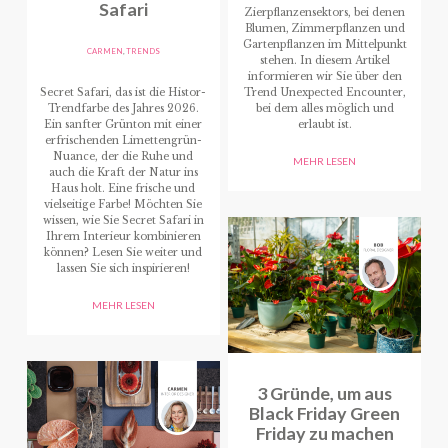
Safari
Zierpflanzensektors, bei denen
Blumen, Zimmerpflanzen und
Gartenpflanzen im Mittelpunkt
CARMEN
,
TRENDS
stehen. In diesem Artikel
informieren wir Sie über den
Secret Safari, das ist die Histor-
Trend Unexpected Encounter,
Trendfarbe des Jahres 2026.
bei dem alles möglich und
Ein sanfter Grünton mit einer
erlaubt ist.
erfrischenden Limettengrün-
Nuance, der die Ruhe und
MEHR LESEN
auch die Kraft der Natur ins
Haus holt. Eine frische und
vielseitige Farbe! Möchten Sie
wissen, wie Sie Secret Safari in
Ihrem Interieur kombinieren
können? Lesen Sie weiter und
lassen Sie sich inspirieren!
MEHR LESEN
3 Gründe, um aus
Black Friday Green
Friday zu machen