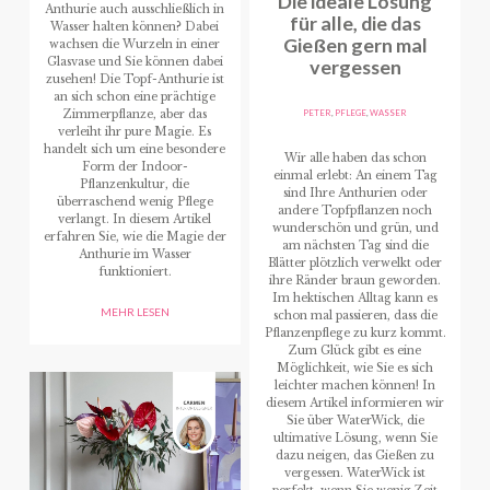
Die ideale Lösung
Anthurie auch ausschließlich in
für alle, die das
Wasser halten können? Dabei
Gießen gern mal
wachsen die Wurzeln in einer
Glasvase und Sie können dabei
vergessen
zusehen! Die Topf-Anthurie ist
an sich schon eine prächtige
PETER
,
PFLEGE
,
WASSER
Zimmerpflanze, aber das
verleiht ihr pure Magie. Es
handelt sich um eine besondere
Wir alle haben das schon
Form der Indoor-
einmal erlebt: An einem Tag
Pflanzenkultur, die
sind Ihre Anthurien oder
überraschend wenig Pflege
andere Topfpflanzen noch
verlangt. In diesem Artikel
wunderschön und grün, und
erfahren Sie, wie die Magie der
am nächsten Tag sind die
Anthurie im Wasser
Blätter plötzlich verwelkt oder
funktioniert.
ihre Ränder braun geworden.
Im hektischen Alltag kann es
MEHR LESEN
schon mal passieren, dass die
Pflanzenpflege zu kurz kommt.
Zum Glück gibt es eine
Möglichkeit, wie Sie es sich
leichter machen können! In
diesem Artikel informieren wir
Sie über WaterWick, die
ultimative Lösung, wenn Sie
dazu neigen, das Gießen zu
vergessen. WaterWick ist