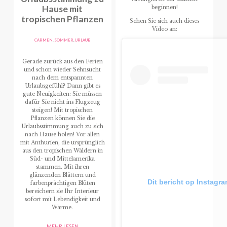
Hause mit
beginnen!
tropischen Pflanzen
Sehen Sie sich auch dieses
Video an:
CARMEN
,
SOMMER
,
URLAUB
Gerade zurück aus den Ferien
und schon wieder Sehnsucht
nach dem entspannten
Urlaubsgefühl? Dann gibt es
gute Neuigkeiten: Sie müssen
dafür Sie nicht ins Flugzeug
steigen! Mit tropischen
Pflanzen können Sie die
Urlaubsstimmung auch zu sich
nach Hause holen! Vor allen
mit Anthurien, die ursprünglich
aus den tropischen Wäldern in
Süd- und Mittelamerika
stammen. Mit ihren
glänzenden Blättern und
Dit bericht op Instagr
farbenprächtigen Blüten
bereichern sie Ihr Interieur
sofort mit Lebendigkeit und
Wärme.
MEHR LESEN