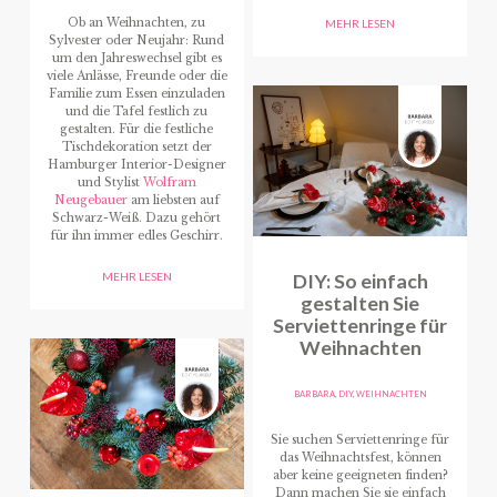
Ob an Weihnachten, zu
MEHR LESEN
Sylvester oder Neujahr: Rund
um den Jahreswechsel gibt es
viele Anlässe, Freunde oder die
Familie zum Essen einzuladen
und die Tafel festlich zu
gestalten.
Für die festliche
Tischdekoration setzt der
Hamburger Interior-Designer
und Stylist
Wolfram
Neugebauer
am liebsten auf
Schwarz-Weiß.
Dazu gehört
für ihn immer edles Geschirr.
DIY: So einfach
MEHR LESEN
gestalten Sie
Serviettenringe für
Weihnachten
BARBARA
,
DIY
,
WEIHNACHTEN
Sie suchen Serviettenringe für
das Weihnachtsfest, können
aber keine geeigneten finden?
Dann machen Sie sie einfach