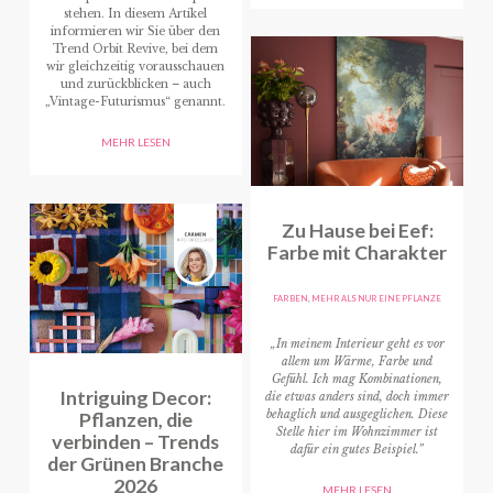
stehen. In diesem Artikel
informieren wir Sie über den
Trend Orbit Revive, bei dem
wir gleichzeitig vorausschauen
und zurückblicken – auch
„Vintage-Futurismus“ genannt.
MEHR LESEN
Zu Hause bei Eef:
Farbe mit Charakter
FARBEN
,
MEHR ALS NUR EINE PFLANZE
„In meinem Interieur geht es vor
allem um Wärme, Farbe und
Gefühl. Ich mag Kombinationen,
Intriguing Decor:
die etwas anders sind, doch immer
Pflanzen, die
behaglich und ausgeglichen. Diese
Stelle hier im Wohnzimmer ist
verbinden – Trends
dafür ein gutes Beispiel.”
der Grünen Branche
2026
MEHR LESEN