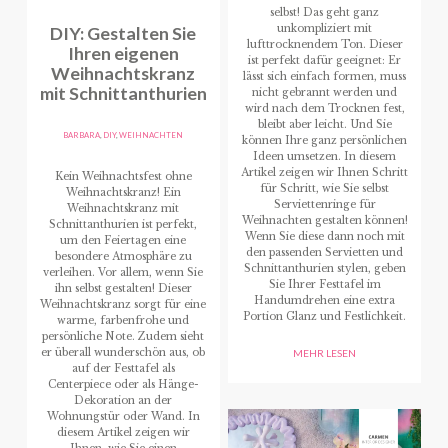
selbst! Das geht ganz
DIY: Gestalten Sie
unkompliziert mit
lufttrocknendem Ton. Dieser
Ihren eigenen
ist perfekt dafür geeignet: Er
Weihnachtskranz
lässt sich einfach formen, muss
mit Schnittanthurien
nicht gebrannt werden und
wird nach dem Trocknen fest,
bleibt aber leicht. Und Sie
BARBARA
,
DIY
,
WEIHNACHTEN
können Ihre ganz persönlichen
Ideen umsetzen. In diesem
Artikel zeigen wir Ihnen Schritt
Kein Weihnachtsfest ohne
für Schritt, wie Sie selbst
Weihnachtskranz! Ein
Serviettenringe für
Weihnachtskranz mit
Weihnachten gestalten können!
Schnittanthurien ist perfekt,
Wenn Sie diese dann noch mit
um den Feiertagen eine
den passenden Servietten und
besondere Atmosphäre zu
Schnittanthurien stylen, geben
verleihen. Vor allem, wenn Sie
Sie Ihrer Festtafel im
ihn selbst gestalten! Dieser
Handumdrehen eine extra
Weihnachtskranz sorgt für eine
Portion Glanz und Festlichkeit.
warme, farbenfrohe und
persönliche Note. Zudem sieht
er überall wunderschön aus, ob
MEHR LESEN
auf der Festtafel als
Centerpiece oder als Hänge-
Dekoration an der
Wohnungstür oder Wand. In
diesem Artikel zeigen wir