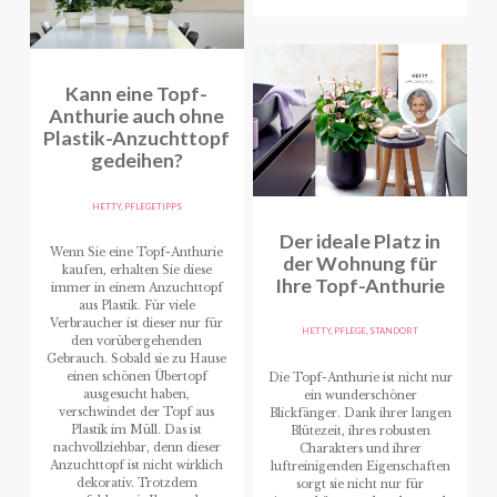
Kann eine Topf-
Anthurie auch ohne
Plastik-Anzuchttopf
gedeihen?
HETTY
,
PFLEGETIPPS
Der ideale Platz in
Wenn Sie eine Topf-Anthurie
der Wohnung für
kaufen, erhalten Sie diese
Ihre Topf-Anthurie
immer in einem Anzuchttopf
aus Plastik. Für viele
Verbraucher ist dieser nur für
HETTY
,
PFLEGE
,
STANDORT
den vorübergehenden
Gebrauch. Sobald sie zu Hause
einen schönen Übertopf
Die Topf-Anthurie ist nicht nur
ausgesucht haben,
ein wunderschöner
verschwindet der Topf aus
Blickfänger. Dank ihrer langen
Plastik im Müll. Das ist
Blütezeit, ihres robusten
nachvollziehbar, denn dieser
Charakters und ihrer
Anzuchttopf ist nicht wirklich
luftreinigenden Eigenschaften
dekorativ. Trotzdem
sorgt sie nicht nur für