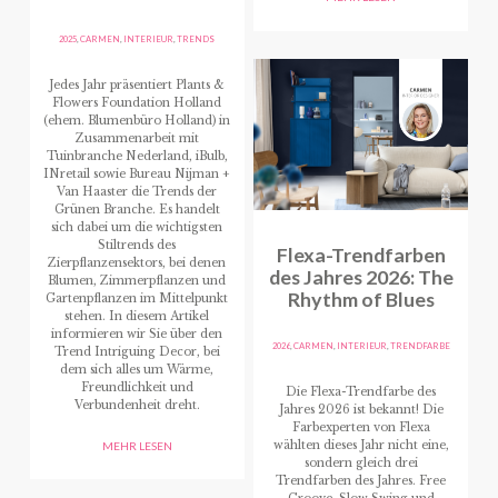
2025
,
CARMEN
,
INTERIEUR
,
TRENDS
Jedes Jahr präsentiert Plants &
Flowers Foundation Holland
(ehem. Blumenbüro Holland) in
Zusammenarbeit mit
Tuinbranche Nederland, iBulb,
INretail sowie Bureau Nijman +
Van Haaster die Trends der
Grünen Branche. Es handelt
sich dabei um die wichtigsten
Stiltrends des
Flexa-Trendfarben
Zierpflanzensektors, bei denen
des Jahres 2026: The
Blumen, Zimmerpflanzen und
Rhythm of Blues
Gartenpflanzen im Mittelpunkt
stehen. In diesem Artikel
informieren wir Sie über den
2026
,
CARMEN
,
INTERIEUR
,
TRENDFARBE
Trend Intriguing Decor, bei
dem sich alles um Wärme,
Freundlichkeit und
Die Flexa-Trendfarbe des
Verbundenheit dreht.
Jahres 2026 ist bekannt! Die
Farbexperten von Flexa
wählten dieses Jahr nicht eine,
MEHR LESEN
sondern gleich drei
Trendfarben des Jahres. Free