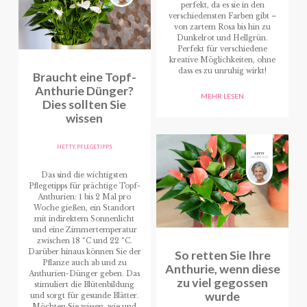
perfekt, da es sie in den
verschiedensten Farben gibt –
von zartem Rosa bis hin zu
Dunkelrot und Hellgrün.
Perfekt für verschiedene
kreative Möglichkeiten, ohne
dass es zu unruhig wirkt!
Braucht eine Topf-
Anthurie Dünger?
MEHR LESEN
Dies sollten Sie
wissen
HETTY
,
PFLEGETIPPS
Das sind die wichtigsten
Pflegetipps für prächtige Topf-
Anthurien: 1 bis 2 Mal pro
Woche gießen, ein Standort
mit indirektem Sonnenlicht
und eine Zimmertemperatur
zwischen 18 °C und 22 °C.
Darüber hinaus können Sie der
So retten Sie Ihre
Pflanze auch ab und zu
Anthurie, wenn diese
Anthurien-Dünger geben. Das
zu viel gegossen
stimuliert die Blütenbildung
wurde
und sorgt für gesunde Blätter.
Möchten Sie wissen, wie und