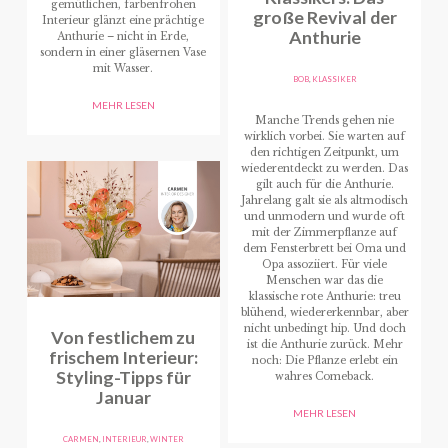
gemütlichen, farbenfrohen
große Revival der
Interieur glänzt eine prächtige
Anthurie
Anthurie – nicht in Erde,
sondern in einer gläsernen Vase
mit Wasser.
BOB
,
KLASSIKER
MEHR LESEN
Manche Trends gehen nie
wirklich vorbei. Sie warten auf
den richtigen Zeitpunkt, um
wiederentdeckt zu werden. Das
gilt auch für die Anthurie.
Jahrelang galt sie als altmodisch
und unmodern und wurde oft
mit der Zimmerpflanze auf
dem Fensterbrett bei Oma und
Opa assoziiert. Für viele
Menschen war das die
klassische rote Anthurie: treu
blühend, wiedererkennbar, aber
nicht unbedingt hip. Und doch
Von festlichem zu
ist die Anthurie zurück. Mehr
frischem Interieur:
noch: Die Pflanze erlebt ein
Styling-Tipps für
wahres Comeback.
Januar
MEHR LESEN
CARMEN
,
INTERIEUR
,
WINTER