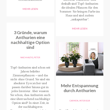
deshalb sind Topf-Anthurien
die idealen Pflanzen für den
MEHR LESEN
Sommer: Sie bringen Farbe ins
Haus und sind zudem
„unkaputtbar“.
MEHR LESEN
3 Gründe, warum
Anthurien eine
nachhaltige Option
sind
NACHHALTIG
,
PETER
Topf-Anthurien sind schon seit
Jahren beliebte
Zimmerpflanzen – und das
nicht ohne Grund. Sie sind ein
absoluter Eyecatcher und
Mehr Entspannung
passen darüber hinaus gut in
durch Anthurien
jedes Interieur. Aber wussten
Sie schon, dass Anthurien auch
eine überraschend nachhaltige
CARMEN
,
INTERIEUR
Option sind? In einer Zeit, in
der nachhaltigeres