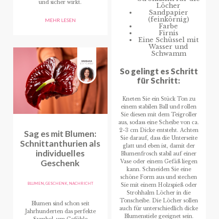
und sicher wirkt.
Löcher
Sandpapier
(feinkörnig)
MEHR LESEN
Farbe
Firnis
Eine Schüssel mit
Wasser und
Schwamm
So gelingt es Schritt
für Schritt:
Kneten Sie ein Stück Ton zu
einem stabilen Ball und rollen
Sie diesen mit dem Teigroller
aus, sodass eine Scheibe von ca.
2-3 cm Dicke entsteht. Achten
Sag es mit Blumen:
Sie darauf, dass die Unterseite
Schnittanthurien als
glatt und eben ist, damit der
individuelles
Blumenfrosch stabil auf einer
Geschenk
Vase oder einem Gefäß liegen
kann. Schneiden Sie eine
schöne Form aus und stechen
BLUMEN
,
GESCHENK
,
NACHRICHT
Sie mit einem Holzspieß oder
Strohhalm Löcher in die
Tonscheibe. Die Löcher sollen
Blumen sind schon seit
auch für unterschiedlich dicke
Jahrhunderten das perfekte
Blumenstiele geeignet sein.