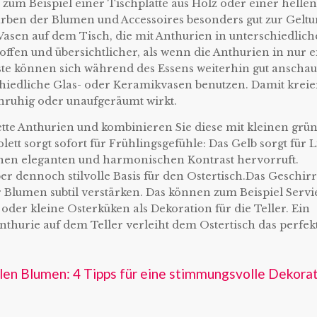
 zum Beispiel einer Tischplatte aus Holz oder einer hellen
rben der Blumen und Accessoires besonders gut zur Geltu
 Vasen auf dem Tisch, die mit Anthurien in unterschiedlic
h offen und übersichtlicher, als wenn die Anthurien in nur
te können sich während des Essens weiterhin gut anschau
chiedliche Glas- oder Keramikvasen benutzen. Damit kreie
nruhig oder unaufgeräumt wirkt.
ette Anthurien und kombinieren Sie diese mit kleinen grü
tt sorgt sofort für Frühlingsgefühle: Das Gelb sorgt für L
inen eleganten und harmonischen Kontrast hervorruft.
er dennoch stilvolle Basis für den Ostertisch.Das Geschir
Blumen subtil verstärken. Das können zum Beispiel Servie
 oder kleine Osterküken als Dekoration für die Teller. Ein
nthurie auf dem Teller verleiht dem Ostertisch das perfek
elen Blumen: 4 Tipps für eine stimmungsvolle Dekora