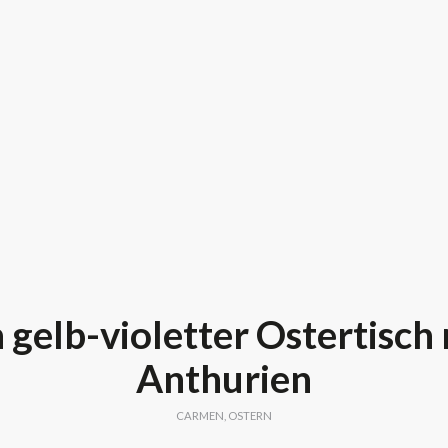
n gelb-violetter Ostertisch 
Anthurien
CARMEN
,
OSTERN