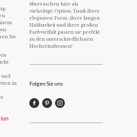
überraschen hier als
ng.
vielseitige Option. Dank ihrer
hen
eleganten Form, ihrer langen
 einem
Haltbarkeit und ihrer großen
en.
Farbvielfalt passen sie perfekt
ren Sie
zu den unterschiedlichsten
Hochzeitsthemen!
nen
icht
r und
Folgen Sie uns
tten in
te
tion