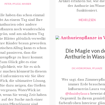
Artikel erfahren Sie, wie di
PETER
,
PFLEGE
,
WASSER
der Anthurie im Wasse
funktioniert.
lle haben das schon einmal
MEHR LESEN
bt: An einem Tag sind Ihre
Anthurien oder andere
pflanzen noch wunderschön
grün, und am nächsten Tag
ie Blätter plötzlich verwelkt
ihre Ränder braun geworden.
tischen Alltag kann es schon
Die Magie von d
mal passieren, dass die
Anthurie in Wass
nzenpflege zu kurz kommt.
Zum Glück gibt es eine
glichkeit, wie Sie es sich
DIY
,
HYDROPONIK
,
PFLANZE
er machen können! In diesem
el informieren wir Sie über
Wer sagt, dass Zimmerpfl
ick, die ultimative Lösung,
immer Erde brauchen
Sie dazu neigen, das Gießen
Influencerin Laura vo
 vergessen. WaterWick ist
@thuisbylaura
beweist 
t, wenn Sie wenig Zeit haben
Gegenteil. In ihrem gemütl
 auf der Suche nach einer
farbenfrohen Interieur glän
lugen Pflegelösung sind.