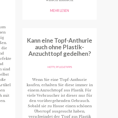
MEHR LESEN
, um
hen
tig
Kann eine Topf-Anthurie
ßen.
auch ohne Plastik-
 die
Anzuchttopf gedeihen?
nd
rfekte
nd
HETTY
,
PFLEGETIPPS
n sind
elbst
Wenn Sie eine Topf-Anthurie
roße
kaufen, erhalten Sie diese immer in
rtikel
einem Anzuchttopf aus Plastik. Für
nen
viele Verbraucher ist dieser nur für
h mit
den vorübergehenden Gebrauch.
en.
Sobald sie zu Hause einen schönen
Übertopf ausgesucht haben,
verschwindet der Topf aus Plastik