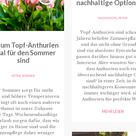
nachhaltige Option
NACHHALTIG
,
PETER
Topf-Anthurien sind schon
Jahren beliebte Zimmerpfla
um Topf-Anthurien
und das nicht ohne Grund
sind ein absoluter Eyecatch
eal für den Sommer
passen darüber hinaus gut i
sind
Interieur. Aber wussten Sie 
dass Anthurien auch ei
überraschend nachhaltige 
PETER
,
SOMMER
sind? In einer Zeit, in d
nachhaltigeres Konsumi
r Sommer sorgt für mehr
immer wichtiger wird, s
 und höhere Temperaturen
Anthurien die perfekte W
ingt oft auch einen anderen
thmus in unser Zuhause.
MEHR LESEN
e Tage, Wochenendausflüge
rlaub sorgen dafür, dass wir
ger zu Hause sind und die
anzenpflege daher weniger