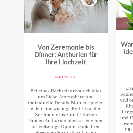
War
Von Zeremonie bis
id
Dinner: Anthurien für
Ihre Hochzeit
BOB
,
HOCHZEIT
De
Bei einer Hochzeit dreht sich alles
Sonne
um Liebe, Atmosphäre und
und br
individuelle Details. Blumen spielen
Rhy
dabei eine wichtige Rolle, von der
Lang
Zeremonie bis zum festlichen
und U
Dinner. Anthurien überraschen hier
weni
als vielseitige Option. Dank ihrer
Pfl
eleganten Form, ihrer langen