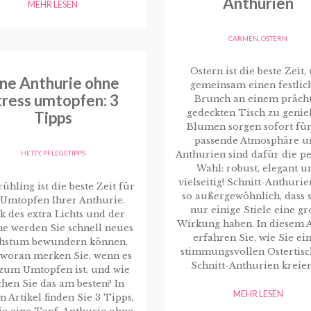
Anthurien
MEHR LESEN
CARMEN
,
OSTERN
Ostern ist die beste Zeit
ine Anthurie ohne
gemeinsam einen festlic
tress umtopfen: 3
Brunch an einem präch
gedeckten Tisch zu genie
Tipps
Blumen sorgen sofort für
passende Atmosphäre u
HETTY
,
PFLEGETIPPS
Anthurien sind dafür die pe
Wahl: robust, elegant u
vielseitig! Schnitt-Anthurie
ühling ist die beste Zeit für
so außergewöhnlich, dass s
 Umtopfen Ihrer Anthurie.
nur einige Stiele eine g
k des extra Lichts und der
Wirkung haben. In diesem A
 werden Sie schnell neues
erfahren Sie, wie Sie ei
hstum bewundern können.
stimmungsvollen Ostertisc
 woran merken Sie, wenn es
Schnitt-Anthurien kreier
 zum Umtopfen ist, und wie
hen Sie das am besten? In
MEHR LESEN
m Artikel finden Sie 3 Tipps,