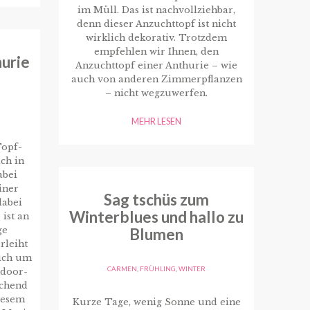
im Müll. Das ist nachvollziehbar,
denn dieser Anzuchttopf ist nicht
wirklich dekorativ. Trotzdem
empfehlen wir Ihnen, den
urie
Anzuchttopf einer Anthurie – wie
auch von anderen Zimmerpflanzen
– nicht wegzuwerfen.
MEHR LESEN
Topf-
ch in
abei
iner
Sag tschüs zum
dabei
Winterblues und hallo zu
ist an
ge
Blumen
rleiht
sich um
CARMEN
,
FRÜHLING
,
WINTER
ndoor-
schend
diesem
Kurze Tage, wenig Sonne und eine