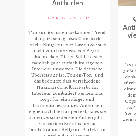
Anthurien
S
CARMEN
,
FARBEN
,
INTERIEUR
Anth
Ton-sur-ton ist ein bekannter Trend,
vi
der jetzt sein großes Comeback
erlebt. Klingt zu chic? Lassen Sie sich
nicht vom französischen Begriff
abschrecken. Dieser Stil lässt sich
nämlich ganz einfach im eigenen
Das pa
Interieur umsetzen. Die deutsche
gieße
Übersetzung ist „Ton-in-Ton“ und
denke
das bedeutet, dass verschiedene
kürzl
Nuancen derselben Farbe im
einma
Interieur kombiniert werden. Das
dem
sorgt für ein ruhiges und
Oops
harmonisches Ganzes. Anthurien
vor?
eignen sich hierfür perfekt, da es sie
Sie, 
in den verschiedensten Farben gibt –
wenn d
von zartem Rosa bis hin zu
Dunkelrot und Hellgrün. Perfekt für
verschiedene kreative