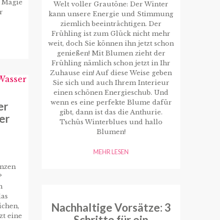
e Magie
Welt voller Grautöne: Der Winter
r
kann unsere Energie und Stimmung
ziemlich beeinträchtigen. Der
Frühling ist zum Glück nicht mehr
weit, doch Sie können ihn jetzt schon
genießen! Mit Blumen zieht der
Frühling nämlich schon jetzt in Ihr
Zuhause ein! Auf diese Weise geben
Sie sich und auch Ihrem Interieur
einen schönen Energieschub. Und
wenn es eine perfekte Blume dafür
er
gibt, dann ist das die Anthurie.
er
Tschüs Winterblues und hallo
Blumen!
MEHR LESEN
anzen
?
n
das
Nachhaltige Vorsätze: 3
ichen,
zt eine
Schritte für ein