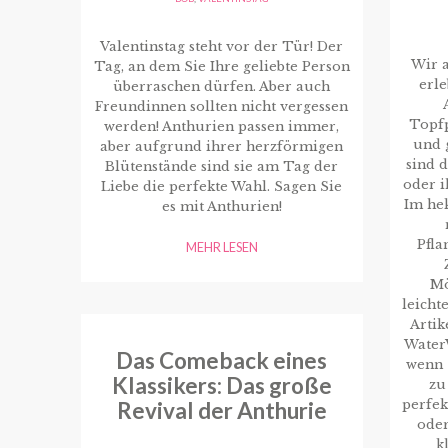
Valentinstag steht vor der Tür! Der
Wir a
Tag, an dem Sie Ihre geliebte Person
erle
überraschen dürfen. Aber auch
Freundinnen sollten nicht vergessen
Topf
werden! Anthurien passen immer,
und 
aber aufgrund ihrer herzförmigen
sind d
Blütenstände sind sie am Tag der
oder 
Liebe die perfekte Wahl. Sagen Sie
Im hek
es mit Anthurien!
Pfla
MEHR LESEN
Mö
leicht
Artik
WaterW
Das Comeback eines
wenn 
Klassikers: Das große
zu
perfek
Revival der Anthurie
oder
k