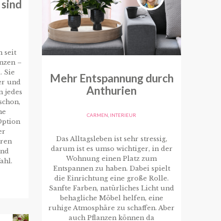
 sind
 seit
nzen –
. Sie
Mehr Entspannung durch
er und
Anthurien
n jedes
schon,
ne
CARMEN
,
INTERIEUR
Option
er
Das Alltagsleben ist sehr stressig,
eren
darum ist es umso wichtiger, in der
ind
Wohnung einen Platz zum
ahl.
Entspannen zu haben. Dabei spielt
die Einrichtung eine große Rolle.
Sanfte Farben, natürliches Licht und
behagliche Möbel helfen, eine
ruhige Atmosphäre zu schaffen. Aber
auch Pflanzen können da