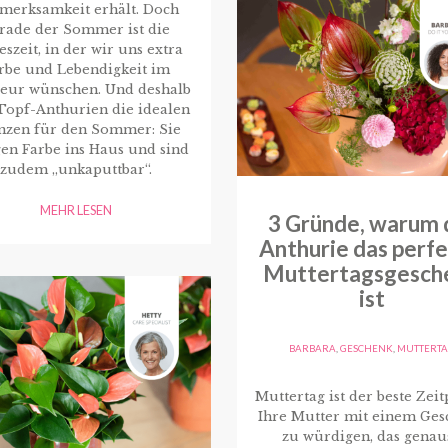
merksamkeit erhält. Doch
rade der Sommer ist die
eszeit, in der wir uns extra
rbe und Lebendigkeit im
ieur wünschen. Und deshalb
Topf-Anthurien die idealen
anzen für den Sommer: Sie
en Farbe ins Haus und sind
zudem „unkaputtbar“.
MEHR LESEN
3 Gründe, warum 
Anthurie das perf
Muttertagsgesch
ist
BARBARA
,
GESCHENK
,
MUTTERT
Muttertag ist der beste Zeit
Ihre Mutter mit einem Ges
zu würdigen, das genau