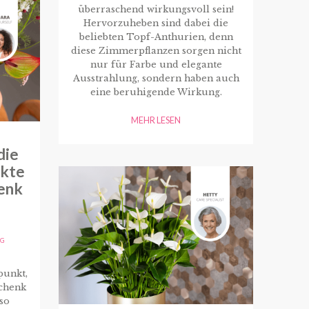
überraschend wirkungsvoll sein!
Hervorzuheben sind dabei die
beliebten Topf-Anthurien, denn
diese Zimmerpflanzen sorgen nicht
nur für Farbe und elegante
Ausstrahlung, sondern haben auch
eine beruhigende Wirkung.
MEHR LESEN
die
ekte
enk
AG
punkt,
chenk
so