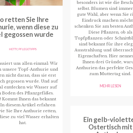
besonders ist wie die Besc
selbst. Blumen sind immer
gute Wahl, aber wenn Sie r
o retten Sie Ihre
Eindruck machen möcht
urie, wenn diese zu
schenken Sie am besten Ant
Diese Pflanzen, ob als
el gegossen wurde
Topfpflanzen oder Schnittb
sind bekannt für ihre ele
HETTY
,
PFLEGETIPPS
Ausstrahlung und überrasc
Eigenschaften. Hier nenne
Ihnen drei Gründe, wa
ssiert uns allen einmal: Wir
Anthurien das perfekte Ge
n unsere Topf-Anthurie und
zum Muttertag sind.
n nicht daran, dass sie erst
ich gegossen wurde. Und auf
MEHR LESEN
l entdecken wir Wasser auf
 Boden des Pflanzgefäßes.
! Kommt Ihnen das bekannt
 In diesem Artikel erfahren
wie Sie Ihre Anthurie retten,
iese zu viel Wasser erhalten
Ein gelb-violett
hat.
Ostertisch mit