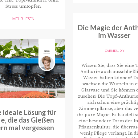
ie eine Topf-Anthurie ohne
Stress umtopfen.
MEHR LESEN
Die Magie der Anth
im Wasser
CARMEN
,
DIY
Wissen Sie, dass Sie eine 
Anthurie auch ausschließli
Wasser halten können? D
wachsen die Wurzeln in e
Glasvase und Sie können 
zusehen! Die Topf-Anthurie 
sich schon eine prächti
Zimmerpflanze, aber das ve
 ideale Lösung für
ihr pure Magie. Es handelt 
le, die das Gießen
eine besondere Form der I
rn mal vergessen
Pflanzenkultur, die überra
wenig Pflege verlangt. In 