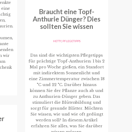
henkte
 eine
Braucht eine Topf-
ichtig
Anthurie Dünger? Dies
en,
sollten Sie wissen
hurien.
lumen,
HETTY
,
PFLEGETIPPS
gante
henden
Das sind die wichtigsten Pflegetipps
n wir
für prächtige Topf-Anthurien: 1 bis 2
rum
Mal pro Woche gießen, ein Standort
schenk
mit indirektem Sonnenlicht und
eine Zimmertemperatur zwischen 18
°C und 22 °C. Darüber hinaus
können Sie der Pflanze auch ab und
zu Anthurien-Dünger geben. Das
stimuliert die Blütenbildung und
sorgt für gesunde Blätter. Möchten
Sie wissen, wie und wie oft gedüngt
er
werden soll? In diesem Artikel
erfahren Sie alles, was Sie darüber
wissen müssen.