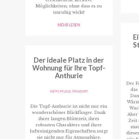
Möglichkeiten, ohne dass es zu
unruhig wirkt!
MEHR LESEN
E
S
Der ideale Platz in der
Wohnung für Ihre Topf-
Anthurie
Der Fr
das
HETTY
,
PFLEGE
,
STANDORT
Dan
Wärme
Die Topf-Anthurie ist nicht nur ein
Wac
wunderschöner Blickfänger. Dank
Aber
ihrer langen Blütezeit, ihres
Zeit
robusten Charakters und ihrer
mac
luftreinigenden Eigenschaften sorgt
diese
sie nicht nur für Atmosphäre,