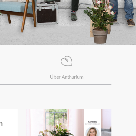
Über Anthurium
m