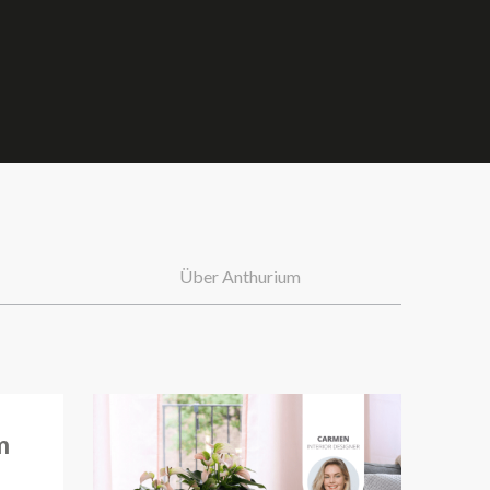
Über Anthurium
m