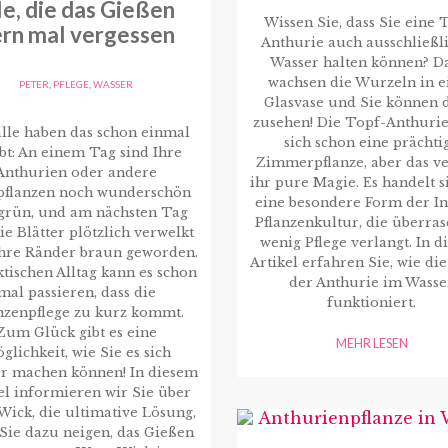
le, die das Gießen
Wissen Sie, dass Sie eine 
rn mal vergessen
Anthurie auch ausschließli
Wasser halten können? D
wachsen die Wurzeln in e
PETER
,
PFLEGE
,
WASSER
Glasvase und Sie können 
zusehen! Die Topf-Anthurie 
lle haben das schon einmal
sich schon eine prächti
bt: An einem Tag sind Ihre
Zimmerpflanze, aber das ve
Anthurien oder andere
ihr pure Magie. Es handelt 
pflanzen noch wunderschön
eine besondere Form der I
grün, und am nächsten Tag
Pflanzenkultur, die überra
ie Blätter plötzlich verwelkt
wenig Pflege verlangt. In 
ihre Ränder braun geworden.
Artikel erfahren Sie, wie di
tischen Alltag kann es schon
der Anthurie im Wasse
mal passieren, dass die
funktioniert.
nzenpflege zu kurz kommt.
Zum Glück gibt es eine
MEHR LESEN
glichkeit, wie Sie es sich
er machen können! In diesem
el informieren wir Sie über
ick, die ultimative Lösung,
Sie dazu neigen, das Gießen