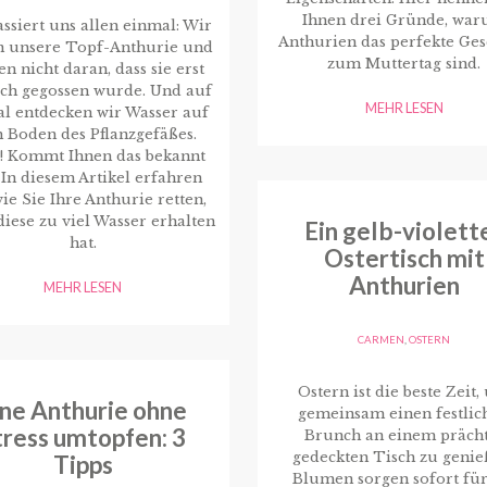
Ihnen drei Gründe, wa
ssiert uns allen einmal: Wir
Anthurien das perfekte Ge
n unsere Topf-Anthurie und
zum Muttertag sind.
n nicht daran, dass sie erst
ich gegossen wurde. Und auf
MEHR LESEN
l entdecken wir Wasser auf
 Boden des Pflanzgefäßes.
! Kommt Ihnen das bekannt
 In diesem Artikel erfahren
wie Sie Ihre Anthurie retten,
iese zu viel Wasser erhalten
Ein gelb-violett
hat.
Ostertisch mit
Anthurien
MEHR LESEN
CARMEN
,
OSTERN
Ostern ist die beste Zeit
ine Anthurie ohne
gemeinsam einen festlic
tress umtopfen: 3
Brunch an einem präch
gedeckten Tisch zu genie
Tipps
Blumen sorgen sofort für