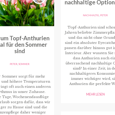
nachhaltige Option
NACHHALTIG
,
PETER
Topf-Anthurien sind schon
Jahren beliebte Zimmerpfla
um Topf-Anthurien
und das nicht ohne Grund
sind ein absoluter Eyecatch
eal für den Sommer
passen darüber hinaus gut i
sind
Interieur. Aber wussten Sie 
dass Anthurien auch ei
überraschend nachhaltige 
PETER
,
SOMMER
sind? In einer Zeit, in d
nachhaltigeres Konsumi
r Sommer sorgt für mehr
immer wichtiger wird, s
 und höhere Temperaturen
Anthurien die perfekte W
ingt oft auch einen anderen
thmus in unser Zuhause.
MEHR LESEN
e Tage, Wochenendausflüge
rlaub sorgen dafür, dass wir
ger zu Hause sind und die
anzenpflege daher weniger