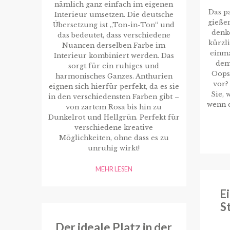
nämlich ganz einfach im eigenen
Das pa
Interieur umsetzen. Die deutsche
gieße
Übersetzung ist „Ton-in-Ton“ und
denke
das bedeutet, dass verschiedene
kürzl
Nuancen derselben Farbe im
einma
Interieur kombiniert werden. Das
dem
sorgt für ein ruhiges und
Oops
harmonisches Ganzes. Anthurien
vor?
eignen sich hierfür perfekt, da es sie
Sie, 
in den verschiedensten Farben gibt –
wenn d
von zartem Rosa bis hin zu
Dunkelrot und Hellgrün. Perfekt für
verschiedene kreative
Möglichkeiten, ohne dass es zu
unruhig wirkt!
MEHR LESEN
E
S
Der ideale Platz in der