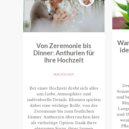
War
Von Zeremonie bis
id
Dinner: Anthurien für
Ihre Hochzeit
BOB
,
HOCHZEIT
De
Bei einer Hochzeit dreht sich alles
Sonne
um Liebe, Atmosphäre und
und br
individuelle Details. Blumen spielen
Rhy
dabei eine wichtige Rolle, von der
Lang
Zeremonie bis zum festlichen
und U
Dinner. Anthurien überraschen hier
weni
als vielseitige Option. Dank ihrer
Pfl
eleganten Form, ihrer langen