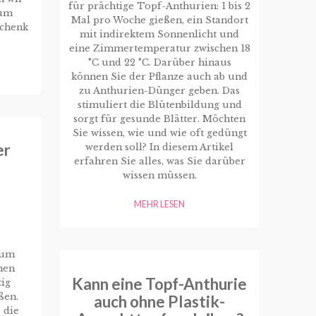
für prächtige Topf-Anthurien: 1 bis 2
rum
Mal pro Woche gießen, ein Standort
schenk
mit indirektem Sonnenlicht und
eine Zimmertemperatur zwischen 18
°C und 22 °C. Darüber hinaus
können Sie der Pflanze auch ab und
zu Anthurien-Dünger geben. Das
stimuliert die Blütenbildung und
sorgt für gesunde Blätter. Möchten
Sie wissen, wie und wie oft gedüngt
er
werden soll? In diesem Artikel
erfahren Sie alles, was Sie darüber
wissen müssen.
MEHR LESEN
, um
hen
Kann eine Topf-Anthurie
tig
ßen.
auch ohne Plastik-
 die