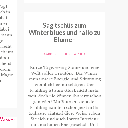
Topf-
ch in
abei
iner
Sag tschüs zum
dabei
Winterblues und hallo zu
ist an
Blumen
ge
rleiht
sich um
CARMEN
,
FRÜHLING
,
WINTER
ndoor-
schend
Kurze Tage, wenig Sonne und eine
diesem
Welt voller Grautöne: Der Winter
e Magie
kann unsere Energie und Stimmung
r
ziemlich beeinträchtigen. Der
Frühling ist zum Glück nicht mehr
weit, doch Sie können ihn jetzt schon
genießen! Mit Blumen zieht der
Frühling nämlich schon jetzt in Ihr
Zuhause ein! Auf diese Weise geben
Sie sich und auch Ihrem Interieur
einen schönen Energieschub. Und