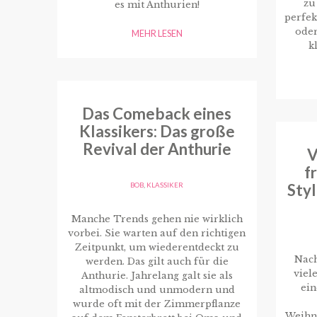
zu
es mit Anthurien!
perfek
oder
MEHR LESEN
k
Das Comeback eines
Klassikers: Das große
Revival der Anthurie
V
f
Styl
BOB
,
KLASSIKER
Manche Trends gehen nie wirklich
vorbei. Sie warten auf den richtigen
Zeitpunkt, um wiederentdeckt zu
Nach
werden. Das gilt auch für die
viel
Anthurie. Jahrelang galt sie als
ein
altmodisch und unmodern und
wurde oft mit der Zimmerpflanze
Weihn