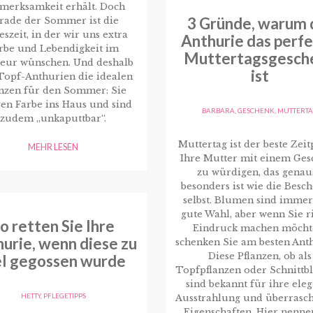
merksamkeit erhält. Doch
3 Gründe, warum 
rade der Sommer ist die
eszeit, in der wir uns extra
Anthurie das perf
rbe und Lebendigkeit im
Muttertagsgesch
ieur wünschen. Und deshalb
ist
Topf-Anthurien die idealen
anzen für den Sommer: Sie
en Farbe ins Haus und sind
BARBARA
,
GESCHENK
,
MUTTERT
zudem „unkaputtbar“.
Muttertag ist der beste Zeit
MEHR LESEN
Ihre Mutter mit einem Ges
zu würdigen, das genau
besonders ist wie die Besc
selbst. Blumen sind immer
gute Wahl, aber wenn Sie r
o retten Sie Ihre
Eindruck machen möcht
urie, wenn diese zu
schenken Sie am besten Ant
Diese Pflanzen, ob als
el gegossen wurde
Topfpflanzen oder Schnittb
sind bekannt für ihre ele
HETTY
,
PFLEGETIPPS
Ausstrahlung und überrasc
Eigenschaften. Hier nenne