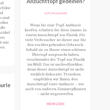
Anzuchttopf gedeihen?
nd
rfekte
nd
HETTY
,
PFLEGETIPPS
n sind
elbst
Wenn Sie eine Topf-Anthurie
roße
kaufen, erhalten Sie diese immer in
rtikel
einem Anzuchttopf aus Plastik. Für
nen
viele Verbraucher ist dieser nur für
h mit
den vorübergehenden Gebrauch.
en.
Sobald sie zu Hause einen schönen
Übertopf ausgesucht haben,
verschwindet der Topf aus Plastik
im Müll. Das ist nachvollziehbar,
denn dieser Anzuchttopf ist nicht
wirklich dekorativ. Trotzdem
empfehlen wir Ihnen, den
urie
Anzuchttopf einer Anthurie – wie
auch von anderen Zimmerpflanzen
– nicht wegzuwerfen.
MEHR LESEN