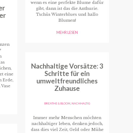
wenn es eine perfekte Blume dafür
er
gibt, dann ist das die Anthurie.
er
Tschüs Winterblues und hallo
Blumen!
MEHR LESEN
anzen
?
n
das
Nachhaltige Vorsätze: 3
ichen,
Schritte für ein
zt eine
umweltfreundliches
n Erde,
 Vase
Zuhause
BREATHE & BLOOM
,
NACHHALTIG
Immer mehr Menschen möchten
nachhaltiger leben, denken jedoch,
dass dies viel Zeit, Geld oder Mühe