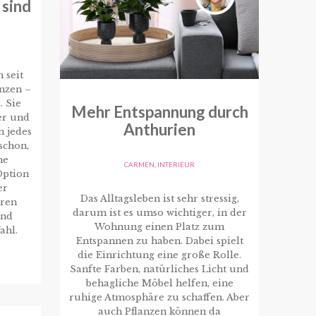
 sind
 seit
nzen –
. Sie
Mehr Entspannung durch
er und
Anthurien
n jedes
schon,
ne
CARMEN
,
INTERIEUR
Option
er
Das Alltagsleben ist sehr stressig,
eren
darum ist es umso wichtiger, in der
ind
Wohnung einen Platz zum
ahl.
Entspannen zu haben. Dabei spielt
die Einrichtung eine große Rolle.
Sanfte Farben, natürliches Licht und
behagliche Möbel helfen, eine
ruhige Atmosphäre zu schaffen. Aber
auch Pflanzen können da