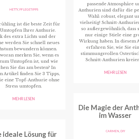
passende Atmosphäre u
HETTY
,
PFLEGETIPPS
Anthurien sind dafür die pe
Wahl: robust, elegant u
vielseitig! Schnitt-Anthurie
ühling ist die beste Zeit für
so außergewöhnlich, dass s
 Umtopfen Ihrer Anthurie.
nur einige Stiele eine g
k des extra Lichts und der
Wirkung haben. In diesem A
 werden Sie schnell neues
erfahren Sie, wie Sie ei
hstum bewundern können.
stimmungsvollen Ostertisc
 woran merken Sie, wenn es
Schnitt-Anthurien kreier
 zum Umtopfen ist, und wie
hen Sie das am besten? In
MEHR LESEN
m Artikel finden Sie 3 Tipps,
ie eine Topf-Anthurie ohne
Stress umtopfen.
MEHR LESEN
Die Magie der Anth
im Wasser
CARMEN
,
DIY
 ideale Lösung für