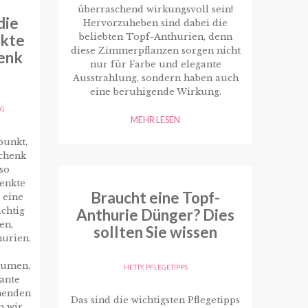
überraschend wirkungsvoll sein!
die
Hervorzuheben sind dabei die
ekte
beliebten Topf-Anthurien, denn
diese Zimmerpflanzen sorgen nicht
enk
nur für Farbe und elegante
Ausstrahlung, sondern haben auch
eine beruhigende Wirkung.
AG
MEHR LESEN
punkt,
chenk
so
henkte
Braucht eine Topf-
 eine
ichtig
Anthurie Dünger? Dies
en,
sollten Sie wissen
hurien.
lumen,
HETTY
,
PFLEGETIPPS
gante
henden
Das sind die wichtigsten Pflegetipps
n wir