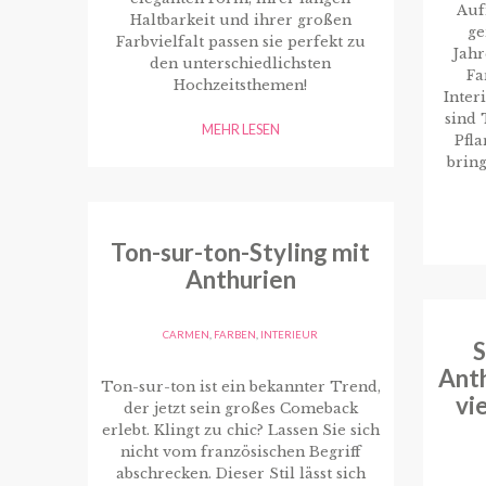
Auf
Haltbarkeit und ihrer großen
ge
Farbvielfalt passen sie perfekt zu
Jahr
den unterschiedlichsten
Fa
Hochzeitsthemen!
Inter
sind 
MEHR LESEN
Pfl
bring
Ton-sur-ton-Styling mit
Anthurien
CARMEN
,
FARBEN
,
INTERIEUR
S
Anth
Ton-sur-ton ist ein bekannter Trend,
vi
der jetzt sein großes Comeback
erlebt. Klingt zu chic? Lassen Sie sich
nicht vom französischen Begriff
abschrecken. Dieser Stil lässt sich