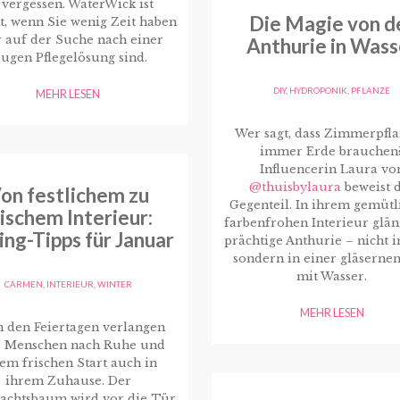
 vergessen. WaterWick ist
Die Magie von d
t, wenn Sie wenig Zeit haben
 auf der Suche nach einer
Anthurie in Wass
lugen Pflegelösung sind.
DIY
,
HYDROPONIK
,
PFLANZE
MEHR LESEN
Wer sagt, dass Zimmerpfl
immer Erde brauchen
Influencerin Laura vo
@thuisbylaura
beweist 
on festlichem zu
Gegenteil. In ihrem gemütl
rischem Interieur:
farbenfrohen Interieur glän
ing-Tipps für Januar
prächtige Anthurie – nicht i
sondern in einer gläsernen
mit Wasser.
CARMEN
,
INTERIEUR
,
WINTER
MEHR LESEN
 den Feiertagen verlangen
e Menschen nach Ruhe und
em frischen Start auch in
ihrem Zuhause. Der
achtsbaum wird vor die Tür