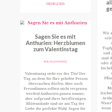
al
MEHR LESEN
ge
Wir a
Sagen Sie es mit
erle
Anthurien: Herzblumen
zum Valentinstag
Topf
und 
sind d
BOB
,
VALENTINSTAG
oder 
Im hek
Valentinstag steht vor der Tür! Der
Pfla
Tag, an dem Sie Ihre geliebte Person
überraschen dürfen. Aber auch
Mö
Freundinnen sollten nicht vergessen
leicht
werden! Anthurien passen immer,
Artik
aber aufgrund ihrer herzförmigen
WaterW
Blütenstände sind sie am Tag der
wenn 
Liebe die perfekte Wahl. Sagen Sie