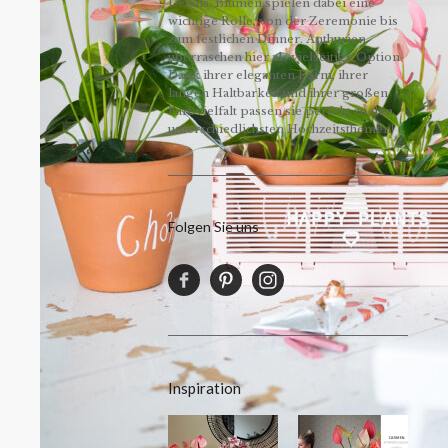
Details. Blumen spielen dabei eine
wichtige Rolle, von der Zeremonie bis
zum festlichen Dinner. Anthurien
überraschen hier als vielseitige Option.
Dank ihrer eleganten Form, ihrer
langen Haltbarkeit und ihrer großen
Farbvielfalt passen sie perfekt zu den
unterschiedlichsten Hochzeitsthemen!
Folgen Sie uns
Inspiration