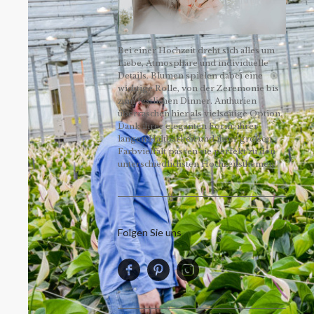
Bei einer Hochzeit dreht sich alles um
Liebe, Atmosphäre und individuelle
Details. Blumen spielen dabei eine
wichtige Rolle, von der Zeremonie bis
zum festlichen Dinner. Anthurien
überraschen hier als vielseitige Option.
Dank ihrer eleganten Form, ihrer
langen Haltbarkeit und ihrer großen
Farbvielfalt passen sie perfekt zu den
unterschiedlichsten Hochzeitsthemen!
Folgen Sie uns