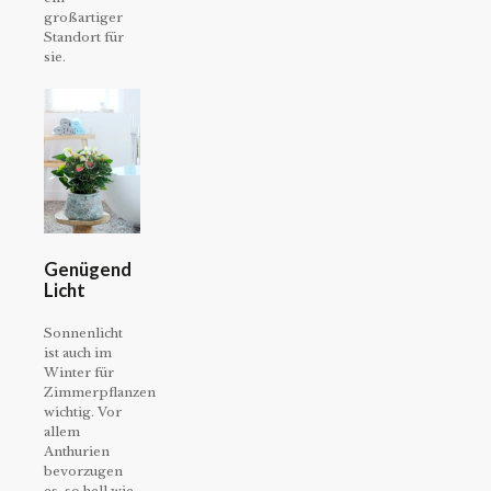
großartiger
Standort für
sie.
Genügend
Licht
Sonnenlicht
ist auch im
Winter für
Zimmerpflanzen
wichtig. Vor
allem
Anthurien
bevorzugen
es, so hell wie