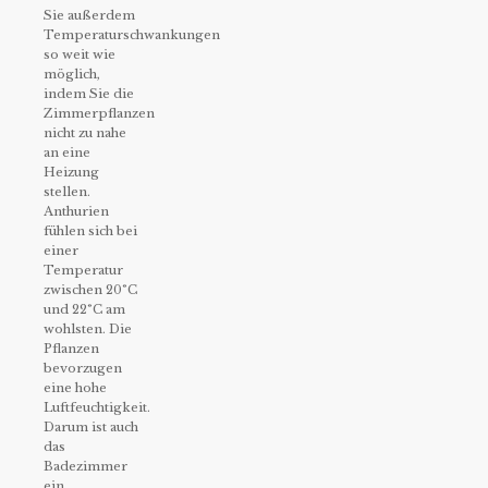
Sie außerdem
Temperaturschwankungen
so weit wie
möglich,
indem Sie die
Zimmerpflanzen
nicht zu nahe
an eine
Heizung
stellen.
Anthurien
fühlen sich bei
einer
Temperatur
zwischen 20°C
und 22°C am
wohlsten. Die
Pflanzen
bevorzugen
eine hohe
Luftfeuchtigkeit.
Darum ist auch
das
Badezimmer
ein