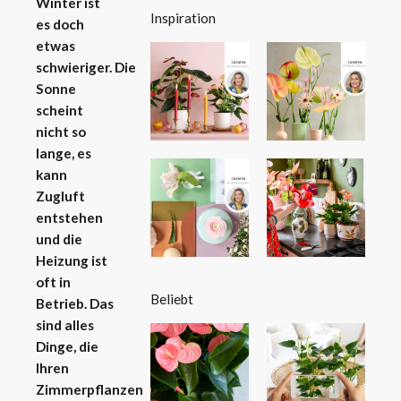
Winter ist
Inspiration
es doch
etwas
schwieriger. Die
Sonne
scheint
nicht so
lange, es
kann
Zugluft
entstehen
und die
Heizung ist
oft in
Beliebt
Betrieb. Das
sind alles
Dinge, die
Ihren
Zimmerpflanzen