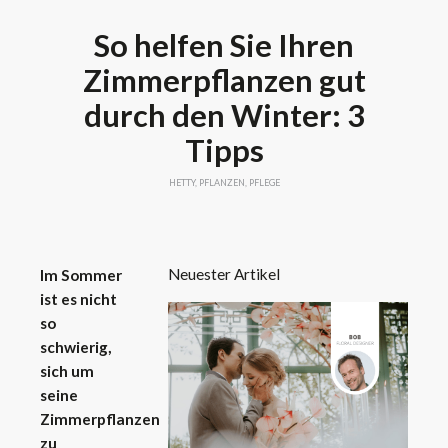
So helfen Sie Ihren
Zimmerpflanzen gut
durch den Winter: 3
Tipps
HETTY
,
PFLANZEN
,
PFLEGE
Neuester Artikel
Im Sommer
ist es nicht
so
schwierig,
sich um
seine
Zimmerpflanzen
zu