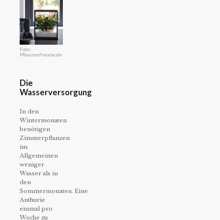
Foto:
Pflanzenfreude.de
Die
Wasserversorgung
In den
Wintermonaten
benötigen
Zimmerpflanzen
im
Allgemeinen
weniger
Wasser als in
den
Sommermonaten. Eine
Anthurie
einmal pro
Woche zu