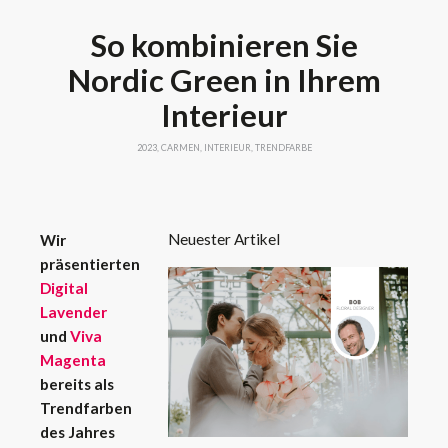
So kombinieren Sie
Nordic Green in Ihrem
Interieur
2023
,
CARMEN
,
INTERIEUR
,
TRENDFARBE
Neuester Artikel
Wir
präsentierten
Digital
Lavender
und
Viva
Magenta
bereits als
Trendfarben
des Jahres