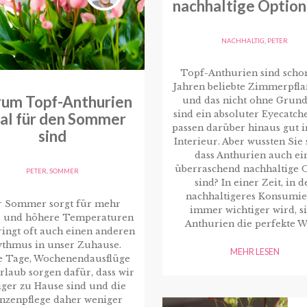
nachhaltige Option
NACHHALTIG
,
PETER
Topf-Anthurien sind schon
Jahren beliebte Zimmerpfla
um Topf-Anthurien
und das nicht ohne Grund
sind ein absoluter Eyecatch
eal für den Sommer
passen darüber hinaus gut i
sind
Interieur. Aber wussten Sie 
dass Anthurien auch ei
überraschend nachhaltige 
PETER
,
SOMMER
sind? In einer Zeit, in d
nachhaltigeres Konsumi
r Sommer sorgt für mehr
immer wichtiger wird, s
 und höhere Temperaturen
Anthurien die perfekte W
ingt oft auch einen anderen
thmus in unser Zuhause.
MEHR LESEN
e Tage, Wochenendausflüge
rlaub sorgen dafür, dass wir
ger zu Hause sind und die
anzenpflege daher weniger