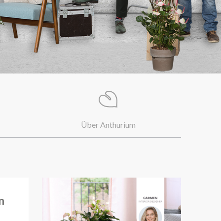
Über Anthurium
m