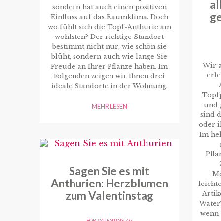
al
sondern hat auch einen positiven
ge
Einfluss auf das Raumklima. Doch
wo fühlt sich die Topf-Anthurie am
wohlsten? Der richtige Standort
bestimmt nicht nur, wie schön sie
blüht, sondern auch wie lange Sie
Wir a
Freude an Ihrer Pflanze haben. Im
erle
Folgenden zeigen wir Ihnen drei
ideale Standorte in der Wohnung.
Topf
und 
MEHR LESEN
sind d
oder 
Im hek
Pfla
Sagen Sie es mit
Mö
Anthurien: Herzblumen
leicht
zum Valentinstag
Artik
WaterW
wenn 
BOB
,
VALENTINSTAG