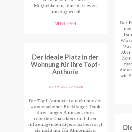
Möglichkeiten, ohne dass es zu
unruhig wirkt!
Der Fr
MEHR LESEN
das
Dan
Wärme
Wac
Aber
Der ideale Platz in der
Zeit
Wohnung für Ihre Topf-
mac
diese
Anthurie
wie S
HETTY
,
PFLEGE
,
STANDORT
Die Topf-Anthurie ist nicht nur ein
wunderschöner Blickfänger. Dank
ihrer langen Blütezeit, ihres
robusten Charakters und ihrer
luftreinigenden Eigenschaften sorgt
Die
sie nicht nur für Atmosphäre,