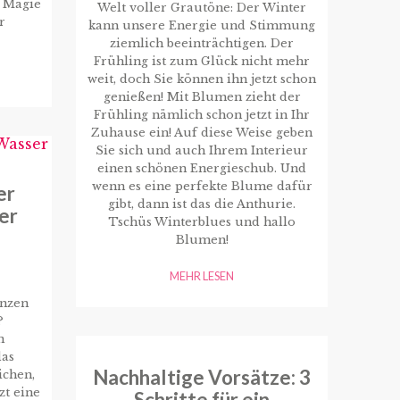
e Magie
Welt voller Grautöne: Der Winter
r
kann unsere Energie und Stimmung
ziemlich beeinträchtigen. Der
Frühling ist zum Glück nicht mehr
weit, doch Sie können ihn jetzt schon
genießen! Mit Blumen zieht der
Frühling nämlich schon jetzt in Ihr
Zuhause ein! Auf diese Weise geben
Sie sich und auch Ihrem Interieur
einen schönen Energieschub. Und
wenn es eine perfekte Blume dafür
er
gibt, dann ist das die Anthurie.
er
Tschüs Winterblues und hallo
Blumen!
MEHR LESEN
anzen
?
n
das
Nachhaltige Vorsätze: 3
ichen,
zt eine
Schritte für ein