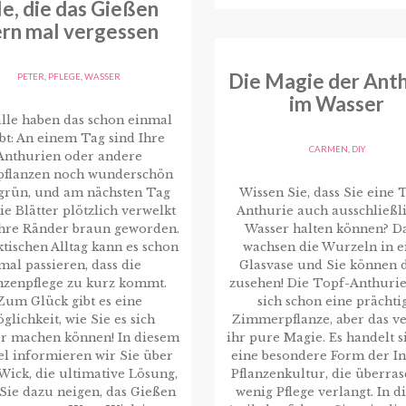
le, die das Gießen
rn mal vergessen
Die Magie der Anth
PETER
,
PFLEGE
,
WASSER
im Wasser
lle haben das schon einmal
bt: An einem Tag sind Ihre
CARMEN
,
DIY
Anthurien oder andere
pflanzen noch wunderschön
grün, und am nächsten Tag
Wissen Sie, dass Sie eine 
ie Blätter plötzlich verwelkt
Anthurie auch ausschließli
ihre Ränder braun geworden.
Wasser halten können? D
tischen Alltag kann es schon
wachsen die Wurzeln in e
mal passieren, dass die
Glasvase und Sie können 
nzenpflege zu kurz kommt.
zusehen! Die Topf-Anthurie 
Zum Glück gibt es eine
sich schon eine prächti
glichkeit, wie Sie es sich
Zimmerpflanze, aber das ve
er machen können! In diesem
ihr pure Magie. Es handelt 
el informieren wir Sie über
eine besondere Form der I
ick, die ultimative Lösung,
Pflanzenkultur, die überra
Sie dazu neigen, das Gießen
wenig Pflege verlangt. In 