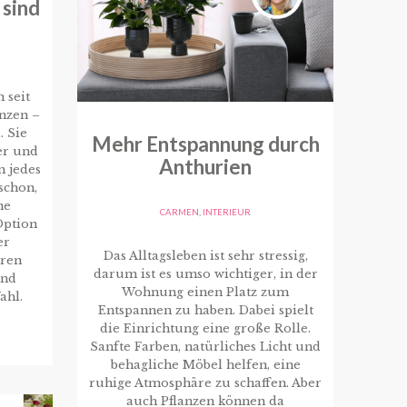
 sind
 seit
nzen –
. Sie
Mehr Entspannung durch
er und
Anthurien
n jedes
schon,
ne
CARMEN
,
INTERIEUR
Option
er
Das Alltagsleben ist sehr stressig,
eren
darum ist es umso wichtiger, in der
ind
Wohnung einen Platz zum
ahl.
Entspannen zu haben. Dabei spielt
die Einrichtung eine große Rolle.
Sanfte Farben, natürliches Licht und
behagliche Möbel helfen, eine
ruhige Atmosphäre zu schaffen. Aber
auch Pflanzen können da