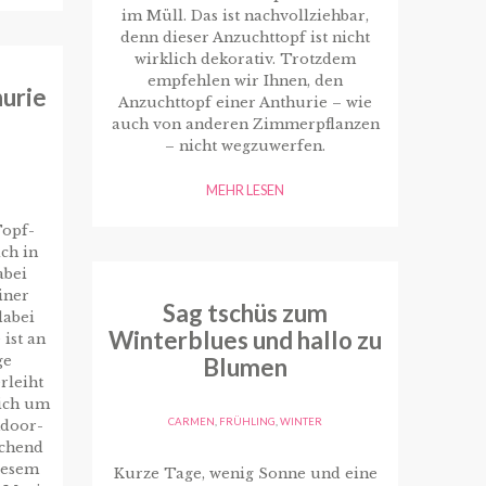
im Müll. Das ist nachvollziehbar,
denn dieser Anzuchttopf ist nicht
wirklich dekorativ. Trotzdem
empfehlen wir Ihnen, den
urie
Anzuchttopf einer Anthurie – wie
auch von anderen Zimmerpflanzen
– nicht wegzuwerfen.
MEHR LESEN
Topf-
ch in
abei
iner
Sag tschüs zum
dabei
Winterblues und hallo zu
ist an
ge
Blumen
rleiht
sich um
CARMEN
,
FRÜHLING
,
WINTER
ndoor-
schend
diesem
Kurze Tage, wenig Sonne und eine