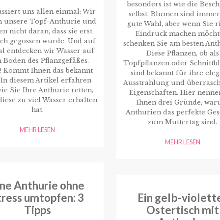
besonders ist wie die Besc
ssiert uns allen einmal: Wir
selbst. Blumen sind immer
n unsere Topf-Anthurie und
gute Wahl, aber wenn Sie r
n nicht daran, dass sie erst
Eindruck machen möcht
ich gegossen wurde. Und auf
schenken Sie am besten Ant
l entdecken wir Wasser auf
Diese Pflanzen, ob als
 Boden des Pflanzgefäßes.
Topfpflanzen oder Schnittb
! Kommt Ihnen das bekannt
sind bekannt für ihre ele
 In diesem Artikel erfahren
Ausstrahlung und überrasc
wie Sie Ihre Anthurie retten,
Eigenschaften. Hier nenne
iese zu viel Wasser erhalten
Ihnen drei Gründe, wa
hat.
Anthurien das perfekte Ge
zum Muttertag sind.
MEHR LESEN
MEHR LESEN
ine Anthurie ohne
tress umtopfen: 3
Ein gelb-violett
Tipps
Ostertisch mit