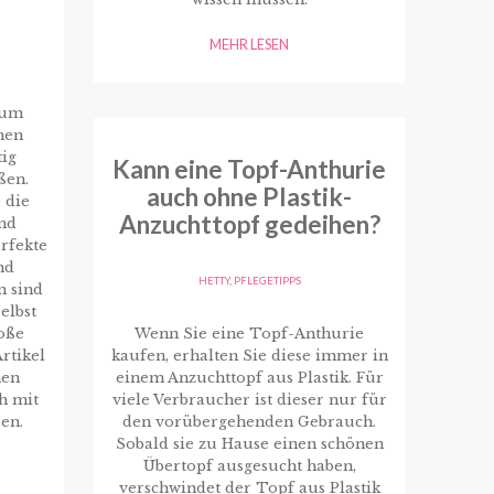
MEHR LESEN
, um
hen
tig
Kann eine Topf-Anthurie
ßen.
auch ohne Plastik-
 die
Anzuchttopf gedeihen?
nd
rfekte
nd
HETTY
,
PFLEGETIPPS
n sind
elbst
Wenn Sie eine Topf-Anthurie
roße
kaufen, erhalten Sie diese immer in
rtikel
einem Anzuchttopf aus Plastik. Für
nen
viele Verbraucher ist dieser nur für
h mit
den vorübergehenden Gebrauch.
en.
Sobald sie zu Hause einen schönen
Übertopf ausgesucht haben,
verschwindet der Topf aus Plastik