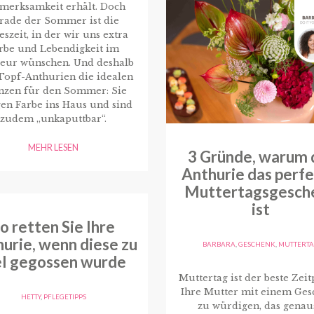
merksamkeit erhält. Doch
rade der Sommer ist die
eszeit, in der wir uns extra
rbe und Lebendigkeit im
ieur wünschen. Und deshalb
Topf-Anthurien die idealen
anzen für den Sommer: Sie
en Farbe ins Haus und sind
zudem „unkaputtbar“.
MEHR LESEN
3 Gründe, warum 
Anthurie das perf
Muttertagsgesch
ist
o retten Sie Ihre
urie, wenn diese zu
BARBARA
,
GESCHENK
,
MUTTERT
el gegossen wurde
Muttertag ist der beste Zeit
Ihre Mutter mit einem Ges
HETTY
,
PFLEGETIPPS
zu würdigen, das genau