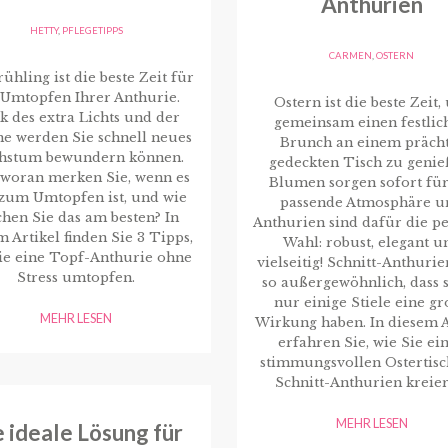
Anthurien
HETTY
,
PFLEGETIPPS
CARMEN
,
OSTERN
ühling ist die beste Zeit für
 Umtopfen Ihrer Anthurie.
Ostern ist die beste Zeit
k des extra Lichts und der
gemeinsam einen festlic
 werden Sie schnell neues
Brunch an einem präch
hstum bewundern können.
gedeckten Tisch zu genie
 woran merken Sie, wenn es
Blumen sorgen sofort für
 zum Umtopfen ist, und wie
passende Atmosphäre u
hen Sie das am besten? In
Anthurien sind dafür die pe
m Artikel finden Sie 3 Tipps,
Wahl: robust, elegant u
ie eine Topf-Anthurie ohne
vielseitig! Schnitt-Anthurie
Stress umtopfen.
so außergewöhnlich, dass s
nur einige Stiele eine g
MEHR LESEN
Wirkung haben. In diesem A
erfahren Sie, wie Sie ei
stimmungsvollen Ostertisc
Schnitt-Anthurien kreier
MEHR LESEN
 ideale Lösung für