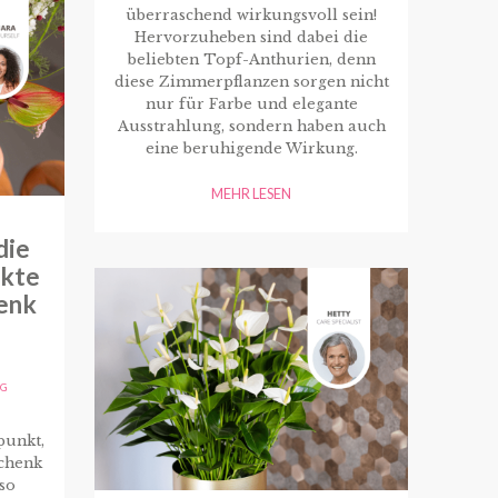
überraschend wirkungsvoll sein!
Hervorzuheben sind dabei die
beliebten Topf-Anthurien, denn
diese Zimmerpflanzen sorgen nicht
nur für Farbe und elegante
Ausstrahlung, sondern haben auch
eine beruhigende Wirkung.
MEHR LESEN
die
ekte
enk
AG
punkt,
chenk
so