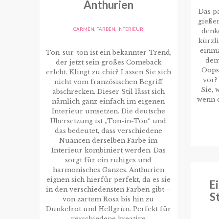
Anthurien
Das pa
gieße
CARMEN
,
FARBEN
,
INTERIEUR
denke
kürzl
einma
Ton-sur-ton ist ein bekannter Trend,
dem
der jetzt sein großes Comeback
Oops
erlebt. Klingt zu chic? Lassen Sie sich
vor?
nicht vom französischen Begriff
Sie, 
abschrecken. Dieser Stil lässt sich
wenn d
nämlich ganz einfach im eigenen
Interieur umsetzen. Die deutsche
Übersetzung ist „Ton-in-Ton“ und
das bedeutet, dass verschiedene
Nuancen derselben Farbe im
Interieur kombiniert werden. Das
sorgt für ein ruhiges und
harmonisches Ganzes. Anthurien
eignen sich hierfür perfekt, da es sie
E
in den verschiedensten Farben gibt –
S
von zartem Rosa bis hin zu
Dunkelrot und Hellgrün. Perfekt für
verschiedene kreative