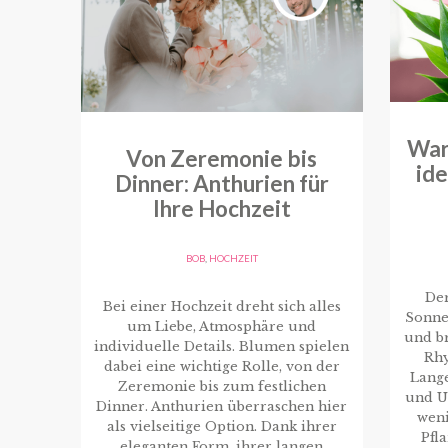
War
Von Zeremonie bis
id
Dinner: Anthurien für
Ihre Hochzeit
BOB
,
HOCHZEIT
De
Bei einer Hochzeit dreht sich alles
Sonne
um Liebe, Atmosphäre und
und br
individuelle Details. Blumen spielen
Rhy
dabei eine wichtige Rolle, von der
Lang
Zeremonie bis zum festlichen
und U
Dinner. Anthurien überraschen hier
weni
als vielseitige Option. Dank ihrer
Pfl
eleganten Form, ihrer langen