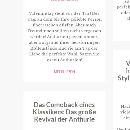
zu
perfek
oder
Valentinstag steht vor der Tür! Der
k
Tag, an dem Sie Ihre geliebte Person
überraschen dürfen. Aber auch
Freundinnen sollten nicht vergessen
werden! Anthurien passen immer,
aber aufgrund ihrer herzförmigen
Blütenstände sind sie am Tag der
Liebe die perfekte Wahl. Sagen Sie
es mit Anthurien!
V
f
MEHR LESEN
Styl
Das Comeback eines
Nach
Klassikers: Das große
viel
Revival der Anthurie
ein
Weihn