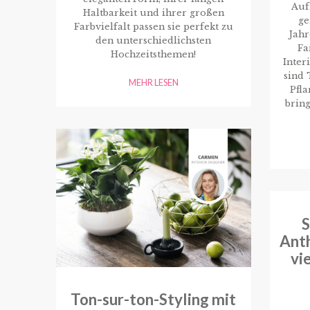
Auf
Haltbarkeit und ihrer großen
ge
Farbvielfalt passen sie perfekt zu
Jahr
den unterschiedlichsten
Fa
Hochzeitsthemen!
Inter
sind 
MEHR LESEN
Pfl
bring
S
Anth
vi
Ton-sur-ton-Styling mit