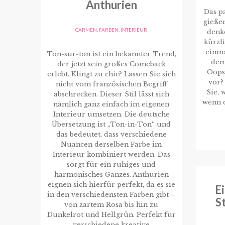
Anthurien
Das pa
gieße
CARMEN
,
FARBEN
,
INTERIEUR
denke
kürzl
einma
Ton-sur-ton ist ein bekannter Trend,
dem
der jetzt sein großes Comeback
Oops
erlebt. Klingt zu chic? Lassen Sie sich
vor?
nicht vom französischen Begriff
Sie, 
abschrecken. Dieser Stil lässt sich
wenn d
nämlich ganz einfach im eigenen
Interieur umsetzen. Die deutsche
Übersetzung ist „Ton-in-Ton“ und
das bedeutet, dass verschiedene
Nuancen derselben Farbe im
Interieur kombiniert werden. Das
sorgt für ein ruhiges und
harmonisches Ganzes. Anthurien
eignen sich hierfür perfekt, da es sie
E
in den verschiedensten Farben gibt –
S
von zartem Rosa bis hin zu
Dunkelrot und Hellgrün. Perfekt für
verschiedene kreative