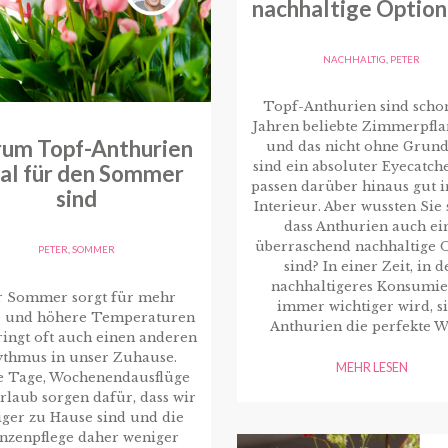
nachhaltige Option
NACHHALTIG
,
PETER
Topf-Anthurien sind schon
Jahren beliebte Zimmerpfla
um Topf-Anthurien
und das nicht ohne Grund
sind ein absoluter Eyecatch
eal für den Sommer
passen darüber hinaus gut i
sind
Interieur. Aber wussten Sie 
dass Anthurien auch ei
überraschend nachhaltige 
PETER
,
SOMMER
sind? In einer Zeit, in d
nachhaltigeres Konsumi
r Sommer sorgt für mehr
immer wichtiger wird, s
 und höhere Temperaturen
Anthurien die perfekte W
ingt oft auch einen anderen
thmus in unser Zuhause.
MEHR LESEN
e Tage, Wochenendausflüge
rlaub sorgen dafür, dass wir
ger zu Hause sind und die
anzenpflege daher weniger