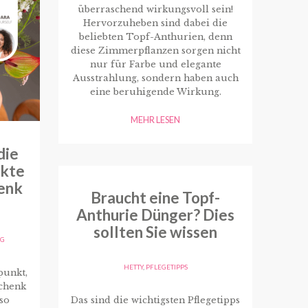
überraschend wirkungsvoll sein!
Hervorzuheben sind dabei die
beliebten Topf-Anthurien, denn
diese Zimmerpflanzen sorgen nicht
nur für Farbe und elegante
Ausstrahlung, sondern haben auch
eine beruhigende Wirkung.
MEHR LESEN
die
ekte
enk
Braucht eine Topf-
Anthurie Dünger? Dies
sollten Sie wissen
AG
HETTY
,
PFLEGETIPPS
punkt,
chenk
Das sind die wichtigsten Pflegetipps
so