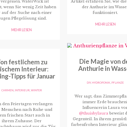
 vergessen. WaterWick ist
Artikel erfahren Sie, wie di
t, wenn Sie wenig Zeit haben
der Anthurie im Wasse
 auf der Suche nach einer
funktioniert.
lugen Pflegelösung sind.
MEHR LESEN
MEHR LESEN
Die Magie von d
on festlichem zu
Anthurie in Wass
rischem Interieur:
ing-Tipps für Januar
DIY
,
HYDROPONIK
,
PFLANZE
CARMEN
,
INTERIEUR
,
WINTER
Wer sagt, dass Zimmerpfl
immer Erde brauchen
 den Feiertagen verlangen
Influencerin Laura vo
e Menschen nach Ruhe und
@thuisbylaura
beweist 
em frischen Start auch in
Gegenteil. In ihrem gemütl
ihrem Zuhause. Der
farbenfrohen Interieur glän
achtsbaum wird vor die Tür