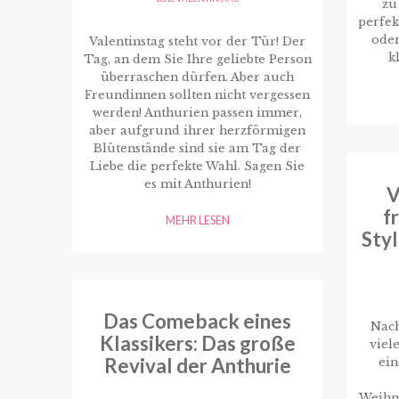
zu
perfek
oder
Valentinstag steht vor der Tür! Der
k
Tag, an dem Sie Ihre geliebte Person
überraschen dürfen. Aber auch
Freundinnen sollten nicht vergessen
werden! Anthurien passen immer,
aber aufgrund ihrer herzförmigen
Blütenstände sind sie am Tag der
Liebe die perfekte Wahl. Sagen Sie
es mit Anthurien!
V
f
MEHR LESEN
Styl
Das Comeback eines
Nach
Klassikers: Das große
viel
Revival der Anthurie
ein
Weihn