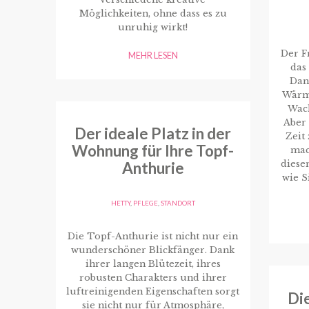
Möglichkeiten, ohne dass es zu
unruhig wirkt!
Der Fr
MEHR LESEN
das
Dan
Wärme
Wac
Aber
Der ideale Platz in der
Zeit
Wohnung für Ihre Topf-
mac
diese
Anthurie
wie S
HETTY
,
PFLEGE
,
STANDORT
Die Topf-Anthurie ist nicht nur ein
wunderschöner Blickfänger. Dank
ihrer langen Blütezeit, ihres
robusten Charakters und ihrer
luftreinigenden Eigenschaften sorgt
Die
sie nicht nur für Atmosphäre,