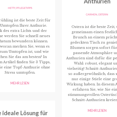
Anthurien
HETTY
,
PFLEGETIPPS
CARMEN
,
OSTERN
ühling ist die beste Zeit für
 Umtopfen Ihrer Anthurie.
Ostern ist die beste Zeit
k des extra Lichts und der
gemeinsam einen festlic
 werden Sie schnell neues
Brunch an einem präch
hstum bewundern können.
gedeckten Tisch zu genie
 woran merken Sie, wenn es
Blumen sorgen sofort für
 zum Umtopfen ist, und wie
passende Atmosphäre u
hen Sie das am besten? In
Anthurien sind dafür die pe
m Artikel finden Sie 3 Tipps,
Wahl: robust, elegant u
ie eine Topf-Anthurie ohne
vielseitig! Schnitt-Anthurie
Stress umtopfen.
so außergewöhnlich, dass s
nur einige Stiele eine g
MEHR LESEN
Wirkung haben. In diesem A
erfahren Sie, wie Sie ei
stimmungsvollen Ostertisc
Schnitt-Anthurien kreier
MEHR LESEN
 ideale Lösung für