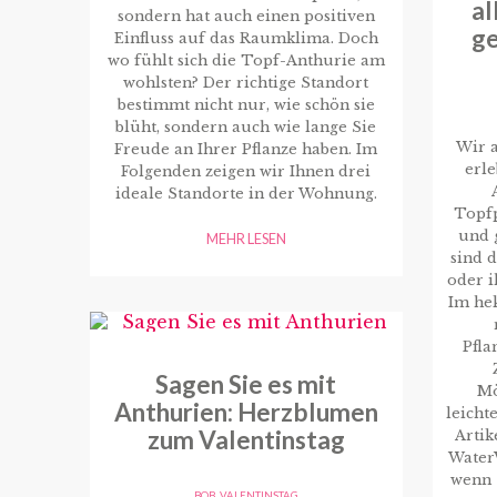
al
sondern hat auch einen positiven
ge
Einfluss auf das Raumklima. Doch
wo fühlt sich die Topf-Anthurie am
wohlsten? Der richtige Standort
bestimmt nicht nur, wie schön sie
blüht, sondern auch wie lange Sie
Wir a
Freude an Ihrer Pflanze haben. Im
erle
Folgenden zeigen wir Ihnen drei
ideale Standorte in der Wohnung.
Topf
und 
MEHR LESEN
sind d
oder 
Im hek
Pfla
Sagen Sie es mit
Mö
Anthurien: Herzblumen
leicht
zum Valentinstag
Artik
WaterW
wenn 
BOB
,
VALENTINSTAG