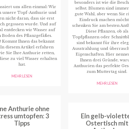
besonders ist wie die Besc
ssiert uns allen einmal: Wir
selbst. Blumen sind immer
n unsere Topf-Anthurie und
gute Wahl, aber wenn Sie r
n nicht daran, dass sie erst
Eindruck machen möcht
ich gegossen wurde. Und auf
schenken Sie am besten Ant
l entdecken wir Wasser auf
Diese Pflanzen, ob als
 Boden des Pflanzgefäßes.
Topfpflanzen oder Schnittb
! Kommt Ihnen das bekannt
sind bekannt für ihre ele
 In diesem Artikel erfahren
Ausstrahlung und überrasc
wie Sie Ihre Anthurie retten,
Eigenschaften. Hier nenne
iese zu viel Wasser erhalten
Ihnen drei Gründe, wa
hat.
Anthurien das perfekte Ge
zum Muttertag sind.
MEHR LESEN
MEHR LESEN
ine Anthurie ohne
tress umtopfen: 3
Ein gelb-violett
Tipps
Ostertisch mit