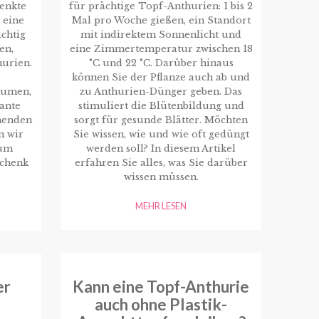
für prächtige Topf-Anthurien: 1 bis 2
henkte
Mal pro Woche gießen, ein Standort
 eine
mit indirektem Sonnenlicht und
ichtig
eine Zimmertemperatur zwischen 18
en,
°C und 22 °C. Darüber hinaus
hurien.
können Sie der Pflanze auch ab und
zu Anthurien-Dünger geben. Das
lumen,
stimuliert die Blütenbildung und
gante
sorgt für gesunde Blätter. Möchten
henden
Sie wissen, wie und wie oft gedüngt
n wir
werden soll? In diesem Artikel
rum
erfahren Sie alles, was Sie darüber
schenk
wissen müssen.
MEHR LESEN
Kann eine Topf-Anthurie
er
auch ohne Plastik-