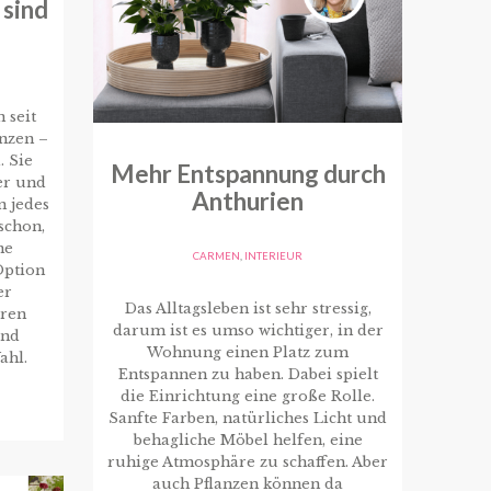
 sind
 seit
nzen –
. Sie
Mehr Entspannung durch
er und
Anthurien
n jedes
schon,
ne
CARMEN
,
INTERIEUR
Option
er
Das Alltagsleben ist sehr stressig,
eren
darum ist es umso wichtiger, in der
ind
Wohnung einen Platz zum
ahl.
Entspannen zu haben. Dabei spielt
die Einrichtung eine große Rolle.
Sanfte Farben, natürliches Licht und
behagliche Möbel helfen, eine
ruhige Atmosphäre zu schaffen. Aber
auch Pflanzen können da