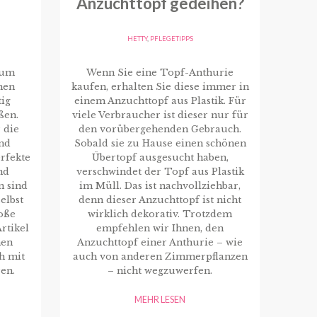
Anzuchttopf gedeihen?
HETTY
,
PFLEGETIPPS
Wenn Sie eine Topf-Anthurie
, um
kaufen, erhalten Sie diese immer in
hen
einem Anzuchttopf aus Plastik. Für
tig
viele Verbraucher ist dieser nur für
ßen.
den vorübergehenden Gebrauch.
 die
Sobald sie zu Hause einen schönen
nd
Übertopf ausgesucht haben,
rfekte
verschwindet der Topf aus Plastik
nd
im Müll. Das ist nachvollziehbar,
n sind
denn dieser Anzuchttopf ist nicht
elbst
wirklich dekorativ. Trotzdem
roße
empfehlen wir Ihnen, den
rtikel
Anzuchttopf einer Anthurie – wie
nen
auch von anderen Zimmerpflanzen
h mit
– nicht wegzuwerfen.
en.
MEHR LESEN