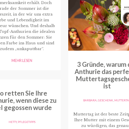
merksamkeit erhält. Doch
rade der Sommer ist die
eszeit, in der wir uns extra
rbe und Lebendigkeit im
ieur wünschen. Und deshalb
Topf-Anthurien die idealen
anzen für den Sommer: Sie
en Farbe ins Haus und sind
zudem „unkaputtbar“.
MEHR LESEN
3 Gründe, warum 
Anthurie das perf
Muttertagsgesch
ist
o retten Sie Ihre
urie, wenn diese zu
BARBARA
,
GESCHENK
,
MUTTERT
el gegossen wurde
Muttertag ist der beste Zeit
Ihre Mutter mit einem Ges
HETTY
,
PFLEGETIPPS
zu würdigen, das genau