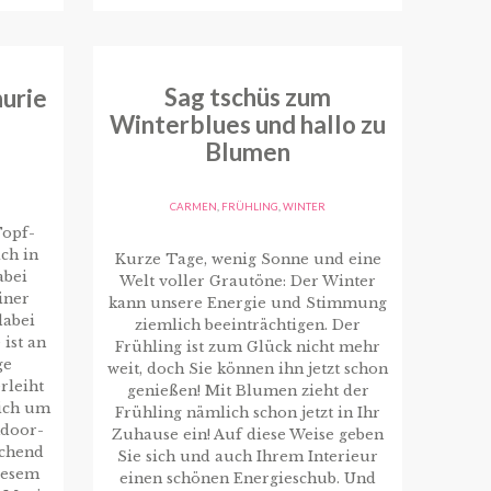
Sag tschüs zum
urie
Winterblues und hallo zu
Blumen
CARMEN
,
FRÜHLING
,
WINTER
Topf-
ch in
Kurze Tage, wenig Sonne und eine
abei
Welt voller Grautöne: Der Winter
iner
kann unsere Energie und Stimmung
dabei
ziemlich beeinträchtigen. Der
ist an
Frühling ist zum Glück nicht mehr
ge
weit, doch Sie können ihn jetzt schon
rleiht
genießen! Mit Blumen zieht der
sich um
Frühling nämlich schon jetzt in Ihr
ndoor-
Zuhause ein! Auf diese Weise geben
schend
Sie sich und auch Ihrem Interieur
diesem
einen schönen Energieschub. Und