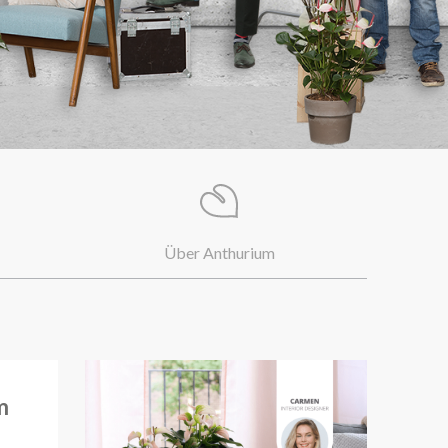
Über Anthurium
m