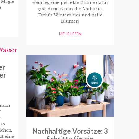
e Magie
wenn es eine perfekte Blume dafür
r
gibt, dann ist das die Anthurie.
Tschüs Winterblues und hallo
Blumen!
MEHR LESEN
er
er
anzen
?
n
das
Nachhaltige Vorsätze: 3
ichen,
zt eine
Schritte für ein