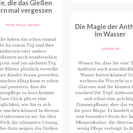
le, die das Gießen
rn mal vergessen
Die Magie der Anth
PETER
,
PFLEGE
,
WASSER
im Wasser
lle haben das schon einmal
bt: An einem Tag sind Ihre
CARMEN
,
DIY
Anthurien oder andere
pflanzen noch wunderschön
grün, und am nächsten Tag
Wissen Sie, dass Sie eine 
ie Blätter plötzlich verwelkt
Anthurie auch ausschließli
ihre Ränder braun geworden.
Wasser halten können? D
tischen Alltag kann es schon
wachsen die Wurzeln in e
mal passieren, dass die
Glasvase und Sie können 
nzenpflege zu kurz kommt.
zusehen! Die Topf-Anthurie 
Zum Glück gibt es eine
sich schon eine prächti
glichkeit, wie Sie es sich
Zimmerpflanze, aber das ve
er machen können! In diesem
ihr pure Magie. Es handelt 
el informieren wir Sie über
eine besondere Form der I
ick, die ultimative Lösung,
Pflanzenkultur, die überra
Sie dazu neigen, das Gießen
wenig Pflege verlangt. In 