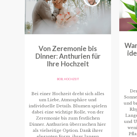
War
Von Zeremonie bis
id
Dinner: Anthurien für
Ihre Hochzeit
BOB
,
HOCHZEIT
De
Bei einer Hochzeit dreht sich alles
Sonne
um Liebe, Atmosphäre und
und br
individuelle Details. Blumen spielen
Rhy
dabei eine wichtige Rolle, von der
Lang
Zeremonie bis zum festlichen
und U
Dinner. Anthurien überraschen hier
weni
als vielseitige Option. Dank ihrer
Pfl
eleganten Form, ihrer langen