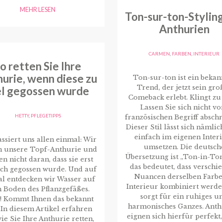
MEHR LESEN
Ton-sur-ton-Stylin
Anthurien
CARMEN
,
FARBEN
,
INTERIEUR
o retten Sie Ihre
urie, wenn diese zu
Ton-sur-ton ist ein bekan
Trend, der jetzt sein gro
el gegossen wurde
Comeback erlebt. Klingt zu
Lassen Sie sich nicht v
HETTY
,
PFLEGETIPPS
französischen Begriff absch
Dieser Stil lässt sich nämli
einfach im eigenen Inter
ssiert uns allen einmal: Wir
umsetzen. Die deutsch
n unsere Topf-Anthurie und
Übersetzung ist „Ton-in-To
n nicht daran, dass sie erst
das bedeutet, dass verschi
ich gegossen wurde. Und auf
Nuancen derselben Farb
l entdecken wir Wasser auf
Interieur kombiniert werde
 Boden des Pflanzgefäßes.
sorgt für ein ruhiges u
! Kommt Ihnen das bekannt
harmonisches Ganzes. Anth
 In diesem Artikel erfahren
eignen sich hierfür perfekt,
wie Sie Ihre Anthurie retten,