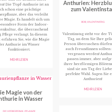
Anthurien: Herzbl
en! Die Topf-Anthurie ist an
zum Valentinst
ich schon eine prächtige
rpflanze, aber das verleiht
re Magie. Es handelt sich um
BOB
,
VALENTINSTAG
besondere Form der Indoor-
zenkultur, die überraschend
Valentinstag steht vor der T
 Pflege verlangt. In diesem
Tag, an dem Sie Ihre geli
l erfahren Sie, wie die Magie
Person überraschen dürfen
der Anthurie im Wasser
auch Freundinnen sollten 
funktioniert.
vergessen werden! Anthu
passen immer, aber aufg
MEHR LESEN
ihrer herzförmigen Blüten
sind sie am Tag der Liebe
perfekte Wahl. Sagen Sie e
Anthurien!
MEHR LESEN
ie Magie von der
nthurie in Wasser
DIY
,
HYDROPONIK
,
PFLANZE