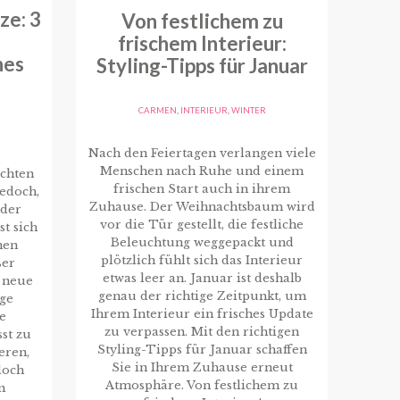
ze: 3
Von festlichem zu
frischem Interieur:
hes
Styling-Tipps für Januar
CARMEN
,
INTERIEUR
,
WINTER
G
Nach den Feiertagen verlangen viele
Menschen nach Ruhe und einem
chten
frischen Start auch in ihrem
jedoch,
Zuhause. Der Weihnachtsbaum wird
oder
vor die Tür gestellt, die festliche
t sich
Beleuchtung weggepackt und
hen
plötzlich fühlt sich das Interieur
ßer
etwas leer an. Januar ist deshalb
s neue
genau der richtige Zeitpunkt, um
ige
Ihrem Interieur ein frisches Update
e
zu verpassen. Mit den richtigen
st zu
Styling-Tipps für Januar schaffen
eren,
Sie in Ihrem Zuhause erneut
doch
Atmosphäre. Von festlichem zu
n