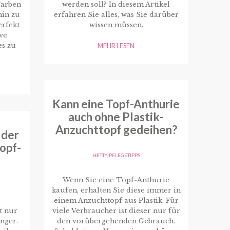
Farben
werden soll? In diesem Artikel
hin zu
erfahren Sie alles, was Sie darüber
erfekt
wissen müssen.
ve
es zu
MEHR LESEN
Kann eine Topf-Anthurie
auch ohne Plastik-
Anzuchttopf gedeihen?
 der
opf-
HETTY
,
PFLEGETIPPS
Wenn Sie eine Topf-Anthurie
kaufen, erhalten Sie diese immer in
einem Anzuchttopf aus Plastik. Für
t nur
viele Verbraucher ist dieser nur für
nger.
den vorübergehenden Gebrauch.