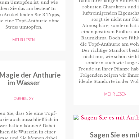
Dank ihrer langen Blütezeit
 zum Umtopfen ist, und wie
robusten Charakters und 
hen Sie das am besten? In
luftreinigenden Eigensch
m Artikel finden Sie 3 Tipps,
sorgt sie nicht nur fü
ie eine Topf-Anthurie ohne
Atmosphäre, sondern hat 
Stress umtopfen.
einen positiven Einfluss au
Raumklima. Doch wo fühlt
MEHR LESEN
die Topf-Anthurie am wohl
Der richtige Standort bes
nicht nur, wie schön sie b
sondern auch wie lange 
Freude an Ihrer Pflanze hab
 Magie der Anthurie
Folgenden zeigen wir Ihne
im Wasser
ideale Standorte in der Wo
MEHR LESEN
CARMEN
,
DIY
en Sie, dass Sie eine Topf-
urie auch ausschließlich in
ser halten können? Dabei
hsen die Wurzeln in einer
Sagen Sie es mi
vase und Sie können dabei