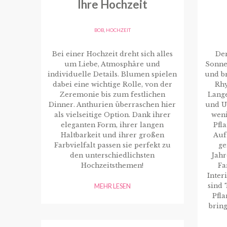
Ihre Hochzeit
BOB
,
HOCHZEIT
Bei einer Hochzeit dreht sich alles
De
um Liebe, Atmosphäre und
Sonne
individuelle Details. Blumen spielen
und br
dabei eine wichtige Rolle, von der
Rhy
Zeremonie bis zum festlichen
Lang
Dinner. Anthurien überraschen hier
und U
als vielseitige Option. Dank ihrer
weni
eleganten Form, ihrer langen
Pfl
Haltbarkeit und ihrer großen
Auf
Farbvielfalt passen sie perfekt zu
ge
den unterschiedlichsten
Jahr
Hochzeitsthemen!
Fa
Inter
MEHR LESEN
sind 
Pfl
bring