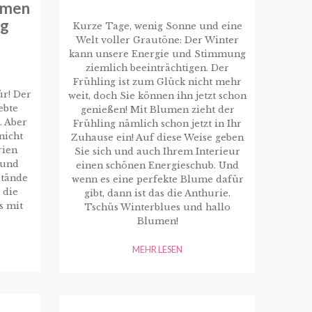
umen
ag
Kurze Tage, wenig Sonne und eine
Welt voller Grautöne: Der Winter
kann unsere Energie und Stimmung
ziemlich beeinträchtigen. Der
Frühling ist zum Glück nicht mehr
ür! Der
weit, doch Sie können ihn jetzt schon
ebte
genießen! Mit Blumen zieht der
. Aber
Frühling nämlich schon jetzt in Ihr
nicht
Zuhause ein! Auf diese Weise geben
rien
Sie sich und auch Ihrem Interieur
rund
einen schönen Energieschub. Und
stände
wenn es eine perfekte Blume dafür
 die
gibt, dann ist das die Anthurie.
s mit
Tschüs Winterblues und hallo
Blumen!
MEHR LESEN