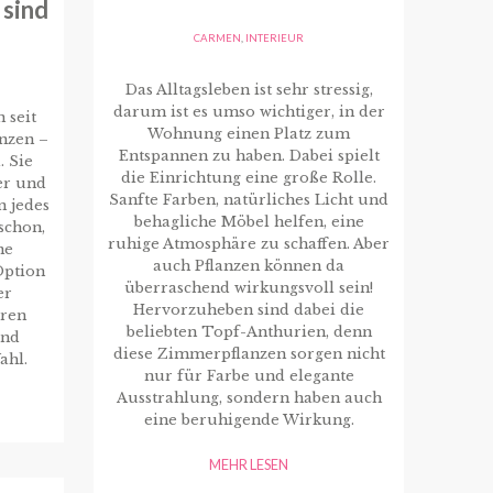
 sind
CARMEN
,
INTERIEUR
Das Alltagsleben ist sehr stressig,
darum ist es umso wichtiger, in der
 seit
Wohnung einen Platz zum
nzen –
Entspannen zu haben. Dabei spielt
. Sie
die Einrichtung eine große Rolle.
er und
Sanfte Farben, natürliches Licht und
n jedes
behagliche Möbel helfen, eine
schon,
ruhige Atmosphäre zu schaffen. Aber
ne
auch Pflanzen können da
Option
überraschend wirkungsvoll sein!
er
Hervorzuheben sind dabei die
eren
beliebten Topf-Anthurien, denn
ind
diese Zimmerpflanzen sorgen nicht
ahl.
nur für Farbe und elegante
Ausstrahlung, sondern haben auch
eine beruhigende Wirkung.
MEHR LESEN