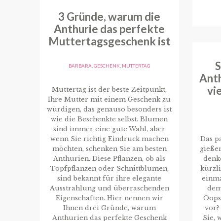
3 Gründe, warum die
Anthurie das perfekte
Muttertagsgeschenk ist
S
BARBARA
,
GESCHENK
,
MUTTERTAG
Anth
vi
Muttertag ist der beste Zeitpunkt,
Ihre Mutter mit einem Geschenk zu
würdigen, das genauso besonders ist
wie die Beschenkte selbst. Blumen
sind immer eine gute Wahl, aber
wenn Sie richtig Eindruck machen
Das pa
möchten, schenken Sie am besten
gieße
Anthurien. Diese Pflanzen, ob als
denke
Topfpflanzen oder Schnittblumen,
kürzl
sind bekannt für ihre elegante
einma
Ausstrahlung und überraschenden
dem
Eigenschaften. Hier nennen wir
Oops
Ihnen drei Gründe, warum
vor?
Anthurien das perfekte Geschenk
Sie, 