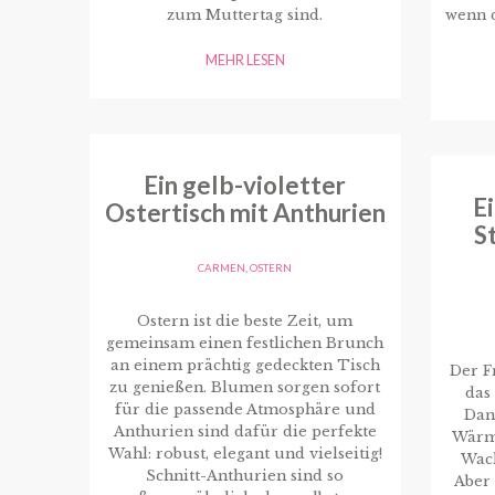
zum Muttertag sind.
wenn d
MEHR LESEN
Ein gelb-violetter
E
Ostertisch mit Anthurien
S
CARMEN
,
OSTERN
Ostern ist die beste Zeit, um
gemeinsam einen festlichen Brunch
an einem prächtig gedeckten Tisch
Der Fr
zu genießen. Blumen sorgen sofort
das
für die passende Atmosphäre und
Dan
Anthurien sind dafür die perfekte
Wärme
Wahl: robust, elegant und vielseitig!
Wac
Schnitt-Anthurien sind so
Aber