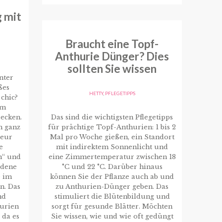
g mit
Braucht eine Topf-
Anthurie Dünger? Dies
sollten Sie wissen
nter
ßes
HETTY
,
PFLEGETIPPS
 chic?
om
recken.
Das sind die wichtigsten Pflegetipps
ch ganz
für prächtige Topf-Anthurien: 1 bis 2
ieur
Mal pro Woche gießen, ein Standort
e
mit indirektem Sonnenlicht und
n“ und
eine Zimmertemperatur zwischen 18
edene
°C und 22 °C. Darüber hinaus
e im
können Sie der Pflanze auch ab und
n. Das
zu Anthurien-Dünger geben. Das
nd
stimuliert die Blütenbildung und
urien
sorgt für gesunde Blätter. Möchten
 da es
Sie wissen, wie und wie oft gedüngt