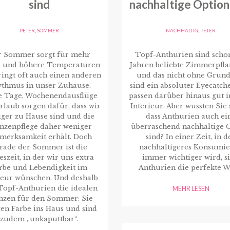
sind
nachhaltige Option
PETER
,
SOMMER
NACHHALTIG
,
PETER
r Sommer sorgt für mehr
Topf-Anthurien sind schon
 und höhere Temperaturen
Jahren beliebte Zimmerpfla
ingt oft auch einen anderen
und das nicht ohne Grund
thmus in unser Zuhause.
sind ein absoluter Eyecatch
e Tage, Wochenendausflüge
passen darüber hinaus gut i
rlaub sorgen dafür, dass wir
Interieur. Aber wussten Sie 
ger zu Hause sind und die
dass Anthurien auch ei
anzenpflege daher weniger
überraschend nachhaltige 
merksamkeit erhält. Doch
sind? In einer Zeit, in d
rade der Sommer ist die
nachhaltigeres Konsumi
eszeit, in der wir uns extra
immer wichtiger wird, s
rbe und Lebendigkeit im
Anthurien die perfekte W
ieur wünschen. Und deshalb
Topf-Anthurien die idealen
MEHR LESEN
anzen für den Sommer: Sie
en Farbe ins Haus und sind
zudem „unkaputtbar“.