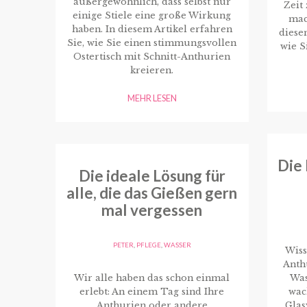
außergewöhnlich, dass selbst nur
Zeit
einige Stiele eine große Wirkung
mac
haben. In diesem Artikel erfahren
diese
Sie, wie Sie einen stimmungsvollen
wie S
Ostertisch mit Schnitt-Anthurien
kreieren.
MEHR LESEN
Die
Die ideale Lösung für
alle, die das Gießen gern
mal vergessen
PETER
,
PFLEGE
,
WASSER
Wiss
Anth
Wir alle haben das schon einmal
Was
erlebt: An einem Tag sind Ihre
wac
Anthurien oder andere
Glas