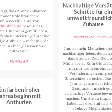
Nachhaltige Vorsät
Schritte für ein
sagt, dass Zimmerpflanzen
immer Erde brauchen?
umweltfreundlic
Influencerin Laura von
Zuhause
huisbylaura
beweist das
teil. In ihrem gemütlichen,
frohen Interieur glänzt eine
BREATHE & BLOOM
,
NACHHALTI
ige Anthurie – nicht in Erde,
ern in einer gläsernen Vase
Immer mehr Menschen mö
mit Wasser.
nachhaltiger leben, denken 
dass dies viel Zeit, Geld 
MEHR LESEN
Mühe kostet. Zum Glück läss
mit nur wenigen, einfac
Veränderungen ein gro
Unterschied erreichen. Da
Jahr ist genau der richt
Ein farbenfroher
Zeitpunkt, um sich gut
nachhaltige Vorsätze bewus
Jahresbeginn mit
machen. Um Sie zu inspiri
Anthurien
haben wir drei einfache, 
effektive Möglichkeite