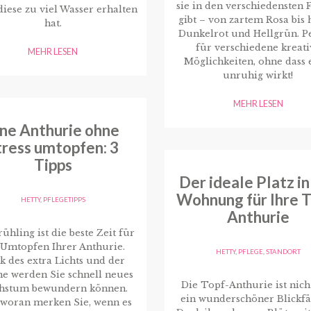
sie in den verschiedensten 
iese zu viel Wasser erhalten
gibt – von zartem Rosa bis 
hat.
Dunkelrot und Hellgrün. P
für verschiedene kreati
MEHR LESEN
Möglichkeiten, ohne dass 
unruhig wirkt!
MEHR LESEN
ine Anthurie ohne
tress umtopfen: 3
Tipps
Der ideale Platz in
Wohnung für Ihre T
HETTY
,
PFLEGETIPPS
Anthurie
ühling ist die beste Zeit für
 Umtopfen Ihrer Anthurie.
HETTY
,
PFLEGE
,
STANDORT
k des extra Lichts und der
 werden Sie schnell neues
Die Topf-Anthurie ist nich
hstum bewundern können.
ein wunderschöner Blickfä
 woran merken Sie, wenn es