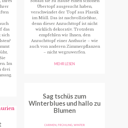
, ihres
Sobald sie zu Hause einen schönen
ihrer
Übertopf ausgesucht haben,
aften
verschwindet der Topf aus Plastik
r
im Müll. Das ist nachvollziehbar,
auch
denn dieser Anzuchttopf ist nicht
f das
wirklich dekorativ. Trotzdem
 sich
empfehlen wir Ihnen, den
sten?
Anzuchttopf einer Anthurie – wie
timmt
auch von anderen Zimmerpflanzen
lüht,
– nicht wegzuwerfen.
Sie
en. Im
MEHR LESEN
n drei
hnung.
Sag tschüs zum
Winterblues und hallo zu
Blumen
t
CARMEN
,
FRÜHLING
,
WINTER