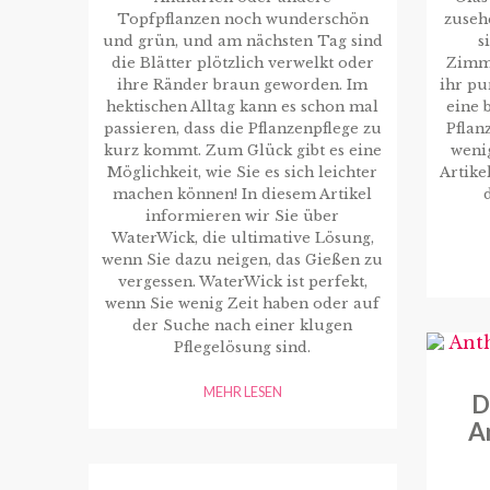
Topfpflanzen noch wunderschön
zuseh
und grün, und am nächsten Tag sind
s
die Blätter plötzlich verwelkt oder
Zimme
ihre Ränder braun geworden. Im
ihr pu
hektischen Alltag kann es schon mal
eine 
passieren, dass die Pflanzenpflege zu
Pflan
kurz kommt. Zum Glück gibt es eine
wenig
Möglichkeit, wie Sie es sich leichter
Artike
machen können! In diesem Artikel
informieren wir Sie über
WaterWick, die ultimative Lösung,
wenn Sie dazu neigen, das Gießen zu
vergessen. WaterWick ist perfekt,
wenn Sie wenig Zeit haben oder auf
der Suche nach einer klugen
Pflegelösung sind.
MEHR LESEN
D
A