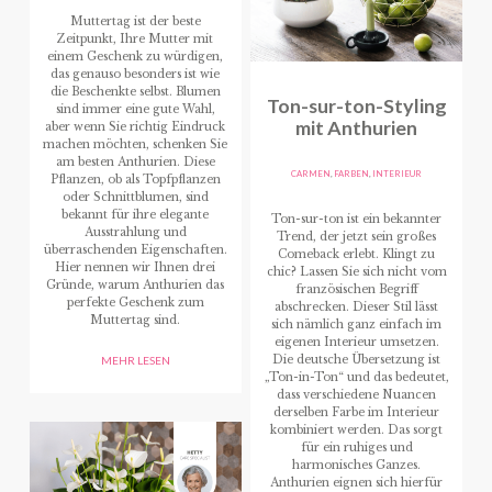
Muttertag ist der beste
Zeitpunkt, Ihre Mutter mit
einem Geschenk zu würdigen,
das genauso besonders ist wie
die Beschenkte selbst. Blumen
Ton-sur-ton-Styling
sind immer eine gute Wahl,
mit Anthurien
aber wenn Sie richtig Eindruck
machen möchten, schenken Sie
am besten Anthurien. Diese
CARMEN
,
FARBEN
,
INTERIEUR
Pflanzen, ob als Topfpflanzen
oder Schnittblumen, sind
bekannt für ihre elegante
Ton-sur-ton ist ein bekannter
Ausstrahlung und
Trend, der jetzt sein großes
überraschenden Eigenschaften.
Comeback erlebt. Klingt zu
Hier nennen wir Ihnen drei
chic? Lassen Sie sich nicht vom
Gründe, warum Anthurien das
französischen Begriff
perfekte Geschenk zum
abschrecken. Dieser Stil lässt
Muttertag sind.
sich nämlich ganz einfach im
eigenen Interieur umsetzen.
Die deutsche Übersetzung ist
MEHR LESEN
„Ton-in-Ton“ und das bedeutet,
dass verschiedene Nuancen
derselben Farbe im Interieur
kombiniert werden. Das sorgt
für ein ruhiges und
harmonisches Ganzes.
Anthurien eignen sich hierfür