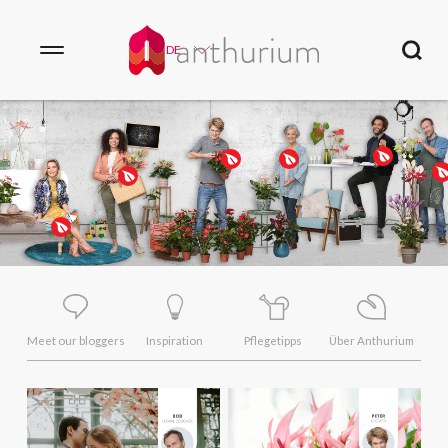
DE
Meet our bloggers
Inspiration
Pflegetipps
Über Anthurium