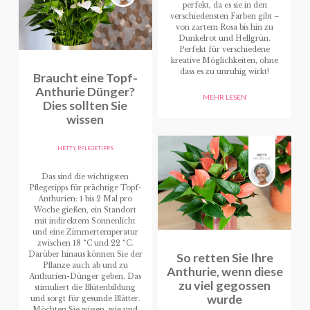
perfekt, da es sie in den
verschiedensten Farben gibt –
von zartem Rosa bis hin zu
Dunkelrot und Hellgrün.
Perfekt für verschiedene
kreative Möglichkeiten, ohne
dass es zu unruhig wirkt!
Braucht eine Topf-
Anthurie Dünger?
MEHR LESEN
Dies sollten Sie
wissen
HETTY
,
PFLEGETIPPS
Das sind die wichtigsten
Pflegetipps für prächtige Topf-
Anthurien: 1 bis 2 Mal pro
Woche gießen, ein Standort
mit indirektem Sonnenlicht
und eine Zimmertemperatur
zwischen 18 °C und 22 °C.
Darüber hinaus können Sie der
So retten Sie Ihre
Pflanze auch ab und zu
Anthurie, wenn diese
Anthurien-Dünger geben. Das
zu viel gegossen
stimuliert die Blütenbildung
wurde
und sorgt für gesunde Blätter.
Möchten Sie wissen, wie und