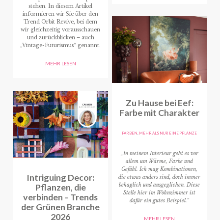
stehen. In diesem Artikel
informieren wir Sie über den
Trend Orbit Revive, bei dem
wir gleichzeitig vorausschauen
und zurückblicken – auch
„Vintage-Futurismus“ genannt.
MEHR LESEN
Zu Hause bei Eef:
Farbe mit Charakter
FARBEN
,
MEHR ALS NUR EINE PFLANZE
„In meinem Interieur geht es vor
allem um Wärme, Farbe und
Gefühl. Ich mag Kombinationen,
Intriguing Decor:
die etwas anders sind, doch immer
Pflanzen, die
behaglich und ausgeglichen. Diese
Stelle hier im Wohnzimmer ist
verbinden – Trends
dafür ein gutes Beispiel.”
der Grünen Branche
2026
MEHR LESEN