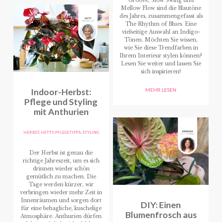
Groove, Slow Swing und
Mellow Flow sind die Blautöne
des Jahres, zusammengefasst als
The Rhythm of Blues. Eine
vielseitige Auswahl an Indigo-
Tönen. Möchten Sie wissen,
wie Sie diese Trendfarben in
Ihrem Interieur stylen können?
Lesen Sie weiter und lassen Sie
sich inspirieren!
Indoor-Herbst:
MEHR LESEN
Pflege und Styling
mit Anthurien
HERBST
,
HETTY
,
PFLEGETIPPS
,
STYLING
Der Herbst ist genau die
richtige Jahreszeit, um es sich
drinnen wieder schön
gemütlich zu machen. Die
Tage werden kürzer, wir
verbringen wieder mehr Zeit in
Innenräumen und sorgen dort
DIY: Einen
für eine behagliche, kuschelige
Blumenfrosch aus
Atmosphäre. Anthurien dürfen