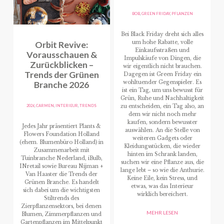
BOB
,
GREEN FRIDAY
,
PFLANZEN
Bei Black Friday dreht sich alles
Orbit Revive:
um hohe Rabatte, volle
Einkaufsstraßen und
Vorausschauen &
Impulskäufe von Dingen, die
Zurückblicken –
wir eigentlich nicht brauchen.
Trends der Grünen
Dagegen ist Green Friday ein
Branche 2026
wohltuender Gegenspieler. Es
ist ein Tag, um uns bewusst für
Grün, Ruhe und Nachhaltigkeit
2026
,
CARMEN
,
INTERIEUR
,
TRENDS
zu entscheiden, ein Tag also, an
dem wir nicht noch mehr
kaufen, sondern bewusster
Jedes Jahr präsentiert Plants &
auswählen. An die Stelle von
Flowers Foundation Holland
weiteren Gadgets oder
(ehem. Blumenbüro Holland) in
Kleidungsstücken, die wieder
Zusammenarbeit mit
hinten im Schrank landen,
Tuinbranche Nederland, iBulb,
suchen wir eine Pflanze aus, die
INretail sowie Bureau Nijman +
lange lebt – so wie die Anthurie.
Van Haaster die Trends der
Keine Eile, kein Stress, und
Grünen Branche. Es handelt
etwas, was das Interieur
sich dabei um die wichtigsten
wirklich bereichert.
Stiltrends des
Zierpflanzensektors, bei denen
MEHR LESEN
Blumen, Zimmerpflanzen und
Gartenpflanzen im Mittelpunkt