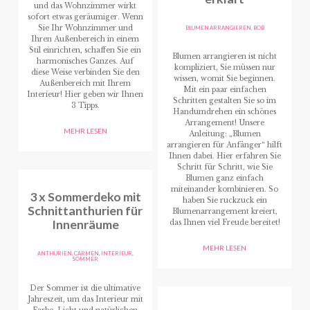
und das Wohnzimmer wirkt
sofort etwas geräumiger. Wenn
Sie Ihr Wohnzimmer und
BLUMEN ARRANGIEREN
,
BOB
Ihren Außenbereich in einem
Stil einrichten, schaffen Sie ein
Blumen arrangieren ist nicht
harmonisches Ganzes. Auf
kompliziert, Sie müssen nur
diese Weise verbinden Sie den
wissen, womit Sie beginnen.
Außenbereich mit Ihrem
Mit ein paar einfachen
Interieur! Hier geben wir Ihnen
Schritten gestalten Sie so im
3 Tipps.
Handumdrehen ein schönes
Arrangement! Unsere
MEHR LESEN
Anleitung: „Blumen
arrangieren für Anfänger“ hilft
Ihnen dabei. Hier erfahren Sie
Schritt für Schritt, wie Sie
Blumen ganz einfach
miteinander kombinieren. So
3 x Sommerdeko mit
haben Sie ruckzuck ein
Schnittanthurien für
Blumenarrangement kreiert,
Innenräume
das Ihnen viel Freude bereitet!
MEHR LESEN
ANTHURIEN
,
CARMEN
,
INTERIEUR
,
SOMMER
Der Sommer ist die ultimative
Jahreszeit, um das Interieur mit