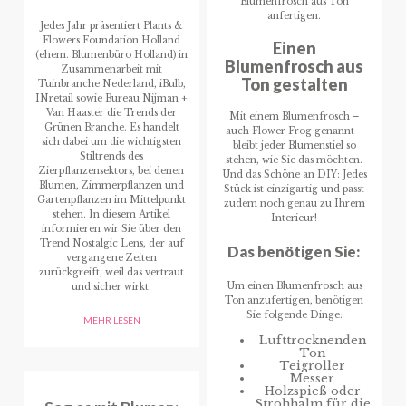
Blumenfrosch aus Ton
anfertigen.
Jedes Jahr präsentiert Plants &
Flowers Foundation Holland
Einen
(ehem. Blumenbüro Holland) in
Blumenfrosch aus
Zusammenarbeit mit
Ton gestalten
Tuinbranche Nederland, iBulb,
INretail sowie Bureau Nijman +
Van Haaster die Trends der
Mit einem Blumenfrosch –
Grünen Branche. Es handelt
auch Flower Frog genannt –
sich dabei um die wichtigsten
bleibt jeder Blumenstiel so
Stiltrends des
stehen, wie Sie das möchten.
Zierpflanzensektors, bei denen
Und das Schöne an DIY: Jedes
Blumen, Zimmerpflanzen und
Stück ist einzigartig und passt
Gartenpflanzen im Mittelpunkt
zudem noch genau zu Ihrem
stehen. In diesem Artikel
Interieur!
informieren wir Sie über den
Trend Nostalgic Lens, der auf
Das benötigen Sie:
vergangene Zeiten
zurückgreift, weil das vertraut
Um einen Blumenfrosch aus
und sicher wirkt.
Ton anzufertigen, benötigen
Sie folgende Dinge:
MEHR LESEN
Lufttrocknenden
Ton
Teigroller
Messer
Holzspieß oder
Strohhalm für die