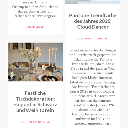
sorgen. Und mit
farbenprächtigen Anthurien ist
das ein Kinderspiel. Ein
Pantone Trendfarbe
farbenfroher Jahresbeginn!
des Jahres 2026:
Cloud Dancer
MEHR LESEN
2026
,
CARMEN
,
TRENDFARBE
Jedes Jahr erwartet die Design-
und Interieurwelt gespannt die
Bekanntgabe der Pantone
Trendfarbe des Jahres. Diese
Farbe ist auf der ganzen Welt
wegweisend für die Trends
bezüglich Mode, Interieur,
Lifestyle und floralem Styling.
Die Pantone Trendfarbe des
Festliche
Jahres 2026 ist Cloud Dancer.
In diesem Artikel informieren
Tischdekoration:
wir Sie, was die Pantone
elegant in Schwarz
Trendfarbe des Jahres 2026
und Weiß tafeln
bedeutet und wie diese
Trendfarbe beim Styling mit
Anthurien im Haus und
FESTLICH
,
TISCHSTYLING
Interieur umgesetzt wird.