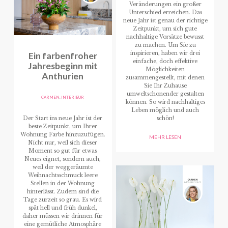
Veränderungen ein großer
Unterschied erreichen. Das
neue Jahr ist genau der richtige
Zeitpunkt, um sich gute
nachhaltige Vorsätze bewusst
zu machen. Um Sie zu
Ein farbenfroher
inspirieren, haben wir drei
einfache, doch effektive
Jahresbeginn mit
Möglichkeiten
Anthurien
zusammengestellt, mit denen
Sie Ihr Zuhause
umweltschonender gestalten
CARMEN
,
INTERIEUR
können. So wird nachhaltiges
Leben möglich und auch
Der Start ins neue Jahr ist der
schön!
beste Zeitpunkt, um Ihrer
Wohnung Farbe hinzuzufügen.
MEHR LESEN
Nicht nur, weil sich dieser
Moment so gut für etwas
Neues eignet, sondern auch,
weil der weggeräumte
Weihnachtsschmuck leere
Stellen in der Wohnung
hinterlässt. Zudem sind die
Tage zurzeit so grau. Es wird
spät hell und früh dunkel,
daher müssen wir drinnen für
eine gemütliche Atmosphäre