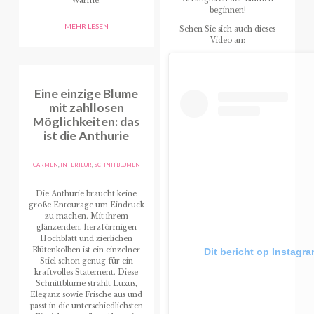
Wärme.
beginnen!
MEHR LESEN
Sehen Sie sich auch dieses
Video an:
Eine einzige Blume
mit zahllosen
Möglichkeiten: das
ist die Anthurie
CARMEN
,
INTERIEUR
,
SCHNITBLUMEN
Die Anthurie braucht keine
große Entourage um Eindruck
zu machen. Mit ihrem
glänzenden, herzförmigen
Hochblatt und zierlichen
Blütenkolben ist ein einzelner
Dit bericht op Instagr
Stiel schon genug für ein
kraftvolles Statement. Diese
Schnittblume strahlt Luxus,
Eleganz sowie Frische aus und
passt in die unterschiedlichsten