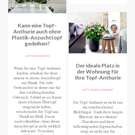
Kann eine Topf-
Anthurie auch ohne
Plastik-Anzuchttopf
gedeihen?
HETTY
,
PFLEGETIPPS
Der ideale Platz in
Wenn Sie eine Topf-Anthurie
der Wohnung für
kaufen, erhalten Sie diese
Ihre Topf-Anthurie
immer in einem Anzuchttopf
aus Plastik. Für viele
Verbraucher ist dieser nur für
HETTY
,
PFLEGE
,
STANDORT
den vorübergehenden
Gebrauch. Sobald sie zu Hause
einen schönen Übertopf
Die Topf-Anthurie ist nicht nur
ausgesucht haben,
ein wunderschöner
verschwindet der Topf aus
Blickfänger. Dank ihrer langen
Plastik im Müll. Das ist
Blütezeit, ihres robusten
nachvollziehbar, denn dieser
Charakters und ihrer
Anzuchttopf ist nicht wirklich
luftreinigenden Eigenschaften
dekorativ. Trotzdem
sorgt sie nicht nur für