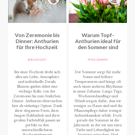
Von Zeremonie bis
Warum Topf-
Dinner: Anthurien
Anthurien ideal für
für Ihre Hochzeit
den Sommer sind
BOB
,
HOCHZEIT
PETER
,
SOMMER
Bei einer Hochzeit dreht sich
Der Sommer sorgt für mehr
alles um Liebe, Atmosphäre
Sonne und höhere
und individuelle Details.
Temperaturen und bringt oft
Blumen spielen dabei eine
auch einen anderen Rhythmus
wichtige Rolle, von der
in unser Zuhause. Lange Tage,
Zeremonie bis zum festlichen
Wochenendausflüge und
Dinner. Anthurien überraschen
Urlaub sorgen dafür, dass wir
hier als vielseitige Option. Dank
weniger zu Hause sind und die
ihrer eleganten Form, ihrer
Pflanzenpflege daher weniger
langen Haltbarkeit und ihrer
Aufmerksamkeit erhält. Doch
großen Farbvielfalt passen sie
gerade der Sommer ist die
perfekt zu den
Jahreszeit, in der wir uns extra
unterschiedlichsten
Farbe und Lebendigkeit im
Hochzeitsthemen!
Interieur wünschen. Und