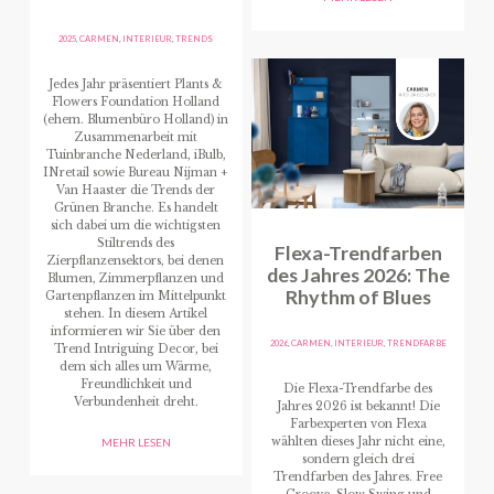
2025
,
CARMEN
,
INTERIEUR
,
TRENDS
Jedes Jahr präsentiert Plants &
Flowers Foundation Holland
(ehem. Blumenbüro Holland) in
Zusammenarbeit mit
Tuinbranche Nederland, iBulb,
INretail sowie Bureau Nijman +
Van Haaster die Trends der
Grünen Branche. Es handelt
sich dabei um die wichtigsten
Stiltrends des
Flexa-Trendfarben
Zierpflanzensektors, bei denen
des Jahres 2026: The
Blumen, Zimmerpflanzen und
Rhythm of Blues
Gartenpflanzen im Mittelpunkt
stehen. In diesem Artikel
informieren wir Sie über den
2026
,
CARMEN
,
INTERIEUR
,
TRENDFARBE
Trend Intriguing Decor, bei
dem sich alles um Wärme,
Freundlichkeit und
Die Flexa-Trendfarbe des
Verbundenheit dreht.
Jahres 2026 ist bekannt! Die
Farbexperten von Flexa
wählten dieses Jahr nicht eine,
MEHR LESEN
sondern gleich drei
Trendfarben des Jahres. Free