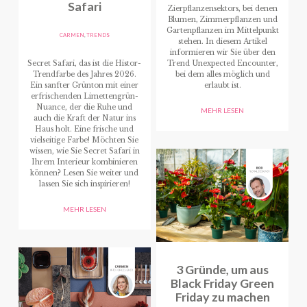
Safari
Zierpflanzensektors, bei denen
Blumen, Zimmerpflanzen und
Gartenpflanzen im Mittelpunkt
CARMEN
,
TRENDS
stehen. In diesem Artikel
informieren wir Sie über den
Secret Safari, das ist die Histor-
Trend Unexpected Encounter,
Trendfarbe des Jahres 2026.
bei dem alles möglich und
Ein sanfter Grünton mit einer
erlaubt ist.
erfrischenden Limettengrün-
Nuance, der die Ruhe und
MEHR LESEN
auch die Kraft der Natur ins
Haus holt. Eine frische und
vielseitige Farbe! Möchten Sie
wissen, wie Sie Secret Safari in
Ihrem Interieur kombinieren
können? Lesen Sie weiter und
lassen Sie sich inspirieren!
MEHR LESEN
3 Gründe, um aus
Black Friday Green
Friday zu machen