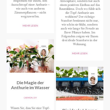
empfehlen wir Ihnen, den
Atmosphäre, sondern hat auch
Anzuchttopf einer Anthurie –
einen positiven Einfluss auf das
wie auch von anderen
Raumklima. Doch wo fühlt sich
Zimmerpflanzen – nicht
die Topf-Anthurie am
wegzuwerfen.
wohlsten? Der richtige
Standort bestimmt nicht nur,
wie schön sie blüht, sondern
MEHR LESEN
auch wie lange Sie Freude an
Ihrer Pflanze haben. Im
Folgenden zeigen wir Ihnen
drei ideale Standorte in der
Wohnung.
MEHR LESEN
Die Magie der
Anthurie im Wasser
CARMEN
,
DIY
Wissen Sie, dass Sie eine Topf-