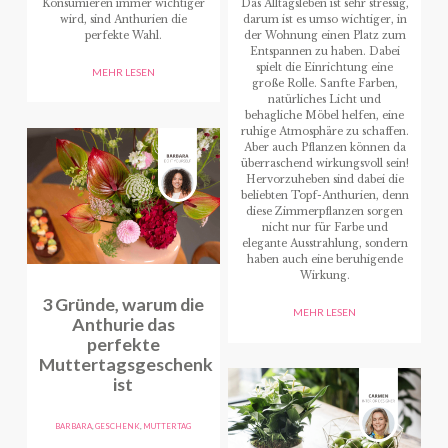
Konsumieren immer wichtiger
Das Alltagsleben ist sehr stressig,
wird, sind Anthurien die
darum ist es umso wichtiger, in
perfekte Wahl.
der Wohnung einen Platz zum
Entspannen zu haben. Dabei
spielt die Einrichtung eine
MEHR LESEN
große Rolle. Sanfte Farben,
natürliches Licht und
behagliche Möbel helfen, eine
ruhige Atmosphäre zu schaffen.
Aber auch Pflanzen können da
überraschend wirkungsvoll sein!
Hervorzuheben sind dabei die
beliebten Topf-Anthurien, denn
diese Zimmerpflanzen sorgen
nicht nur für Farbe und
elegante Ausstrahlung, sondern
haben auch eine beruhigende
Wirkung.
3 Gründe, warum die
MEHR LESEN
Anthurie das
perfekte
Muttertagsgeschenk
ist
BARBARA
,
GESCHENK
,
MUTTERTAG