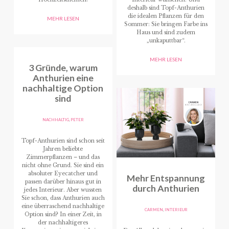
deshalb sind Topf-Anthurien
die idealen Pflanzen für den
MEHR LESEN
Sommer: Sie bringen Farbe ins
Haus und sind zudem
„unkaputtbar“.
MEHR LESEN
3 Gründe, warum
Anthurien eine
nachhaltige Option
sind
NACHHALTIG
,
PETER
Topf-Anthurien sind schon seit
Jahren beliebte
Zimmerpflanzen – und das
nicht ohne Grund. Sie sind ein
absoluter Eyecatcher und
Mehr Entspannung
passen darüber hinaus gut in
durch Anthurien
jedes Interieur. Aber wussten
Sie schon, dass Anthurien auch
eine überraschend nachhaltige
CARMEN
,
INTERIEUR
Option sind? In einer Zeit, in
der nachhaltigeres