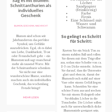
Sag es mit Blumen:
Löcher
Schnittanthurien als
Sandpapier
individuelles
(feinkörnig)
Farbe
Geschenk
Firnis
Eine Schüssel mit
Wasser und
BLUMEN
,
GESCHENK
,
NACHRICHT
Schwamm
So gelingt es Schritt
Blumen sind schon seit
Jahrhunderten das perfekte
für Schritt:
Symbol, um Gefühle
auszudrücken. Egal, ob es dabei
Kneten Sie ein Stück Ton zu
um Liebe, Dankbarkeit, Trost
einem stabilen Ball und rollen
oder Freundschaft geht – ein
Sie diesen mit dem Teigroller
Blumenstrauß sagt manchmal
aus, sodass eine Scheibe von ca.
mehr als tausend Worte. Mit
2-3 cm Dicke entsteht. Achten
der Schnittanthurie schenken
Sie darauf, dass die Unterseite
Sie nicht nur eine
glatt und eben ist, damit der
wunderschöne Blume, sondern
Blumenfrosch stabil auf einer
machen auch ein individuelles
Vase oder einem Gefäß liegen
Geschenk, das wochenlang
kann. Schneiden Sie eine
Freude bringt!
schöne Form aus und stechen
Sie mit einem Holzspieß oder
MEHR LESEN
Strohhalm Löcher in die
Tonscheibe. Die Löcher sollen
auch für unterschiedlich dicke
Blumenstiele geeignet sein.