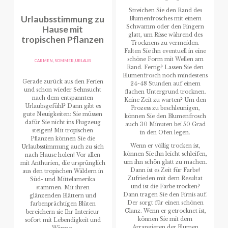
Streichen Sie den Rand des
Urlaubsstimmung zu
Blumenfrosches mit einem
Hause mit
Schwamm oder den Fingern
glatt, um Risse während des
tropischen Pflanzen
Trocknens zu vermeiden.
Falten Sie ihn eventuell in eine
schöne Form mit Wellen am
CARMEN
,
SOMMER
,
URLAUB
Rand. Fertig? Lassen Sie den
Blumenfrosch noch mindestens
Gerade zurück aus den Ferien
24-48 Stunden auf einem
und schon wieder Sehnsucht
flachen Untergrund trocknen.
nach dem entspannten
Keine Zeit zu warten? Um den
Urlaubsgefühl? Dann gibt es
Prozess zu beschleunigen,
gute Neuigkeiten: Sie müssen
können Sie den Blumenfrosch
dafür Sie nicht ins Flugzeug
auch 30 Minuten bei 50 Grad
steigen! Mit tropischen
in den Ofen legen.
Pflanzen können Sie die
Wenn er völlig trocken ist,
Urlaubsstimmung auch zu sich
können Sie ihn leicht schleifen,
nach Hause holen! Vor allen
um ihn schön glatt zu machen.
mit Anthurien, die ursprünglich
Dann ist es Zeit für Farbe!
aus den tropischen Wäldern in
Zufrieden mit dem Resultat
Süd- und Mittelamerika
und ist die Farbe trocken?
stammen. Mit ihren
Dann tragen Sie den Firnis auf.
glänzenden Blättern und
Der sorgt für einen schönen
farbenprächtigen Blüten
Glanz. Wenn er getrocknet ist,
bereichern sie Ihr Interieur
können Sie mit dem
sofort mit Lebendigkeit und
Arrangieren der Blumen