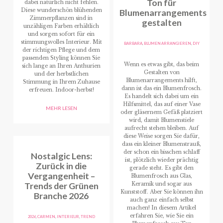
Ton für
dabei natürlich nicht fehlen.
Diese wunderschön blühenden
Blumenarrangements
Zimmerpflanzen sind in
gestalten
unzähligen Farben erhältlich
und sorgen sofort für ein
stimmungsvolles Interieur. Mit
BARBARA
,
BLUMEN ARRANGIEREN
,
DIY
der richtigen Pflege und dem
passenden Styling können Sie
Wenn es etwas gibt, das beim
sich lange an Ihren Anthurien
Gestalten von
und der herbstlichen
Blumenarrangements hilft,
Stimmung in Ihrem Zuhause
dann ist das ein Blumenfrosch.
erfreuen. Indoor-herbst!
Es handelt sich dabei um ein
Hilfsmittel, das auf einer Vase
MEHR LESEN
oder gläsernem Gefäß platziert
wird, damit Blumenstiele
aufrecht stehen bleiben. Auf
diese Weise sorgen Sie dafür,
dass ein kleiner Blumenstrauß,
der schon ein bisschen schlaff
Nostalgic Lens:
ist, plötzlich wieder prächtig
Zurück in die
gerade steht. Es gibt den
Vergangenheit –
Blumenfrosch aus Glas,
Trends der Grünen
Keramik und sogar aus
Kunststoff. Aber Sie können ihn
Branche 2026
auch ganz einfach selbst
machen! In diesem Artikel
erfahren Sie, wie Sie ein
2026
,
CARMEN
,
INTERIEUR
,
TREND