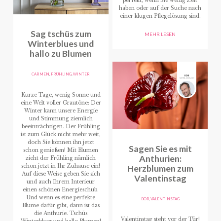
perfekt, wenn Sie wenig Zeit
haben oder auf der Suche nach
einer klugen Pflegelösung sind.
Sag tschüs zum
MEHR LESEN
Winterblues und
hallo zu Blumen
CARMEN
,
FRÜHLING
,
WINTER
Kurze Tage, wenig Sonne und
eine Welt voller Grautöne: Der
Winter kann unsere Energie
und Stimmung ziemlich
beeinträchtigen. Der Frühling
ist zum Glück nicht mehr weit,
doch Sie können ihn jetzt
Sagen Sie es mit
schon genießen! Mit Blumen
Anthurien:
zieht der Frühling nämlich
schon jetzt in Ihr Zuhause ein!
Herzblumen zum
Auf diese Weise geben Sie sich
Valentinstag
und auch Ihrem Interieur
einen schönen Energieschub.
Und wenn es eine perfekte
BOB
,
VALENTINSTAG
Blume dafür gibt, dann ist das
die Anthurie. Tschüs
Valentinstag steht vor der Tür!