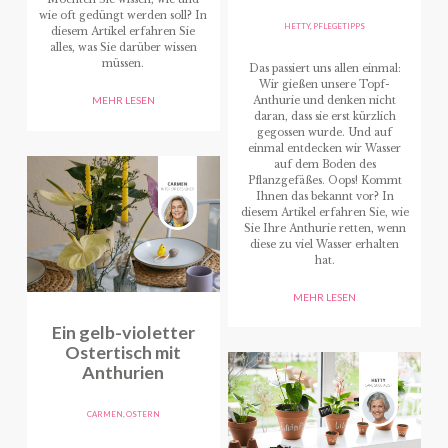
wie oft gedüngt werden soll? In
HETTY
,
PFLEGETIPPS
diesem Artikel erfahren Sie
alles, was Sie darüber wissen
müssen.
Das passiert uns allen einmal:
Wir gießen unsere Topf-
Anthurie und denken nicht
MEHR LESEN
daran, dass sie erst kürzlich
gegossen wurde. Und auf
einmal entdecken wir Wasser
auf dem Boden des
Pflanzgefäßes. Oops! Kommt
Ihnen das bekannt vor? In
diesem Artikel erfahren Sie, wie
Sie Ihre Anthurie retten, wenn
diese zu viel Wasser erhalten
hat.
MEHR LESEN
Ein gelb-violetter
Ostertisch mit
Anthurien
CARMEN
,
OSTERN