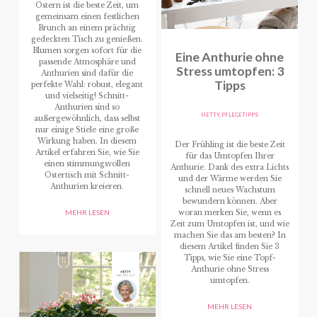
Ostern ist die beste Zeit, um
gemeinsam einen festlichen
Brunch an einem prächtig
gedeckten Tisch zu genießen.
Blumen sorgen sofort für die
Eine Anthurie ohne
passende Atmosphäre und
Stress umtopfen: 3
Anthurien sind dafür die
Tipps
perfekte Wahl: robust, elegant
und vielseitig! Schnitt-
Anthurien sind so
HETTY
,
PFLEGETIPPS
außergewöhnlich, dass selbst
nur einige Stiele eine große
Wirkung haben. In diesem
Der Frühling ist die beste Zeit
Artikel erfahren Sie, wie Sie
für das Umtopfen Ihrer
einen stimmungsvollen
Anthurie. Dank des extra Lichts
Ostertisch mit Schnitt-
und der Wärme werden Sie
Anthurien kreieren.
schnell neues Wachstum
bewundern können. Aber
woran merken Sie, wenn es
MEHR LESEN
Zeit zum Umtopfen ist, und wie
machen Sie das am besten? In
diesem Artikel finden Sie 3
Tipps, wie Sie eine Topf-
Anthurie ohne Stress
umtopfen.
MEHR LESEN