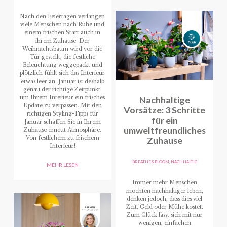
Nach den Feiertagen verlangen
viele Menschen nach Ruhe und
einem frischen Start auch in
ihrem Zuhause. Der
Weihnachtsbaum wird vor die
Tür gestellt, die festliche
Beleuchtung weggepackt und
plötzlich fühlt sich das Interieur
etwas leer an. Januar ist deshalb
genau der richtige Zeitpunkt,
um Ihrem Interieur ein frisches
Nachhaltige
Update zu verpassen. Mit den
Vorsätze: 3 Schritte
richtigen Styling-Tipps für
für ein
Januar schaffen Sie in Ihrem
umweltfreundliches
Zuhause erneut Atmosphäre.
Von festlichem zu frischem
Zuhause
Interieur!
BREATHE & BLOOM
,
NACHHALTIG
MEHR LESEN
Immer mehr Menschen
möchten nachhaltiger leben,
denken jedoch, dass dies viel
Zeit, Geld oder Mühe kostet.
Zum Glück lässt sich mit nur
wenigen, einfachen