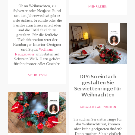
Ob an Weihnachten, zu
MEHR LESEN
Sylvester oder Neujahr: Rund
um den Jahreswechsel gibt es
viele Anlässe, Freunde oder die
Familie zum Essen einzuladen
und die Tafel festlich zu
gestalten.
Für die festliche
Tischdekoration setzt der
Hamburger Interior-Designer
und Stylist
Wolfram
Neugebauer
am liebsten auf
Schwarz-Weiß.
Dazu gehört
für ihn immer edles Geschirr.
DIY: So einfach
MEHR LESEN
gestalten Sie
Serviettenringe für
Weihnachten
BARBARA
,
DIY
,
WEIHNACHTEN
Sie suchen Serviettenringe für
das Weihnachtsfest, können
aber keine geeigneten finden?
Dann machen Sie sie einfach