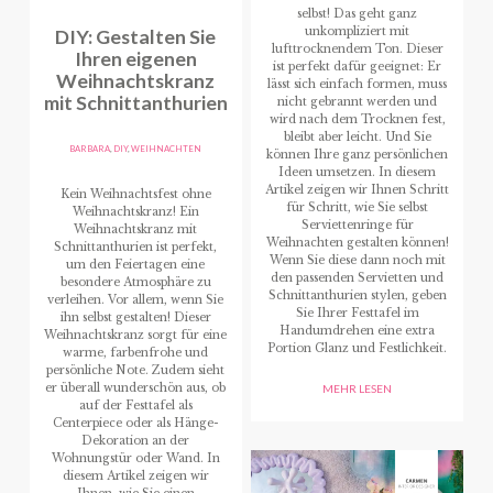
selbst! Das geht ganz
DIY: Gestalten Sie
unkompliziert mit
lufttrocknendem Ton. Dieser
Ihren eigenen
ist perfekt dafür geeignet: Er
Weihnachtskranz
lässt sich einfach formen, muss
mit Schnittanthurien
nicht gebrannt werden und
wird nach dem Trocknen fest,
bleibt aber leicht. Und Sie
BARBARA
,
DIY
,
WEIHNACHTEN
können Ihre ganz persönlichen
Ideen umsetzen. In diesem
Artikel zeigen wir Ihnen Schritt
Kein Weihnachtsfest ohne
für Schritt, wie Sie selbst
Weihnachtskranz! Ein
Serviettenringe für
Weihnachtskranz mit
Weihnachten gestalten können!
Schnittanthurien ist perfekt,
Wenn Sie diese dann noch mit
um den Feiertagen eine
den passenden Servietten und
besondere Atmosphäre zu
Schnittanthurien stylen, geben
verleihen. Vor allem, wenn Sie
Sie Ihrer Festtafel im
ihn selbst gestalten! Dieser
Handumdrehen eine extra
Weihnachtskranz sorgt für eine
Portion Glanz und Festlichkeit.
warme, farbenfrohe und
persönliche Note. Zudem sieht
er überall wunderschön aus, ob
MEHR LESEN
auf der Festtafel als
Centerpiece oder als Hänge-
Dekoration an der
Wohnungstür oder Wand. In
diesem Artikel zeigen wir