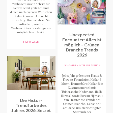
Ihnen, wie Sie einen
Weihnachtskranz Schritt für
Schritt selbst gestalten und
diesen nach eigenen Wünschen
stylen können. Und nicht
unwichtig: Hier erfahren Sie
außerdem, wie Ihr
Weihnachtskranz so lange wie
möglich frisch bleibt.
Unexpected
Encounter: Alles ist
MEHR LESEN
möglich – Grünen
Branche Trends
2026
2026
,
CARMEN
,
INTERIEUR
,
TRENDS
Jedes Jahr präsentiert Plants &
Flowers Foundation Holland
(ehem. Blumenbüro Holland) in
Zusammenarbeit mit
Tuinbranche Nederland, iBulb,
INretail sowie Bureau Nijman +
Die Histor-
Van Haaster die Trends der
Trendfarbe des
Grünen Branche. Es handelt
sich dabei um die wichtigsten
Jahres 2026: Secret
Stiltrends des