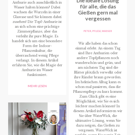
Die ideale Lösung
Anthurie auch ausschließlich in
für alle, die das
Wasser halten können? Dabei
Gießen gern mal
wachsen die Wurzeln in einer
Glasvase und Sie können dabei
vergessen
zusehen! Die Topf-Anthurie ist
an sich schon eine prächtige
PETER
,
PFLEGE
,
WASSER
Zimmerpflanze, aber das
verleiht ihr pure Magie. Es
handelt sich um eine besondere
Wir alle haben das schon
Form der Indoor-
einmal erlebt: An einem Tag
Pflanzenkultur, die
sind Ihre Anthurien oder
überraschend wenig Pflege
andere Topfpflanzen noch
verlangt. In diesem Artikel
wunderschön und grün, und
erfahren Sie, wie die Magie der
am nächsten Tag sind die
Anthurie im Wasser
Blätter plötzlich verwelkt oder
funktioniert.
ihre Ränder braun geworden.
Im hektischen Alltag kann es
MEHR LESEN
schon mal passieren, dass die
Pflanzenpflege zu kurz kommt.
Zum Glück gibt es eine
Möglichkeit, wie Sie es sich
leichter machen können! In
diesem Artikel informieren wir
Sie über WaterWick, die
ultimative Lösung, wenn Sie
dazu neigen, das Gießen zu
vergessen. WaterWick ist