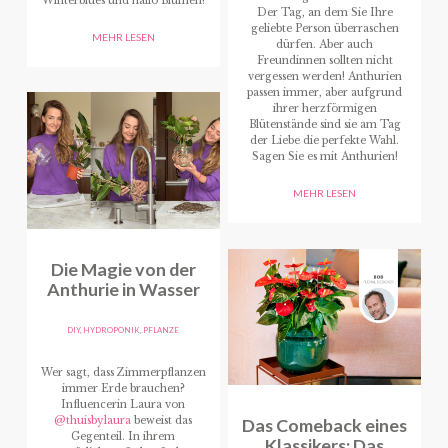
Winterblues und hallo Blumen!
Der Tag, an dem Sie Ihre
geliebte Person überraschen
MEHR LESEN
dürfen. Aber auch
Freundinnen sollten nicht
vergessen werden! Anthurien
passen immer, aber aufgrund
ihrer herzförmigen
Blütenstände sind sie am Tag
der Liebe die perfekte Wahl.
Sagen Sie es mit Anthurien!
MEHR LESEN
Die Magie von der
Anthurie in Wasser
DIY
,
HYDROPONIK
,
PFLANZE
Wer sagt, dass Zimmerpflanzen
immer Erde brauchen?
Influencerin Laura von
@thuisbylaura
beweist das
Das Comeback eines
Gegenteil. In ihrem
Klassikers: Das