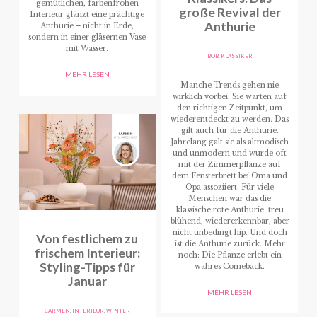
gemütlichen, farbenfrohen
große Revival der
Interieur glänzt eine prächtige
Anthurie
Anthurie – nicht in Erde,
sondern in einer gläsernen Vase
mit Wasser.
BOB
,
KLASSIKER
MEHR LESEN
Manche Trends gehen nie
wirklich vorbei. Sie warten auf
den richtigen Zeitpunkt, um
wiederentdeckt zu werden. Das
gilt auch für die Anthurie.
Jahrelang galt sie als altmodisch
und unmodern und wurde oft
mit der Zimmerpflanze auf
dem Fensterbrett bei Oma und
Opa assoziiert. Für viele
Menschen war das die
klassische rote Anthurie: treu
blühend, wiedererkennbar, aber
nicht unbedingt hip. Und doch
Von festlichem zu
ist die Anthurie zurück. Mehr
frischem Interieur:
noch: Die Pflanze erlebt ein
Styling-Tipps für
wahres Comeback.
Januar
MEHR LESEN
CARMEN
,
INTERIEUR
,
WINTER