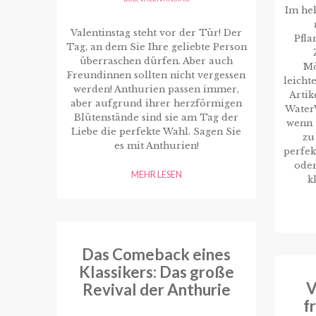
Im hek
Valentinstag steht vor der Tür! Der
Pfla
Tag, an dem Sie Ihre geliebte Person
überraschen dürfen. Aber auch
Mö
Freundinnen sollten nicht vergessen
leicht
werden! Anthurien passen immer,
Artik
aber aufgrund ihrer herzförmigen
WaterW
Blütenstände sind sie am Tag der
wenn 
Liebe die perfekte Wahl. Sagen Sie
zu
es mit Anthurien!
perfek
oder
MEHR LESEN
k
Das Comeback eines
Klassikers: Das große
V
Revival der Anthurie
f