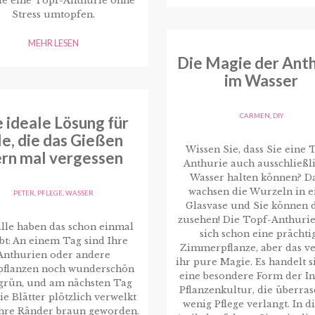
ie eine Topf-Anthurie ohne
Stress umtopfen.
MEHR LESEN
Die Magie der Anth
im Wasser
CARMEN
,
DIY
 ideale Lösung für
le, die das Gießen
Wissen Sie, dass Sie eine 
rn mal vergessen
Anthurie auch ausschließli
Wasser halten können? D
wachsen die Wurzeln in e
PETER
,
PFLEGE
,
WASSER
Glasvase und Sie können 
zusehen! Die Topf-Anthurie 
lle haben das schon einmal
sich schon eine prächti
bt: An einem Tag sind Ihre
Zimmerpflanze, aber das ve
Anthurien oder andere
ihr pure Magie. Es handelt 
pflanzen noch wunderschön
eine besondere Form der I
grün, und am nächsten Tag
Pflanzenkultur, die überra
ie Blätter plötzlich verwelkt
wenig Pflege verlangt. In 
ihre Ränder braun geworden.