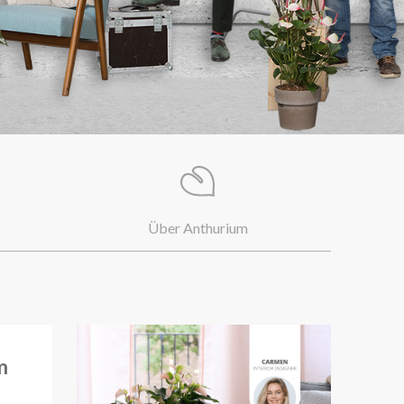
Über Anthurium
m