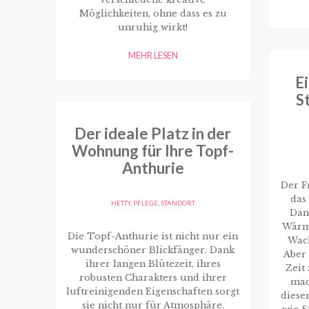
Möglichkeiten, ohne dass es zu
unruhig wirkt!
MEHR LESEN
E
S
Der ideale Platz in der
Wohnung für Ihre Topf-
Anthurie
Der Fr
das
HETTY
,
PFLEGE
,
STANDORT
Dan
Wärme
Die Topf-Anthurie ist nicht nur ein
Wac
wunderschöner Blickfänger. Dank
Aber
ihrer langen Blütezeit, ihres
Zeit
robusten Charakters und ihrer
mac
luftreinigenden Eigenschaften sorgt
diese
sie nicht nur für Atmosphäre,