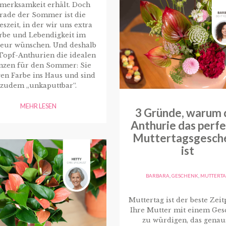
merksamkeit erhält. Doch
rade der Sommer ist die
eszeit, in der wir uns extra
rbe und Lebendigkeit im
ieur wünschen. Und deshalb
Topf-Anthurien die idealen
anzen für den Sommer: Sie
en Farbe ins Haus und sind
zudem „unkaputtbar“.
MEHR LESEN
3 Gründe, warum 
Anthurie das perf
Muttertagsgesch
ist
BARBARA
,
GESCHENK
,
MUTTERT
Muttertag ist der beste Zeit
Ihre Mutter mit einem Ges
zu würdigen, das genau