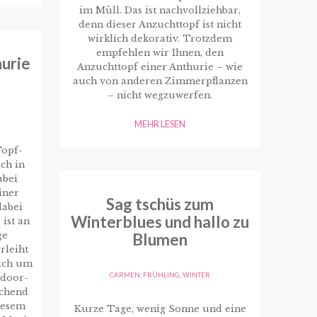
im Müll. Das ist nachvollziehbar,
denn dieser Anzuchttopf ist nicht
wirklich dekorativ. Trotzdem
empfehlen wir Ihnen, den
urie
Anzuchttopf einer Anthurie – wie
auch von anderen Zimmerpflanzen
– nicht wegzuwerfen.
MEHR LESEN
Topf-
ch in
abei
iner
Sag tschüs zum
dabei
Winterblues und hallo zu
ist an
ge
Blumen
rleiht
sich um
CARMEN
,
FRÜHLING
,
WINTER
ndoor-
schend
diesem
Kurze Tage, wenig Sonne und eine