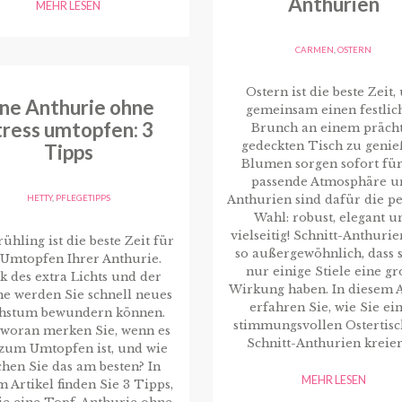
Anthurien
MEHR LESEN
CARMEN
,
OSTERN
Ostern ist die beste Zeit
ine Anthurie ohne
gemeinsam einen festlic
tress umtopfen: 3
Brunch an einem präch
gedeckten Tisch zu genie
Tipps
Blumen sorgen sofort für
passende Atmosphäre u
HETTY
,
PFLEGETIPPS
Anthurien sind dafür die pe
Wahl: robust, elegant u
vielseitig! Schnitt-Anthurie
ühling ist die beste Zeit für
so außergewöhnlich, dass s
 Umtopfen Ihrer Anthurie.
nur einige Stiele eine g
k des extra Lichts und der
Wirkung haben. In diesem A
 werden Sie schnell neues
erfahren Sie, wie Sie ei
hstum bewundern können.
stimmungsvollen Ostertisc
 woran merken Sie, wenn es
Schnitt-Anthurien kreier
 zum Umtopfen ist, und wie
hen Sie das am besten? In
MEHR LESEN
m Artikel finden Sie 3 Tipps,