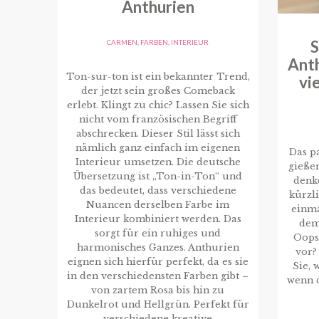
Anthurien
S
CARMEN
,
FARBEN
,
INTERIEUR
Anth
Ton-sur-ton ist ein bekannter Trend,
vi
der jetzt sein großes Comeback
erlebt. Klingt zu chic? Lassen Sie sich
nicht vom französischen Begriff
abschrecken. Dieser Stil lässt sich
nämlich ganz einfach im eigenen
Das pa
Interieur umsetzen. Die deutsche
gieße
Übersetzung ist „Ton-in-Ton“ und
denke
das bedeutet, dass verschiedene
kürzl
Nuancen derselben Farbe im
einma
Interieur kombiniert werden. Das
dem
sorgt für ein ruhiges und
Oops
harmonisches Ganzes. Anthurien
vor?
eignen sich hierfür perfekt, da es sie
Sie, 
in den verschiedensten Farben gibt –
wenn d
von zartem Rosa bis hin zu
Dunkelrot und Hellgrün. Perfekt für
verschiedene kreative