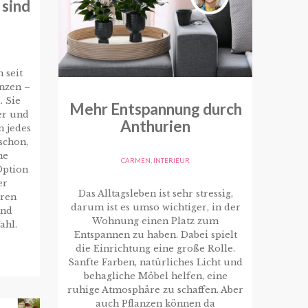
 sind
 seit
nzen –
. Sie
Mehr Entspannung durch
er und
Anthurien
n jedes
schon,
ne
CARMEN
,
INTERIEUR
Option
er
Das Alltagsleben ist sehr stressig,
eren
darum ist es umso wichtiger, in der
ind
Wohnung einen Platz zum
ahl.
Entspannen zu haben. Dabei spielt
die Einrichtung eine große Rolle.
Sanfte Farben, natürliches Licht und
behagliche Möbel helfen, eine
ruhige Atmosphäre zu schaffen. Aber
auch Pflanzen können da