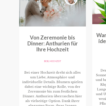
War
Von Zeremonie bis
id
Dinner: Anthurien für
Ihre Hochzeit
BOB
,
HOCHZEIT
De
Bei einer Hochzeit dreht sich alles
Sonne
um Liebe, Atmosphäre und
und br
individuelle Details. Blumen spielen
Rhy
dabei eine wichtige Rolle, von der
Lang
Zeremonie bis zum festlichen
und U
Dinner. Anthurien überraschen hier
weni
als vielseitige Option. Dank ihrer
Pfl
eleganten Form, ihrer langen