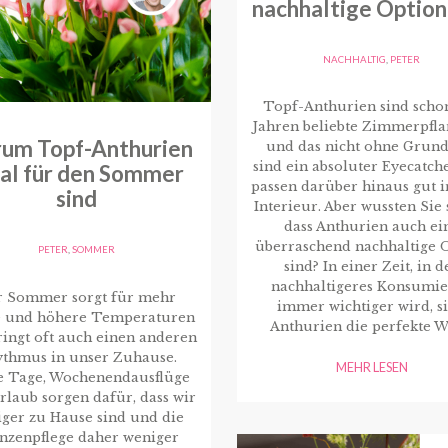
nachhaltige Option
NACHHALTIG
,
PETER
Topf-Anthurien sind schon
Jahren beliebte Zimmerpfla
um Topf-Anthurien
und das nicht ohne Grund
sind ein absoluter Eyecatch
eal für den Sommer
passen darüber hinaus gut i
sind
Interieur. Aber wussten Sie 
dass Anthurien auch ei
überraschend nachhaltige 
PETER
,
SOMMER
sind? In einer Zeit, in d
nachhaltigeres Konsumi
r Sommer sorgt für mehr
immer wichtiger wird, s
 und höhere Temperaturen
Anthurien die perfekte W
ingt oft auch einen anderen
thmus in unser Zuhause.
MEHR LESEN
e Tage, Wochenendausflüge
rlaub sorgen dafür, dass wir
ger zu Hause sind und die
anzenpflege daher weniger