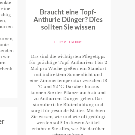
henkte
 eine
Braucht eine Topf-
ichtig
Anthurie Dünger? Dies
en,
sollten Sie wissen
hurien.
lumen,
HETTY
,
PFLEGETIPPS
gante
henden
Das sind die wichtigsten Pflegetipps
n wir
für prächtige Topf-Anthurien: 1 bis 2
rum
Mal pro Woche gießen, ein Standort
schenk
mit indirektem Sonnenlicht und
eine Zimmertemperatur zwischen 18
°C und 22 °C. Darüber hinaus
können Sie der Pflanze auch ab und
zu Anthurien-Dünger geben. Das
stimuliert die Blütenbildung und
sorgt für gesunde Blätter. Möchten
Sie wissen, wie und wie oft gedüngt
er
werden soll? In diesem Artikel
erfahren Sie alles, was Sie darüber
wissen müssen.