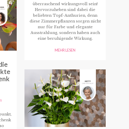
überraschend wirkungsvoll sein!
Hervorzuheben sind dabei die
beliebten Topf-Anthurien, denn
diese Zimmerpflanzen sorgen nicht
nur für Farbe und elegante
Ausstrahlung, sondern haben auch
eine beruhigende Wirkung.
MEHR LESEN
die
ekte
enk
AG
punkt,
chenk
so