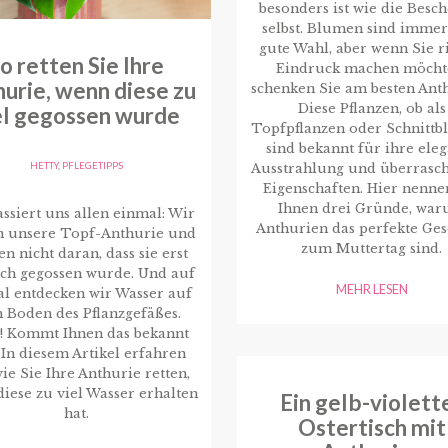
besonders ist wie die Besc
selbst. Blumen sind immer
gute Wahl, aber wenn Sie r
o retten Sie Ihre
Eindruck machen möcht
urie, wenn diese zu
schenken Sie am besten Ant
Diese Pflanzen, ob als
el gegossen wurde
Topfpflanzen oder Schnittb
sind bekannt für ihre ele
HETTY
,
PFLEGETIPPS
Ausstrahlung und überrasc
Eigenschaften. Hier nenne
Ihnen drei Gründe, wa
ssiert uns allen einmal: Wir
Anthurien das perfekte Ge
n unsere Topf-Anthurie und
zum Muttertag sind.
n nicht daran, dass sie erst
ich gegossen wurde. Und auf
MEHR LESEN
l entdecken wir Wasser auf
 Boden des Pflanzgefäßes.
! Kommt Ihnen das bekannt
 In diesem Artikel erfahren
wie Sie Ihre Anthurie retten,
iese zu viel Wasser erhalten
Ein gelb-violett
hat.
Ostertisch mit