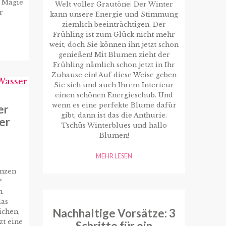
e Magie
Welt voller Grautöne: Der Winter
r
kann unsere Energie und Stimmung
ziemlich beeinträchtigen. Der
Frühling ist zum Glück nicht mehr
weit, doch Sie können ihn jetzt schon
genießen! Mit Blumen zieht der
Frühling nämlich schon jetzt in Ihr
Zuhause ein! Auf diese Weise geben
Sie sich und auch Ihrem Interieur
einen schönen Energieschub. Und
wenn es eine perfekte Blume dafür
er
gibt, dann ist das die Anthurie.
er
Tschüs Winterblues und hallo
Blumen!
MEHR LESEN
anzen
?
n
das
Nachhaltige Vorsätze: 3
ichen,
zt eine
Schritte für ein