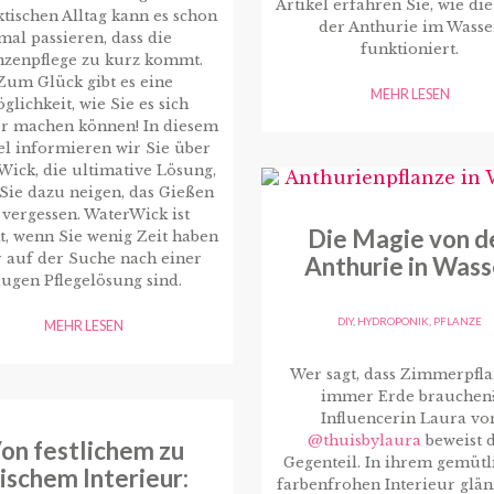
Artikel erfahren Sie, wie di
tischen Alltag kann es schon
der Anthurie im Wasse
mal passieren, dass die
funktioniert.
nzenpflege zu kurz kommt.
Zum Glück gibt es eine
MEHR LESEN
glichkeit, wie Sie es sich
er machen können! In diesem
el informieren wir Sie über
ick, die ultimative Lösung,
Sie dazu neigen, das Gießen
 vergessen. WaterWick ist
Die Magie von d
t, wenn Sie wenig Zeit haben
 auf der Suche nach einer
Anthurie in Wass
lugen Pflegelösung sind.
DIY
,
HYDROPONIK
,
PFLANZE
MEHR LESEN
Wer sagt, dass Zimmerpfl
immer Erde brauchen
Influencerin Laura vo
@thuisbylaura
beweist 
on festlichem zu
Gegenteil. In ihrem gemütl
rischem Interieur:
farbenfrohen Interieur glän