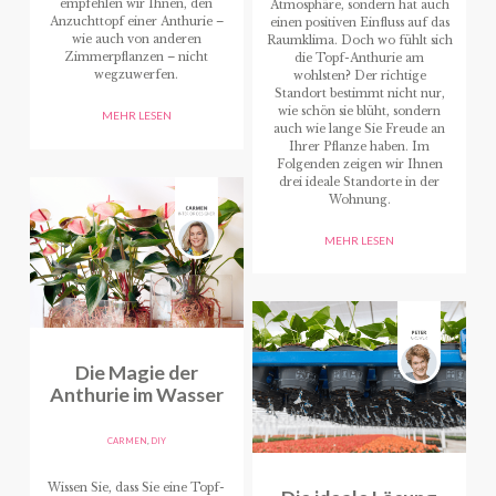
empfehlen wir Ihnen, den
Atmosphäre, sondern hat auch
Anzuchttopf einer Anthurie –
einen positiven Einfluss auf das
wie auch von anderen
Raumklima. Doch wo fühlt sich
Zimmerpflanzen – nicht
die Topf-Anthurie am
wegzuwerfen.
wohlsten? Der richtige
Standort bestimmt nicht nur,
wie schön sie blüht, sondern
MEHR LESEN
auch wie lange Sie Freude an
Ihrer Pflanze haben. Im
Folgenden zeigen wir Ihnen
drei ideale Standorte in der
Wohnung.
MEHR LESEN
Die Magie der
Anthurie im Wasser
CARMEN
,
DIY
Wissen Sie, dass Sie eine Topf-