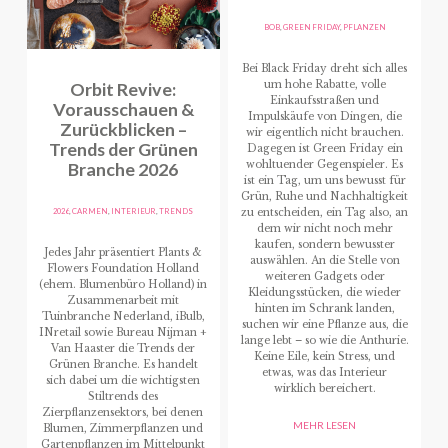
BOB
,
GREEN FRIDAY
,
PFLANZEN
Bei Black Friday dreht sich alles
Orbit Revive:
um hohe Rabatte, volle
Einkaufsstraßen und
Vorausschauen &
Impulskäufe von Dingen, die
Zurückblicken –
wir eigentlich nicht brauchen.
Trends der Grünen
Dagegen ist Green Friday ein
Branche 2026
wohltuender Gegenspieler. Es
ist ein Tag, um uns bewusst für
Grün, Ruhe und Nachhaltigkeit
2026
,
CARMEN
,
INTERIEUR
,
TRENDS
zu entscheiden, ein Tag also, an
dem wir nicht noch mehr
kaufen, sondern bewusster
Jedes Jahr präsentiert Plants &
auswählen. An die Stelle von
Flowers Foundation Holland
weiteren Gadgets oder
(ehem. Blumenbüro Holland) in
Kleidungsstücken, die wieder
Zusammenarbeit mit
hinten im Schrank landen,
Tuinbranche Nederland, iBulb,
suchen wir eine Pflanze aus, die
INretail sowie Bureau Nijman +
lange lebt – so wie die Anthurie.
Van Haaster die Trends der
Keine Eile, kein Stress, und
Grünen Branche. Es handelt
etwas, was das Interieur
sich dabei um die wichtigsten
wirklich bereichert.
Stiltrends des
Zierpflanzensektors, bei denen
MEHR LESEN
Blumen, Zimmerpflanzen und
Gartenpflanzen im Mittelpunkt