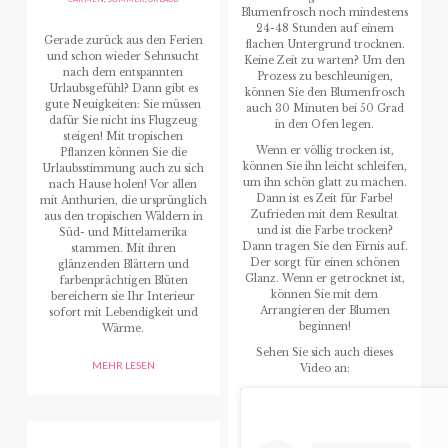
Blumenfrosch noch mindestens
24-48 Stunden auf einem
Gerade zurück aus den Ferien
flachen Untergrund trocknen.
und schon wieder Sehnsucht
Keine Zeit zu warten? Um den
nach dem entspannten
Prozess zu beschleunigen,
Urlaubsgefühl? Dann gibt es
können Sie den Blumenfrosch
gute Neuigkeiten: Sie müssen
auch 30 Minuten bei 50 Grad
dafür Sie nicht ins Flugzeug
in den Ofen legen.
steigen! Mit tropischen
Wenn er völlig trocken ist,
Pflanzen können Sie die
können Sie ihn leicht schleifen,
Urlaubsstimmung auch zu sich
um ihn schön glatt zu machen.
nach Hause holen! Vor allen
Dann ist es Zeit für Farbe!
mit Anthurien, die ursprünglich
Zufrieden mit dem Resultat
aus den tropischen Wäldern in
und ist die Farbe trocken?
Süd- und Mittelamerika
Dann tragen Sie den Firnis auf.
stammen. Mit ihren
Der sorgt für einen schönen
glänzenden Blättern und
Glanz. Wenn er getrocknet ist,
farbenprächtigen Blüten
können Sie mit dem
bereichern sie Ihr Interieur
Arrangieren der Blumen
sofort mit Lebendigkeit und
beginnen!
Wärme.
Sehen Sie sich auch dieses
MEHR LESEN
Video an: