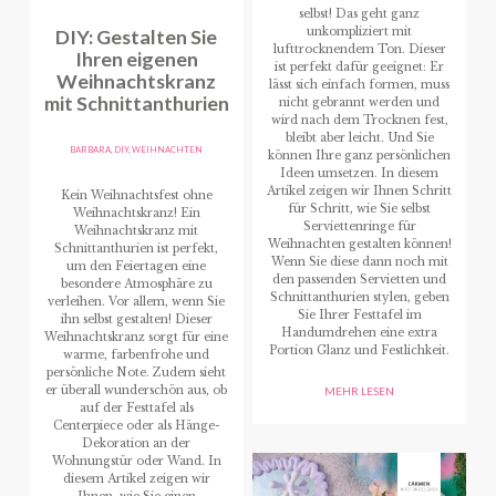
selbst! Das geht ganz
DIY: Gestalten Sie
unkompliziert mit
lufttrocknendem Ton. Dieser
Ihren eigenen
ist perfekt dafür geeignet: Er
Weihnachtskranz
lässt sich einfach formen, muss
mit Schnittanthurien
nicht gebrannt werden und
wird nach dem Trocknen fest,
bleibt aber leicht. Und Sie
BARBARA
,
DIY
,
WEIHNACHTEN
können Ihre ganz persönlichen
Ideen umsetzen. In diesem
Artikel zeigen wir Ihnen Schritt
Kein Weihnachtsfest ohne
für Schritt, wie Sie selbst
Weihnachtskranz! Ein
Serviettenringe für
Weihnachtskranz mit
Weihnachten gestalten können!
Schnittanthurien ist perfekt,
Wenn Sie diese dann noch mit
um den Feiertagen eine
den passenden Servietten und
besondere Atmosphäre zu
Schnittanthurien stylen, geben
verleihen. Vor allem, wenn Sie
Sie Ihrer Festtafel im
ihn selbst gestalten! Dieser
Handumdrehen eine extra
Weihnachtskranz sorgt für eine
Portion Glanz und Festlichkeit.
warme, farbenfrohe und
persönliche Note. Zudem sieht
er überall wunderschön aus, ob
MEHR LESEN
auf der Festtafel als
Centerpiece oder als Hänge-
Dekoration an der
Wohnungstür oder Wand. In
diesem Artikel zeigen wir