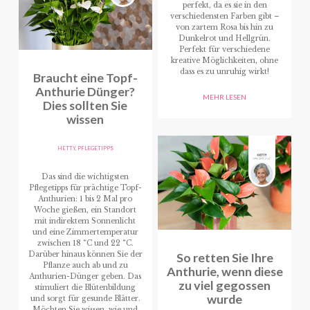
perfekt, da es sie in den
verschiedensten Farben gibt –
von zartem Rosa bis hin zu
Dunkelrot und Hellgrün.
Perfekt für verschiedene
kreative Möglichkeiten, ohne
dass es zu unruhig wirkt!
Braucht eine Topf-
Anthurie Dünger?
MEHR LESEN
Dies sollten Sie
wissen
HETTY
,
PFLEGETIPPS
Das sind die wichtigsten
Pflegetipps für prächtige Topf-
Anthurien: 1 bis 2 Mal pro
Woche gießen, ein Standort
mit indirektem Sonnenlicht
und eine Zimmertemperatur
zwischen 18 °C und 22 °C.
Darüber hinaus können Sie der
So retten Sie Ihre
Pflanze auch ab und zu
Anthurie, wenn diese
Anthurien-Dünger geben. Das
zu viel gegossen
stimuliert die Blütenbildung
wurde
und sorgt für gesunde Blätter.
Möchten Sie wissen, wie und