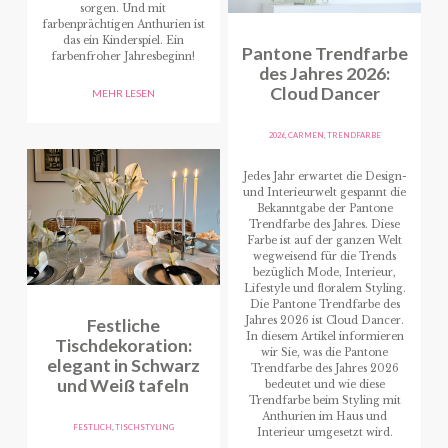
sorgen. Und mit
farbenprächtigen Anthurien ist
das ein Kinderspiel. Ein
Pantone Trendfarbe
farbenfroher Jahresbeginn!
des Jahres 2026:
Cloud Dancer
MEHR LESEN
2026
,
CARMEN
,
TRENDFARBE
Jedes Jahr erwartet die Design-
und Interieurwelt gespannt die
Bekanntgabe der Pantone
Trendfarbe des Jahres. Diese
Farbe ist auf der ganzen Welt
wegweisend für die Trends
bezüglich Mode, Interieur,
Lifestyle und floralem Styling.
Die Pantone Trendfarbe des
Festliche
Jahres 2026 ist Cloud Dancer.
In diesem Artikel informieren
Tischdekoration:
wir Sie, was die Pantone
elegant in Schwarz
Trendfarbe des Jahres 2026
und Weiß tafeln
bedeutet und wie diese
Trendfarbe beim Styling mit
Anthurien im Haus und
FESTLICH
,
TISCHSTYLING
Interieur umgesetzt wird.