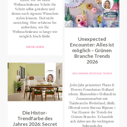
Ihnen, wie Sie einen
Weihnachtskranz Schritt für
Schritt selbst gestalten und
diesen nach eigenen Wünschen
stylen können. Und nicht
unwichtig: Hier erfahren Sie
außerdem, wie Ihr
Weihnachtskranz so lange wie
möglich frisch bleibt.
Unexpected
Encounter: Alles ist
MEHR LESEN
möglich – Grünen
Branche Trends
2026
2026
,
CARMEN
,
INTERIEUR
,
TRENDS
Jedes Jahr präsentiert Plants &
Flowers Foundation Holland
(ehem. Blumenbüro Holland) in
Zusammenarbeit mit
Tuinbranche Nederland, iBulb,
INretail sowie Bureau Nijman +
Die Histor-
Van Haaster die Trends der
Trendfarbe des
Grünen Branche. Es handelt
sich dabei um die wichtigsten
Jahres 2026: Secret
Stiltrends des