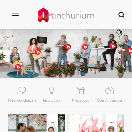
DE
Meet our bloggers
Inspiration
Pflegetipps
Über Anthurium