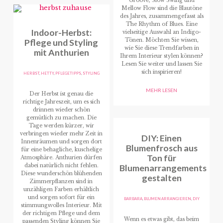
Groove, Slow Swing und
Mellow Flow sind die Blautöne
des Jahres, zusammengefasst als
The Rhythm of Blues. Eine
Indoor-Herbst:
vielseitige Auswahl an Indigo-
Pflege und Styling
Tönen. Möchten Sie wissen,
wie Sie diese Trendfarben in
mit Anthurien
Ihrem Interieur stylen können?
Lesen Sie weiter und lassen Sie
sich inspirieren!
HERBST
,
HETTY
,
PFLEGETIPPS
,
STYLING
MEHR LESEN
Der Herbst ist genau die
richtige Jahreszeit, um es sich
drinnen wieder schön
gemütlich zu machen. Die
Tage werden kürzer, wir
verbringen wieder mehr Zeit in
DIY: Einen
Innenräumen und sorgen dort
Blumenfrosch aus
für eine behagliche, kuschelige
Ton für
Atmosphäre. Anthurien dürfen
dabei natürlich nicht fehlen.
Blumenarrangements
Diese wunderschön blühenden
gestalten
Zimmerpflanzen sind in
unzähligen Farben erhältlich
und sorgen sofort für ein
BARBARA
,
BLUMEN ARRANGIEREN
,
DIY
stimmungsvolles Interieur. Mit
der richtigen Pflege und dem
Wenn es etwas gibt, das beim
passenden Styling können Sie