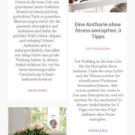
Ostern ist die beste Zeit, um
gemeinsam einen festlichen
Brunch an einem prächtig
gedeckten Tisch zu genießen.
Blumen sorgen sofort für die
Eine Anthurie ohne
passende Atmosphäre und
Stress umtopfen: 3
Anthurien sind dafür die
Tipps
perfekte Wahl: robust, elegant
und vielseitig! Schnitt-
Anthurien sind so
HETTY
,
PFLEGETIPPS
außergewöhnlich, dass selbst
nur einige Stiele eine große
Wirkung haben. In diesem
Der Frühling ist die beste Zeit
Artikel erfahren Sie, wie Sie
für das Umtopfen Ihrer
einen stimmungsvollen
Anthurie. Dank des extra Lichts
Ostertisch mit Schnitt-
und der Wärme werden Sie
Anthurien kreieren.
schnell neues Wachstum
bewundern können. Aber
woran merken Sie, wenn es
MEHR LESEN
Zeit zum Umtopfen ist, und wie
machen Sie das am besten? In
diesem Artikel finden Sie 3
Tipps, wie Sie eine Topf-
Anthurie ohne Stress
umtopfen.
MEHR LESEN