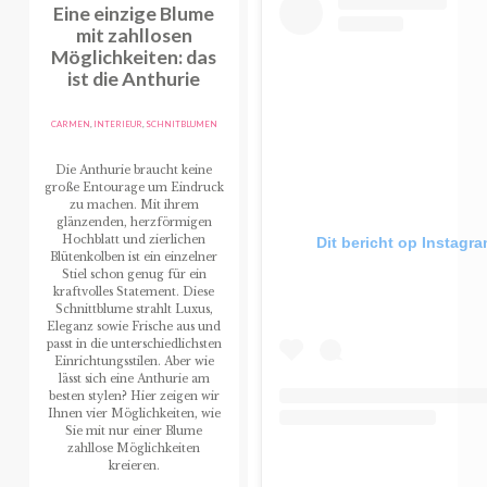
Eine einzige Blume
mit zahllosen
Möglichkeiten: das
ist die Anthurie
CARMEN
,
INTERIEUR
,
SCHNITBLUMEN
Die Anthurie braucht keine
große Entourage um Eindruck
zu machen. Mit ihrem
glänzenden, herzförmigen
Hochblatt und zierlichen
Dit bericht op Instagr
Blütenkolben ist ein einzelner
Stiel schon genug für ein
kraftvolles Statement. Diese
Schnittblume strahlt Luxus,
Eleganz sowie Frische aus und
passt in die unterschiedlichsten
Einrichtungsstilen. Aber wie
lässt sich eine Anthurie am
besten stylen? Hier zeigen wir
Ihnen vier Möglichkeiten, wie
Sie mit nur einer Blume
zahllose Möglichkeiten
kreieren.