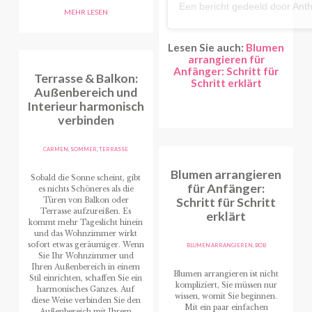
MEHR LESEN
Lesen Sie auch:
Blumen
arrangieren für
Anfänger: Schritt für
Terrasse & Balkon:
Schritt erklärt
Außenbereich und
Interieur harmonisch
verbinden
CARMEN
,
SOMMER
,
TERRASSE
Blumen arrangieren
Sobald die Sonne scheint, gibt
für Anfänger:
es nichts Schöneres als die
Schritt für Schritt
Türen von Balkon oder
Terrasse aufzureißen. Es
erklärt
kommt mehr Tageslicht hinein
und das Wohnzimmer wirkt
sofort etwas geräumiger. Wenn
BLUMEN ARRANGIEREN
,
BOB
Sie Ihr Wohnzimmer und
Ihren Außenbereich in einem
Blumen arrangieren ist nicht
Stil einrichten, schaffen Sie ein
kompliziert, Sie müssen nur
harmonisches Ganzes. Auf
wissen, womit Sie beginnen.
diese Weise verbinden Sie den
Mit ein paar einfachen
Außenbereich mit Ihrem