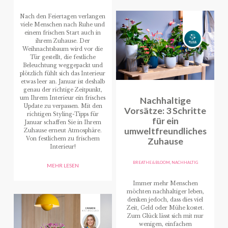
Nach den Feiertagen verlangen
viele Menschen nach Ruhe und
einem frischen Start auch in
ihrem Zuhause. Der
Weihnachtsbaum wird vor die
Tür gestellt, die festliche
Beleuchtung weggepackt und
plötzlich fühlt sich das Interieur
etwas leer an. Januar ist deshalb
genau der richtige Zeitpunkt,
um Ihrem Interieur ein frisches
Nachhaltige
Update zu verpassen. Mit den
Vorsätze: 3 Schritte
richtigen Styling-Tipps für
für ein
Januar schaffen Sie in Ihrem
umweltfreundliches
Zuhause erneut Atmosphäre.
Von festlichem zu frischem
Zuhause
Interieur!
BREATHE & BLOOM
,
NACHHALTIG
MEHR LESEN
Immer mehr Menschen
möchten nachhaltiger leben,
denken jedoch, dass dies viel
Zeit, Geld oder Mühe kostet.
Zum Glück lässt sich mit nur
wenigen, einfachen