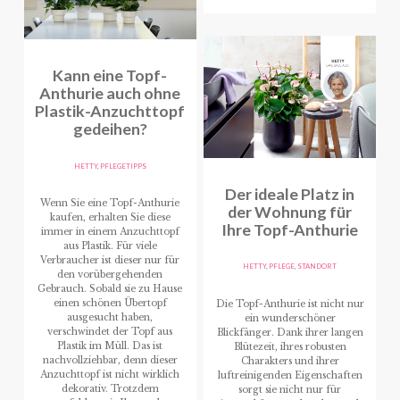
Kann eine Topf-
Anthurie auch ohne
Plastik-Anzuchttopf
gedeihen?
HETTY
,
PFLEGETIPPS
Der ideale Platz in
Wenn Sie eine Topf-Anthurie
der Wohnung für
kaufen, erhalten Sie diese
Ihre Topf-Anthurie
immer in einem Anzuchttopf
aus Plastik. Für viele
Verbraucher ist dieser nur für
HETTY
,
PFLEGE
,
STANDORT
den vorübergehenden
Gebrauch. Sobald sie zu Hause
einen schönen Übertopf
Die Topf-Anthurie ist nicht nur
ausgesucht haben,
ein wunderschöner
verschwindet der Topf aus
Blickfänger. Dank ihrer langen
Plastik im Müll. Das ist
Blütezeit, ihres robusten
nachvollziehbar, denn dieser
Charakters und ihrer
Anzuchttopf ist nicht wirklich
luftreinigenden Eigenschaften
dekorativ. Trotzdem
sorgt sie nicht nur für