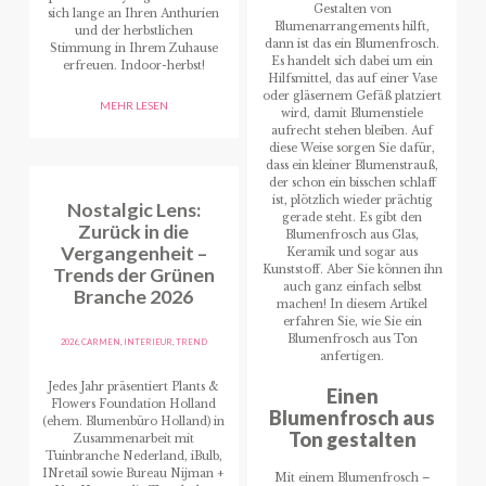
Gestalten von
sich lange an Ihren Anthurien
Blumenarrangements hilft,
und der herbstlichen
dann ist das ein Blumenfrosch.
Stimmung in Ihrem Zuhause
Es handelt sich dabei um ein
erfreuen. Indoor-herbst!
Hilfsmittel, das auf einer Vase
oder gläsernem Gefäß platziert
MEHR LESEN
wird, damit Blumenstiele
aufrecht stehen bleiben. Auf
diese Weise sorgen Sie dafür,
dass ein kleiner Blumenstrauß,
der schon ein bisschen schlaff
ist, plötzlich wieder prächtig
Nostalgic Lens:
gerade steht. Es gibt den
Zurück in die
Blumenfrosch aus Glas,
Vergangenheit –
Keramik und sogar aus
Trends der Grünen
Kunststoff. Aber Sie können ihn
auch ganz einfach selbst
Branche 2026
machen! In diesem Artikel
erfahren Sie, wie Sie ein
Blumenfrosch aus Ton
2026
,
CARMEN
,
INTERIEUR
,
TREND
anfertigen.
Jedes Jahr präsentiert Plants &
Einen
Flowers Foundation Holland
Blumenfrosch aus
(ehem. Blumenbüro Holland) in
Ton gestalten
Zusammenarbeit mit
Tuinbranche Nederland, iBulb,
INretail sowie Bureau Nijman +
Mit einem Blumenfrosch –