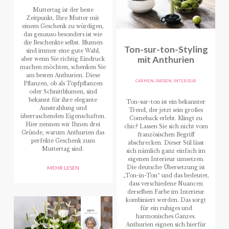
Muttertag ist der beste
Zeitpunkt, Ihre Mutter mit
einem Geschenk zu würdigen,
das genauso besonders ist wie
die Beschenkte selbst. Blumen
Ton-sur-ton-Styling
sind immer eine gute Wahl,
mit Anthurien
aber wenn Sie richtig Eindruck
machen möchten, schenken Sie
am besten Anthurien. Diese
CARMEN
,
FARBEN
,
INTERIEUR
Pflanzen, ob als Topfpflanzen
oder Schnittblumen, sind
bekannt für ihre elegante
Ton-sur-ton ist ein bekannter
Ausstrahlung und
Trend, der jetzt sein großes
überraschenden Eigenschaften.
Comeback erlebt. Klingt zu
Hier nennen wir Ihnen drei
chic? Lassen Sie sich nicht vom
Gründe, warum Anthurien das
französischen Begriff
perfekte Geschenk zum
abschrecken. Dieser Stil lässt
Muttertag sind.
sich nämlich ganz einfach im
eigenen Interieur umsetzen.
Die deutsche Übersetzung ist
MEHR LESEN
„Ton-in-Ton“ und das bedeutet,
dass verschiedene Nuancen
derselben Farbe im Interieur
kombiniert werden. Das sorgt
für ein ruhiges und
harmonisches Ganzes.
Anthurien eignen sich hierfür