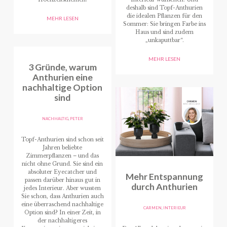
deshalb sind Topf-Anthurien
die idealen Pflanzen für den
MEHR LESEN
Sommer: Sie bringen Farbe ins
Haus und sind zudem
„unkaputtbar“.
MEHR LESEN
3 Gründe, warum
Anthurien eine
nachhaltige Option
sind
NACHHALTIG
,
PETER
Topf-Anthurien sind schon seit
Jahren beliebte
Zimmerpflanzen – und das
nicht ohne Grund. Sie sind ein
absoluter Eyecatcher und
Mehr Entspannung
passen darüber hinaus gut in
durch Anthurien
jedes Interieur. Aber wussten
Sie schon, dass Anthurien auch
eine überraschend nachhaltige
CARMEN
,
INTERIEUR
Option sind? In einer Zeit, in
der nachhaltigeres