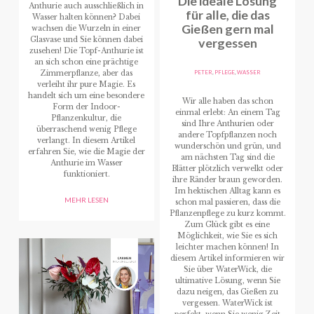
Die ideale Lösung
Anthurie auch ausschließlich in
für alle, die das
Wasser halten können? Dabei
Gießen gern mal
wachsen die Wurzeln in einer
Glasvase und Sie können dabei
vergessen
zusehen! Die Topf-Anthurie ist
an sich schon eine prächtige
PETER
,
PFLEGE
,
WASSER
Zimmerpflanze, aber das
verleiht ihr pure Magie. Es
handelt sich um eine besondere
Wir alle haben das schon
Form der Indoor-
einmal erlebt: An einem Tag
Pflanzenkultur, die
sind Ihre Anthurien oder
überraschend wenig Pflege
andere Topfpflanzen noch
verlangt. In diesem Artikel
wunderschön und grün, und
erfahren Sie, wie die Magie der
am nächsten Tag sind die
Anthurie im Wasser
Blätter plötzlich verwelkt oder
funktioniert.
ihre Ränder braun geworden.
Im hektischen Alltag kann es
MEHR LESEN
schon mal passieren, dass die
Pflanzenpflege zu kurz kommt.
Zum Glück gibt es eine
Möglichkeit, wie Sie es sich
leichter machen können! In
diesem Artikel informieren wir
Sie über WaterWick, die
ultimative Lösung, wenn Sie
dazu neigen, das Gießen zu
vergessen. WaterWick ist