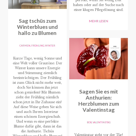
perfekt, wenn Sie wenig Zeit
haben oder auf der Suche nach
einer klugen Pflegelösung sind.
Sag tschüs zum
MEHR LESEN
Winterblues und
hallo zu Blumen
CARMEN
,
FRÜHLING
,
WINTER
Kurze Tage, wenig Sonne und
eine Welt voller Grautöne: Der
Winter kann unsere Energie
und Stimmung ziemlich
beeinträchtigen. Der Frühling
ist zum Glück nicht mehr weit,
doch Sie können ihn jetzt
Sagen Sie es mit
schon genießen! Mit Blumen
Anthurien:
zieht der Frühling nämlich
schon jetzt in Ihr Zuhause ein!
Herzblumen zum
Auf diese Weise geben Sie sich
Valentinstag
und auch Ihrem Interieur
einen schönen Energieschub.
Und wenn es eine perfekte
BOB
,
VALENTINSTAG
Blume dafür gibt, dann ist das
die Anthurie. Tschüs
Valentinstag steht vor der Tür!