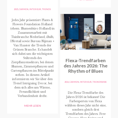
2025
,
CARMEN
,
INTERIEUR
,
TRENDS
Jedes Jahr präsentiert Plants &
Flowers Foundation Holland
(ehem. Blumenbüro Holland) in
Zusammenarbeit mit
Tuinbranche Nederland, iBulb,
INretail sowie Bureau Nijman +
Van Haaster die Trends der
Grünen Branche. Es handelt
sich dabei um die wichtigsten
Stiltrends des
Flexa-Trendfarben
Zierpflanzensektors, bei denen
des Jahres 2026: The
Blumen, Zimmerpflanzen und
Rhythm of Blues
Gartenpflanzen im Mittelpunkt
stehen. In diesem Artikel
informieren wir Sie über den
2026
,
CARMEN
,
INTERIEUR
,
TRENDFARBE
Trend Intriguing Decor, bei
dem sich alles um Wärme,
Freundlichkeit und
Die Flexa-Trendfarbe des
Verbundenheit dreht.
Jahres 2026 ist bekannt! Die
Farbexperten von Flexa
wählten dieses Jahr nicht eine,
MEHR LESEN
sondern gleich drei
Trendfarben des Jahres. Free