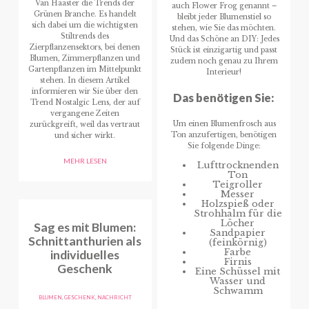
Van Haaster die Trends der
auch Flower Frog genannt –
Grünen Branche. Es handelt
bleibt jeder Blumenstiel so
sich dabei um die wichtigsten
stehen, wie Sie das möchten.
Stiltrends des
Und das Schöne an DIY: Jedes
Zierpflanzensektors, bei denen
Stück ist einzigartig und passt
Blumen, Zimmerpflanzen und
zudem noch genau zu Ihrem
Gartenpflanzen im Mittelpunkt
Interieur!
stehen. In diesem Artikel
informieren wir Sie über den
Das benötigen Sie:
Trend Nostalgic Lens, der auf
vergangene Zeiten
Um einen Blumenfrosch aus
zurückgreift, weil das vertraut
Ton anzufertigen, benötigen
und sicher wirkt.
Sie folgende Dinge:
MEHR LESEN
Lufttrocknenden
Ton
Teigroller
Messer
Holzspieß oder
Strohhalm für die
Löcher
Sag es mit Blumen:
Sandpapier
Schnittanthurien als
(feinkörnig)
individuelles
Farbe
Firnis
Geschenk
Eine Schüssel mit
Wasser und
Schwamm
BLUMEN
,
GESCHENK
,
NACHRICHT