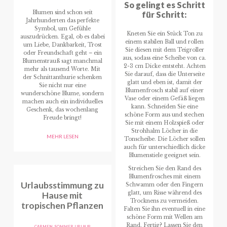
So gelingt es Schritt
Blumen sind schon seit
für Schritt:
Jahrhunderten das perfekte
Symbol, um Gefühle
Kneten Sie ein Stück Ton zu
auszudrücken. Egal, ob es dabei
einem stabilen Ball und rollen
um Liebe, Dankbarkeit, Trost
Sie diesen mit dem Teigroller
oder Freundschaft geht – ein
aus, sodass eine Scheibe von ca.
Blumenstrauß sagt manchmal
2-3 cm Dicke entsteht. Achten
mehr als tausend Worte. Mit
Sie darauf, dass die Unterseite
der Schnittanthurie schenken
glatt und eben ist, damit der
Sie nicht nur eine
Blumenfrosch stabil auf einer
wunderschöne Blume, sondern
Vase oder einem Gefäß liegen
machen auch ein individuelles
kann. Schneiden Sie eine
Geschenk, das wochenlang
schöne Form aus und stechen
Freude bringt!
Sie mit einem Holzspieß oder
Strohhalm Löcher in die
MEHR LESEN
Tonscheibe. Die Löcher sollen
auch für unterschiedlich dicke
Blumenstiele geeignet sein.
Streichen Sie den Rand des
Blumenfrosches mit einem
Urlaubsstimmung zu
Schwamm oder den Fingern
Hause mit
glatt, um Risse während des
Trocknens zu vermeiden.
tropischen Pflanzen
Falten Sie ihn eventuell in eine
schöne Form mit Wellen am
Rand. Fertig? Lassen Sie den
CARMEN
,
SOMMER
,
URLAUB