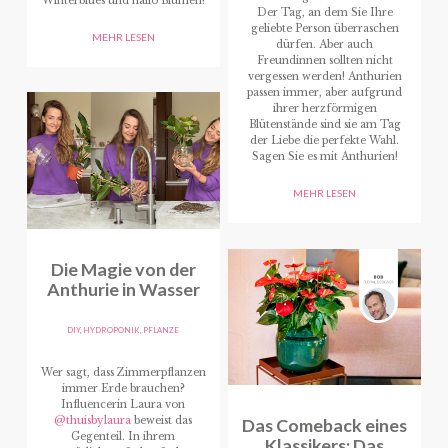
Winterblues und hallo Blumen!
Der Tag, an dem Sie Ihre
geliebte Person überraschen
MEHR LESEN
dürfen. Aber auch
Freundinnen sollten nicht
vergessen werden! Anthurien
passen immer, aber aufgrund
ihrer herzförmigen
Blütenstände sind sie am Tag
der Liebe die perfekte Wahl.
Sagen Sie es mit Anthurien!
MEHR LESEN
Die Magie von der
Anthurie in Wasser
DIY
,
HYDROPONIK
,
PFLANZE
Wer sagt, dass Zimmerpflanzen
immer Erde brauchen?
Influencerin Laura von
@thuisbylaura
beweist das
Das Comeback eines
Gegenteil. In ihrem
Klassikers: Das