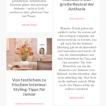
gemütlichen, farbenfrohen
große Revival der
Interieur glänzt eine prächtige
Anthurie
Anthurie – nicht in Erde,
sondern in einer gläsernen Vase
mit Wasser.
BOB
,
KLASSIKER
MEHR LESEN
Manche Trends gehen nie
wirklich vorbei. Sie warten auf
den richtigen Zeitpunkt, um
wiederentdeckt zu werden. Das
gilt auch für die Anthurie.
Jahrelang galt sie als altmodisch
und unmodern und wurde oft
mit der Zimmerpflanze auf
dem Fensterbrett bei Oma und
Opa assoziiert. Für viele
Menschen war das die
klassische rote Anthurie: treu
blühend, wiedererkennbar, aber
nicht unbedingt hip. Und doch
Von festlichem zu
ist die Anthurie zurück. Mehr
frischem Interieur:
noch: Die Pflanze erlebt ein
Styling-Tipps für
wahres Comeback.
Januar
MEHR LESEN
CARMEN
,
INTERIEUR
,
WINTER