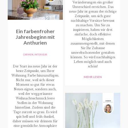
Veränderungen ein großer
Unterschied erreichen. Das
neue Jahr ist genau der richtige
Zeitpunkt, um sich gute
nachhaltige Vorsätze bewusst
zu machen. Um Sie zu
Ein farbenfroher
inspirieren, haben wir drei
einfache, doch effektive
Jahresbeginn mit
Möglichkeiten
Anthurien
zusammengestellt, mit denen
Sie Ihr Zuhause
umweltschonender gestalten
CARMEN
,
INTERIEUR
können. So wird nachhaltiges
Leben möglich und auch
Der Start ins neue Jahr ist der
schön!
beste Zeitpunkt, um Ihrer
Wohnung Farbe hinzuzufügen.
MEHR LESEN
Nicht nur, weil sich dieser
Moment so gut für etwas
Neues eignet, sondern auch,
weil der weggeräumte
Weihnachtsschmuck leere
Stellen in der Wohnung
hinterlässt. Zudem sind die
Tage zurzeit so grau. Es wird
spät hell und früh dunkel,
daher müssen wir drinnen für
eine gemütliche Atmosphäre