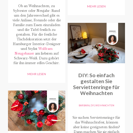
Ob an Weihnachten, zu
MEHR LESEN
Sylvester oder Neujahr: Rund
um den Jahreswechsel gibt es
viele Anlässe, Freunde oder die
Familie zum Essen einzuladen
und die Tafel festlich zu
gestalten.
Für die festliche
Tischdekoration setzt der
Hamburger Interior-Designer
und Stylist
Wolfram
Neugebauer
am liebsten auf
Schwarz-Weiß.
Dazu gehört
für ihn immer edles Geschirr.
DIY: So einfach
MEHR LESEN
gestalten Sie
Serviettenringe für
Weihnachten
BARBARA
,
DIY
,
WEIHNACHTEN
Sie suchen Serviettenringe für
das Weihnachtsfest, können
aber keine geeigneten finden?
Dann machen Sie sie einfach