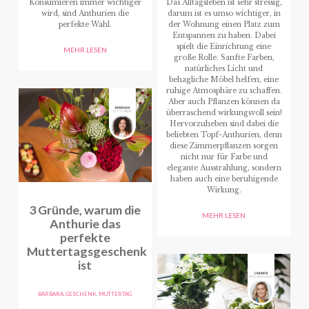
Konsumieren immer wichtiger
Das Alltagsleben ist sehr stressig,
wird, sind Anthurien die
darum ist es umso wichtiger, in
perfekte Wahl.
der Wohnung einen Platz zum
Entspannen zu haben. Dabei
spielt die Einrichtung eine
MEHR LESEN
große Rolle. Sanfte Farben,
natürliches Licht und
behagliche Möbel helfen, eine
ruhige Atmosphäre zu schaffen.
Aber auch Pflanzen können da
überraschend wirkungsvoll sein!
Hervorzuheben sind dabei die
beliebten Topf-Anthurien, denn
diese Zimmerpflanzen sorgen
nicht nur für Farbe und
elegante Ausstrahlung, sondern
haben auch eine beruhigende
Wirkung.
3 Gründe, warum die
MEHR LESEN
Anthurie das
perfekte
Muttertagsgeschenk
ist
BARBARA
,
GESCHENK
,
MUTTERTAG