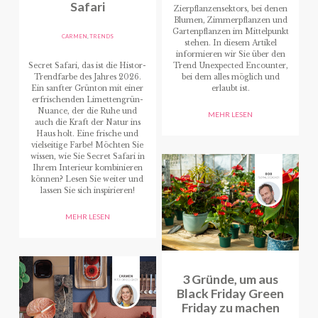
Safari
Zierpflanzensektors, bei denen
Blumen, Zimmerpflanzen und
Gartenpflanzen im Mittelpunkt
CARMEN
,
TRENDS
stehen. In diesem Artikel
informieren wir Sie über den
Secret Safari, das ist die Histor-
Trend Unexpected Encounter,
Trendfarbe des Jahres 2026.
bei dem alles möglich und
Ein sanfter Grünton mit einer
erlaubt ist.
erfrischenden Limettengrün-
Nuance, der die Ruhe und
MEHR LESEN
auch die Kraft der Natur ins
Haus holt. Eine frische und
vielseitige Farbe! Möchten Sie
wissen, wie Sie Secret Safari in
Ihrem Interieur kombinieren
können? Lesen Sie weiter und
lassen Sie sich inspirieren!
MEHR LESEN
3 Gründe, um aus
Black Friday Green
Friday zu machen