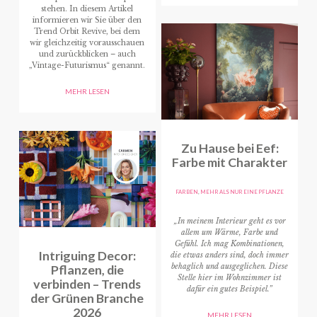
stehen. In diesem Artikel
informieren wir Sie über den
Trend Orbit Revive, bei dem
wir gleichzeitig vorausschauen
und zurückblicken – auch
„Vintage-Futurismus“ genannt.
MEHR LESEN
Zu Hause bei Eef:
Farbe mit Charakter
FARBEN
,
MEHR ALS NUR EINE PFLANZE
„In meinem Interieur geht es vor
allem um Wärme, Farbe und
Gefühl. Ich mag Kombinationen,
Intriguing Decor:
die etwas anders sind, doch immer
Pflanzen, die
behaglich und ausgeglichen. Diese
Stelle hier im Wohnzimmer ist
verbinden – Trends
dafür ein gutes Beispiel.”
der Grünen Branche
2026
MEHR LESEN