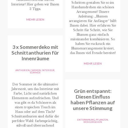
Schritten gestalten Sie so im
Interieur! Hier geben wir Ihnen
Handumdrehen ein schönes
3 Tipps.
Arrangement! Unsere
Anleitung: „Blumen
MEHR LESEN
arrangieren für Anfänger“ hilft
Ihnen dabei. Hier erfahren Sie
Schritt für Schritt, wie Sie
Blumen ganz einfach
miteinander kombinieren. So
haben Sie ruckzuck ein
3 x Sommerdeko mit
Blumenarrangement kreiert,
Schnittanthurien für
das Ihnen viel Freude bereitet!
Innenräume
MEHR LESEN
ANTHURIEN
,
CARMEN
,
INTERIEUR
,
SOMMER
Der Sommer ist die ultimative
Jahreszeit, um das Interieur mit
Grün entspannt:
Farbe, Licht und natürlichen
Diesen Einfluss
Elementen aufzufrischen. Und
haben Pflanzen auf
was gibt es da Schöneres als
unsere Stimmung
einen tropischen Touch im
Haus oder auf dem Tisch?
Schnittanthurien sind dafür die
ENTSPANNUNG
,
PFLANZEN
,
perfekte Wahl: farbenprächtig,
WOHLERGEHEN
stilvoll und überraschend