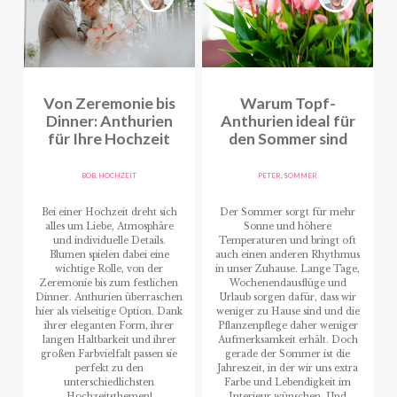
Von Zeremonie bis
Warum Topf-
Dinner: Anthurien
Anthurien ideal für
für Ihre Hochzeit
den Sommer sind
BOB
,
HOCHZEIT
PETER
,
SOMMER
Bei einer Hochzeit dreht sich
Der Sommer sorgt für mehr
alles um Liebe, Atmosphäre
Sonne und höhere
und individuelle Details.
Temperaturen und bringt oft
Blumen spielen dabei eine
auch einen anderen Rhythmus
wichtige Rolle, von der
in unser Zuhause. Lange Tage,
Zeremonie bis zum festlichen
Wochenendausflüge und
Dinner. Anthurien überraschen
Urlaub sorgen dafür, dass wir
hier als vielseitige Option. Dank
weniger zu Hause sind und die
ihrer eleganten Form, ihrer
Pflanzenpflege daher weniger
langen Haltbarkeit und ihrer
Aufmerksamkeit erhält. Doch
großen Farbvielfalt passen sie
gerade der Sommer ist die
perfekt zu den
Jahreszeit, in der wir uns extra
unterschiedlichsten
Farbe und Lebendigkeit im
Hochzeitsthemen!
Interieur wünschen. Und