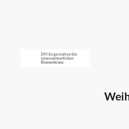
DIY: So gestalten Sie
einen winterlichen
Blumenkranz
Weih