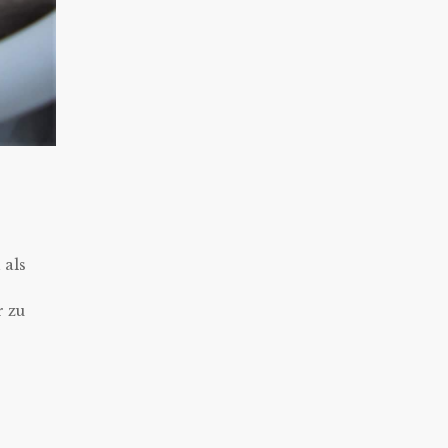
 als
r zu