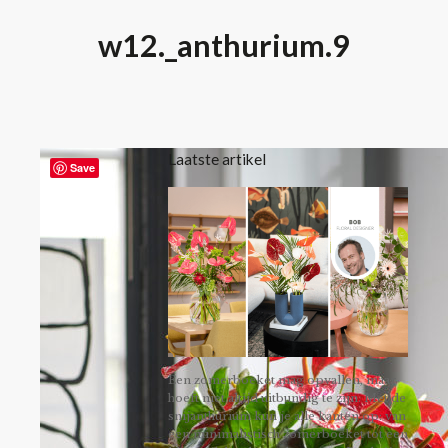
w12._anthurium.9
Laatste artikel
Save
Een zomerboeket mag opvallen, maar
hoeft niet altijd uitbundig te zijn. Met de
snijanthurium kun je alle kanten op: van
een minimalistisch zomerboeket tot een