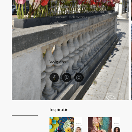
kleurrijk boeket vol contrast. Dankzij
de opvallende vorm en het brede
kleurenpalet waarin deze komt, laat de
anthurium zich verrassend makkelijk
combineren met andere zomerbloeiers.
Lees verder voor drie stylingideeën
voor een mooi zomerboeket!
Volg ons
Inspiratie