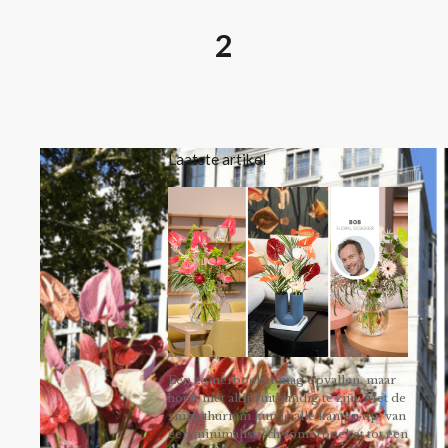
2
Laatste artikel
Een zomerboeket mag opvallen, maar
hoeft niet altijd uitbundig te zijn. Met de
snijanthurium kun je alle kanten op: van
een minimalistisch zomerboeket tot een