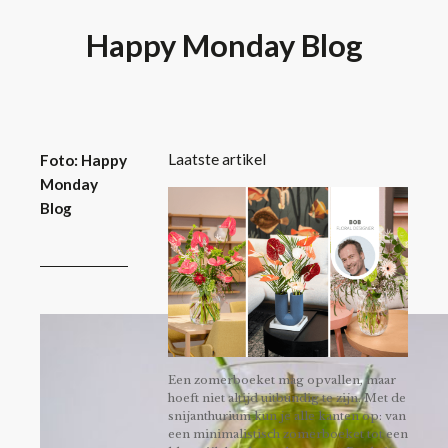
Happy Monday Blog
Laatste artikel
Foto: Happy
Monday
Blog
Een zomerboeket mag opvallen, maar
hoeft niet altijd uitbundig te zijn. Met de
snijanthurium kun je alle kanten op: van
een minimalistisch zomerboeket tot een