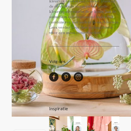
kleurrijk boeket vol contrast. Dankzij
de opvallende vorm en het brede
kleurenpalet waarin deze komt, laat de
anthurium zich verrassend makkelijk
combineren met andere zomerbloeiers.
Lees verder voor drie stylingideeën
voor een mooi zomerboeket!
Volg ons
Inspiratie