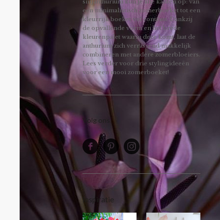
snijanthurium kun je alle kanten op: van
een minimalistisch zomerboeket tot een
kleurrijk boeket vol contrast. Dankzij
de opvallende vorm en het brede
kleurenpalet waarin deze komt, laat de
anthurium zich verrassend makkelijk
combineren met andere zomerbloeiers.
Lees verder voor drie stylingideeën
voor een mooi zomerboeket!
Volg ons
Inspiratie