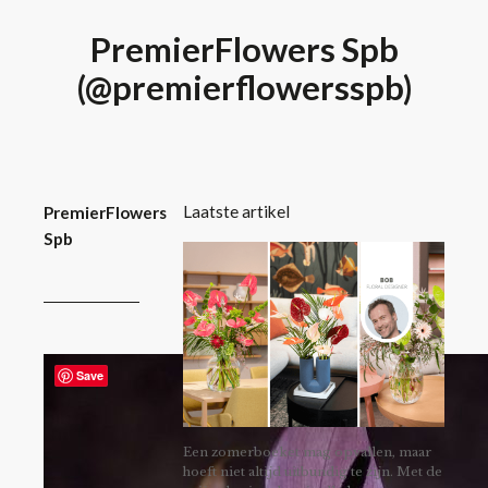
PremierFlowers Spb
(@premierflowersspb)
Laatste artikel
PremierFlowers
Spb
Save
Een zomerboeket mag opvallen, maar
hoeft niet altijd uitbundig te zijn. Met de