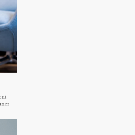
ent.
kamer