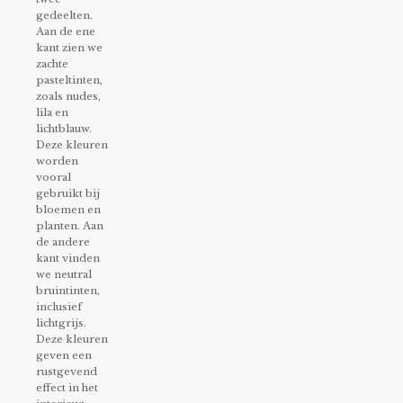
gedeelten.
Aan de ene
kant zien we
zachte
pasteltinten,
zoals nudes,
lila en
lichtblauw.
Deze kleuren
worden
vooral
gebruikt bij
bloemen en
planten. Aan
de andere
kant vinden
we neutral
bruintinten,
inclusief
lichtgrijs.
Deze kleuren
geven een
rustgevend
effect in het