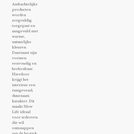
Ambachtelijke
producten
worden
zorgvuldig
toegepast en
aangevuld met
warme,
natuurlijke
kleuren.
Daarnaast zijn
vormen
eenvoudig en
herkenbaar.
Hierdoor
krijgt het
interieur een
rustgevend,
duurzaam
karakter. Dit
maakt Slow
Life ideaal
voor iedereen
die wil
ontsnappen
aan de hectiek