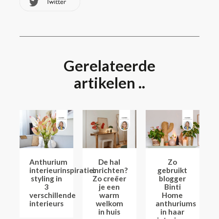
Gerelateerde
artikelen ..
Anthurium
De hal
Zo
interieurinspiratie:
inrichten?
gebruikt
styling in
Zo creëer
blogger
3
je een
Binti
verschillende
warm
Home
interieurs
welkom
anthuriums
in huis
in haar