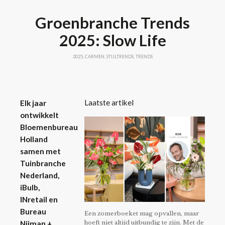
Groenbranche Trends
2025: Slow Life
2025
,
CARMEN
,
STIJLTRENDS
,
TRENDS
Laatste artikel
Elk jaar
ontwikkelt
Bloemenbureau
Holland
samen met
Tuinbranche
Nederland,
iBulb,
INretail en
Bureau
Een zomerboeket mag opvallen, maar
hoeft niet altijd uitbundig te zijn. Met de
Nijman +