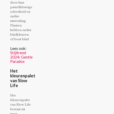
door hun
pastelkleurige
soberheid en
zachte
uitstraling.
Planten
hebben zachte
bladkleuren
of bont blad.
Lees ook:
Stijltrend
2024: Gentle
Paradox
Het
kleurenpalet
van Slow
Life
Het
kleurenpalet
van Slow Life
bestaat uit
twee