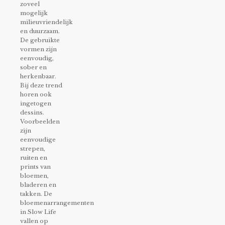
zoveel
mogelijk
milieuvriendelijk
en duurzaam.
De gebruikte
vormen zijn
eenvoudig,
sober en
herkenbaar.
Bij deze trend
horen ook
ingetogen
dessins.
Voorbeelden
zijn
eenvoudige
strepen,
ruiten en
prints van
bloemen,
bladeren en
takken. De
bloemenarrangementen
in Slow Life
vallen op