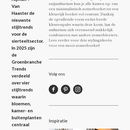
snijanthurium kun je alle kanten op: van
Van
een minimalistisch zomerboeket tot een
Haaster de
kleurrijk boeket vol contrast. Dankzij
de opvallende vorm en het brede
nieuwste
kleurenpalet waarin deze komt, laat de
stijltrends
anthurium zich verrassend makkelijk
voor de
combineren met andere zomerbloeiers.
Lees verder voor drie stylingideeën
sierteeltsector.
voor een mooi zomerboeket!
In 2025 zijn
de
Groenbranche
Trends
Volg ons
verdeeld
over vier
stijltrends
waarin
bloemen,
kamer- en
buitenplanten
Inspiratie
centraal