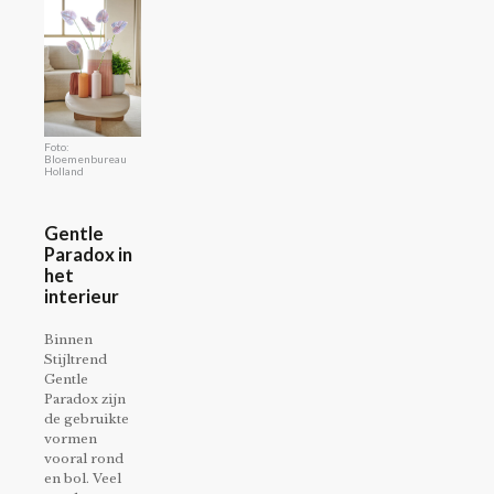
Foto:
Bloemenbureau
Holland
Gentle
Paradox in
het
interieur
Binnen
Stijltrend
Gentle
Paradox zijn
de gebruikte
vormen
vooral rond
en bol. Veel