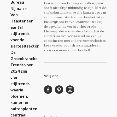
Bureau
Een zomerboeket mag opvallen, maar
hoeft niet altijd uitbundig te zijn. Met de
Nijman +
snijanthurium kun je alle kanten op: van
Van
een minimalistisch zomerboeket tot een
Haaster een
kleurrijk boeket vol contrast. Dankzij
de opvallende vorm en het brede
aantal
kleurenpalet waarin deze komt, laat de
stijltrends
anthurium zich verrassend makkelijk
voor de
combineren met andere zomerbloeiers.
Lees verder voor drie stylingideeën
sierteeltsector.
voor een mooi zomerboeket!
De
Groenbranche
Trends voor
2024 zijn
Volg ons
vier
stijltrends
waarin
bloemen,
kamer- en
buitenplanten
centraal