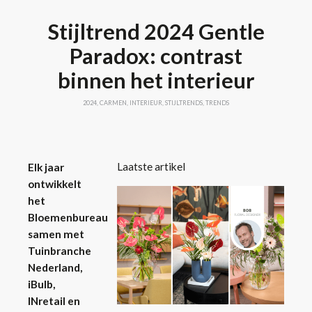
Stijltrend 2024 Gentle
Paradox: contrast
binnen het interieur
2024
,
CARMEN
,
INTERIEUR
,
STIJLTRENDS
,
TRENDS
Laatste artikel
Elk jaar
ontwikkelt
het
Bloemenbureau
samen met
Tuinbranche
Nederland,
iBulb,
INretail en