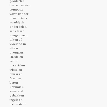
producten
bestaan uit één
compacte
vorm zonder
losse details,
waarbij de
onderdelen
aan elkaar
vastgegroeid
lijken of
vloeiend in
elkaar
overgaan.
Harde en
zachte
materialen
wisselen
elkaar af.
Marmer,
beton,
keramiek,
kunststof,
gebakken
tegels en
natuursteen