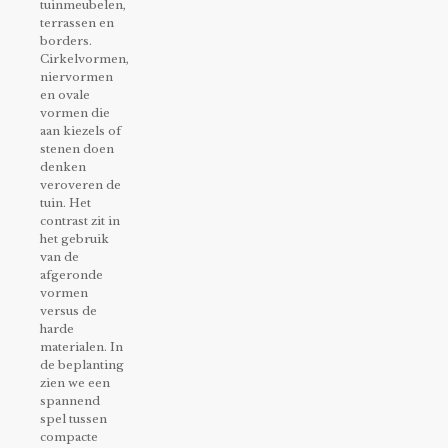
tuinmeubelen,
terrassen en
borders.
Cirkelvormen,
niervormen
en ovale
vormen die
aan kiezels of
stenen doen
denken
veroveren de
tuin. Het
contrast zit in
het gebruik
van de
afgeronde
vormen
versus de
harde
materialen. In
de beplanting
zien we een
spannend
spel tussen
compacte