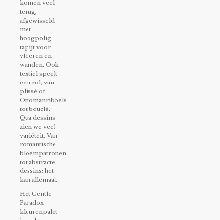
komen veel
terug,
afgewisseld
met
hoogpolig
tapijt voor
vloeren en
wanden. Ook
textiel speelt
een rol, van
plissé of
Ottomanribbels
tot bouclé.
Qua dessins
zien we veel
variëteit. Van
romantische
bloempatronen
tot abstracte
dessins: het
kan allemaal.
Het Gentle
Paradox-
kleurenpalet