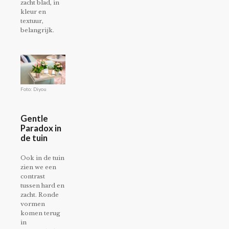
zacht blad, in
kleur en
textuur,
belangrijk.
Foto: Diyou
Gentle
Paradox in
de tuin
Ook in de tuin
zien we een
contrast
tussen hard en
zacht. Ronde
vormen
komen terug
in