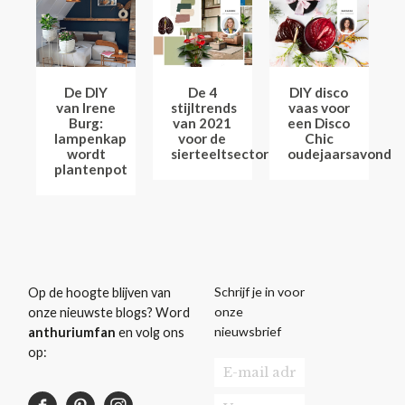
De DIY
De 4
DIY disco
van Irene
stijltrends
vaas voor
Burg:
van 2021
een Disco
lampenkap
voor de
Chic
wordt
sierteeltsector
oudejaarsavond
plantenpot
Schrijf je in voor
Op de hoogte blijven van
onze
onze nieuwste blogs? Word
nieuwsbrief
anthuriumfan
en volg ons
op: