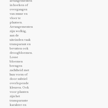
arrangementen
in hoeken of
overgangen
van muur en
vloer te
plaatsen.
Arrangementen
zijn wolkig,
aan de
uiteinden vaak
transparant en
bevatten ook
droogbloemen.
Losse
bloemen
brengen
zachtheid met
hun vorm of
door subtiel
overlopende
kleuren. Ook
voor planten
zijn het
transparante
karakter en