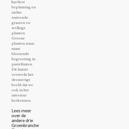
hardere
beplanting en
zachte
wuivende
grassen en
wolkige
planten.
Groene
planten staan
naast
bloeiende
begroeiing in
pasteltinten.
Dit laatste
versterkt het
dromerige
beeld dat we
ook in het
interieur
herkennen.
Lees meer
over de
andere drie
Groenbranche