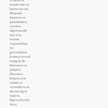
is zacht en
straalt rust en
harmonie uit.
Neutrale
kleuren en
pasteltinten
worden
afgewisseld
met een
warme
cognackleur.
De
groentinten
komen vooral
terug in de
bloemen en
planten.
Bloemen
helpen een
ruimte te
verzachten en
dromerig te
maken.
Bijvoorbeeld
door