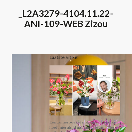
_L2A3279-4104.11.22-
ANI-109-WEB Zizou
Laatste artikel
Een zomerboeket mag opvallen, maar
hoeft niet altijd uitbundig te zijn. Met de