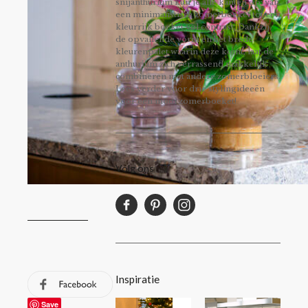
snijanthurium kun je alle kanten op: van
een minimalistisch zomerboeket tot een
kleurrijk boeket vol contrast. Dankzij
de opvallende vorm en het brede
kleurenpalet waarin deze komt, laat de
anthurium zich verrassend makkelijk
combineren met andere zomerbloeiers.
Lees verder voor drie stylingideeën
voor een mooi zomerboeket!
Volg ons
Inspiratie
Save