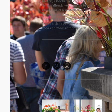
kleurrijk boeket vol contrast. Dankzij
de opvallende vorm en het brede
kleurenpalet waarin deze komt, laat de
anthurium zich verrassend makkelijk
combineren met andere zomerbloeiers.
Lees verder voor drie stylingideeën
voor een mooi zomerboeket!
Volg ons
Inspiratie