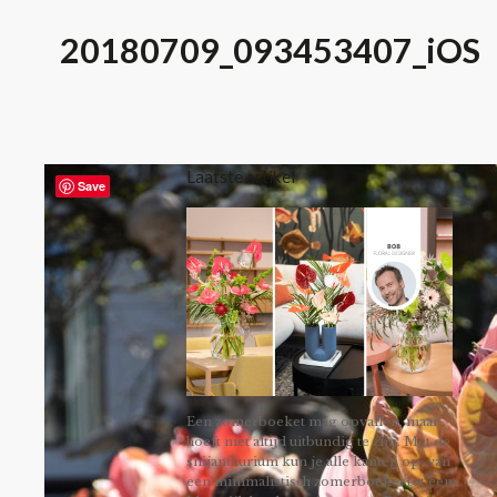
20180709_093453407_iOS
Laatste artikel
Save
Een zomerboeket mag opvallen, maar
hoeft niet altijd uitbundig te zijn. Met de
snijanthurium kun je alle kanten op: van
een minimalistisch zomerboeket tot een