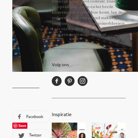
kleurrijk boeket vol contrast. Dankzij
de opvallende vorm en het brede
kleurenpalet waarin deze komt, laat de
anthurium zich verrassend makkelijk
combineren met andere zomerbloeiers.
Lees verder voor drie stylingideeën
voor een mooi zomerboeket!
Volg ons
Inspiratie
Save