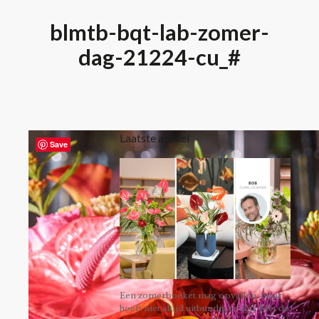
blmtb-bqt-lab-zomer-
dag-21224-cu_#
Laatste artikel
Save
Een zomerboeket mag opvallen, maar
hoeft niet altijd uitbundig te zijn. Met de