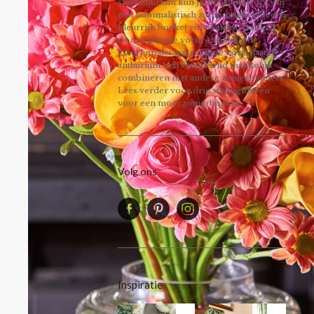
snijanthurium kun je alle kanten op: van
een minimalistisch zomerboeket tot een
kleurrijk boeket vol contrast. Dankzij
de opvallende vorm en het brede
kleurenpalet waarin deze komt, laat de
anthurium zich verrassend makkelijk
combineren met andere zomerbloeiers.
Lees verder voor drie stylingideeën
voor een mooi zomerboeket!
Volg ons
Inspiratie