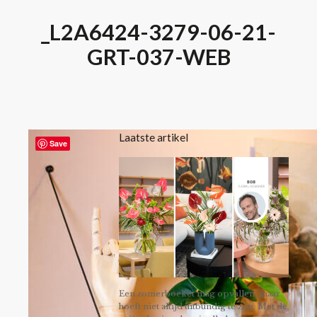
_L2A6424-3279-06-21-
GRT-037-WEB
Laatste artikel
Save
Een zomerboeket mag opvallen, maar
hoeft niet altijd uitbundig te zijn. Met de