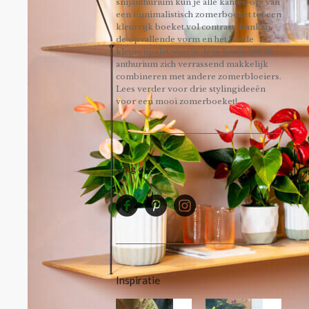
snijanthurium kun je alle kanten op: van
een minimalistisch zomerboeket tot een
kleurrijk boeket vol contrast. Dankzij
de opvallende vorm en het brede
kleurenpalet waarin deze komt, laat de
anthurium zich verrassend makkelijk
combineren met andere zomerbloeiers.
Lees verder voor drie stylingideeën
voor een mooi zomerboeket!
Volg ons
Inspiratie