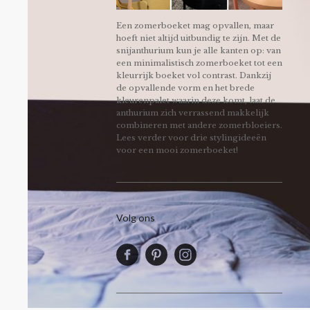
Een zomerboeket mag opvallen, maar
hoeft niet altijd uitbundig te zijn. Met de
snijanthurium kun je alle kanten op: van
een minimalistisch zomerboeket tot een
kleurrijk boeket vol contrast. Dankzij
de opvallende vorm en het brede
kleurenpalet waarin deze komt, laat de
anthurium zich verrassend makkelijk
combineren met andere zomerbloeiers.
Lees verder voor drie stylingideeën
voor een mooi zomerboeket!
Volg ons