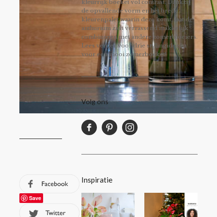
kleurrijk boeket vol contrast. Dankzij
de opvallende vorm en het brede
kleurenpalet waarin deze komt, laat de
anthurium zich verrassend makkelijk
combineren met andere zomerbloeiers.
Lees verder voor drie stylingideeën
voor een mooi zomerboeket!
Volg ons
Inspiratie
Save