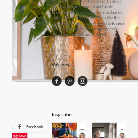
kleurrijk boeket vol contrast. Dankzij
de opvallende vorm en het brede
kleurenpalet waarin deze komt, laat de
anthurium zich verrassend makkelijk
combineren met andere zomerbloeiers.
Lees verder voor drie stylingideeën
voor een mooi zomerboeket!
Volg ons
Inspiratie
Save