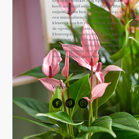
Een zomerboeket mag opvallen, maar
hoeft niet altijd uitbundig te zijn. Met de
snijanthurium kun je alle kanten op: van
een minimalistisch zomerboeket tot een
kleurrijk boeket vol contrast. Dankzij
de opvallende vorm en het brede
kleurenpalet waarin deze komt, laat de
anthurium zich verrassend makkelijk
combineren met andere zomerbloeiers.
Lees verder voor drie stylingideeën
voor een mooi zomerboeket!
Volg ons
Inspiratie