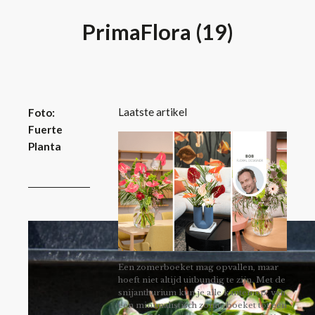
PrimaFlora (19)
Laatste artikel
Foto:
Fuerte
Planta
Een zomerboeket mag opvallen, maar
hoeft niet altijd uitbundig te zijn. Met de
snijanthurium kun je alle kanten op: van
een minimalistisch zomerboeket tot een