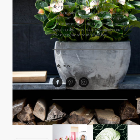
kleurrijk boeket vol contrast. Dankzij
de opvallende vorm en het brede
kleurenpalet waarin deze komt, laat de
anthurium zich verrassend makkelijk
combineren met andere zomerbloeiers.
Lees verder voor drie stylingideeën
voor een mooi zomerboeket!
Volg ons
Inspiratie