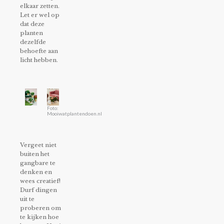
elkaar zetten.
Let er wel op
dat deze
planten
dezelfde
behoefte aan
licht hebben.
Foto:
Mooiwatplantendoen.nl
Vergeet niet
buiten het
gangbare te
denken en
wees creatief!
Durf dingen
uit te
proberen om
te kijken hoe