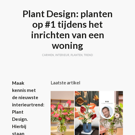
Plant Design: planten
op #1 tijdens het
inrichten van een
woning
CARMEN
,
INTERIEUR
,
PLANTEN
,
TREND
Laatste artikel
Maak
kennis met
de nieuwste
interieurtrend:
Plant
Design.
Hierbij
staan