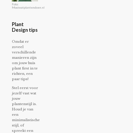
Foto:
Mooiwatplantendoen.nl
Plant
Design tips
Omdat er
zoveel
verschillende
manieren zijn
om jouw huis
plant first in te
richten, een
paar tips!
Stel eerst voor
jezelf vast wat
jouw
plantenstijl is.
Houd je van
een
minimalistische
stijl, of
spreekt een