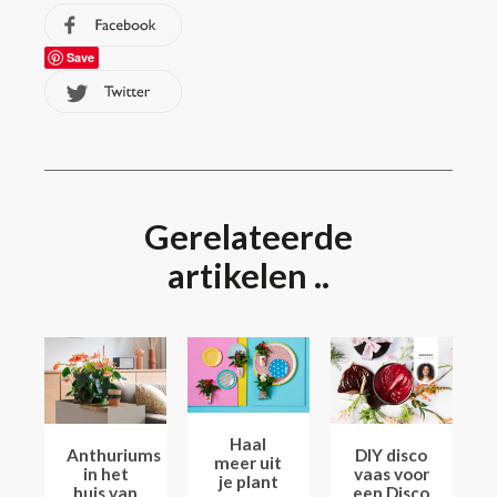
Save
Gerelateerde
artikelen ..
Haal
Anthuriums
DIY disco
meer uit
in het
vaas voor
je plant
huis van
een Disco