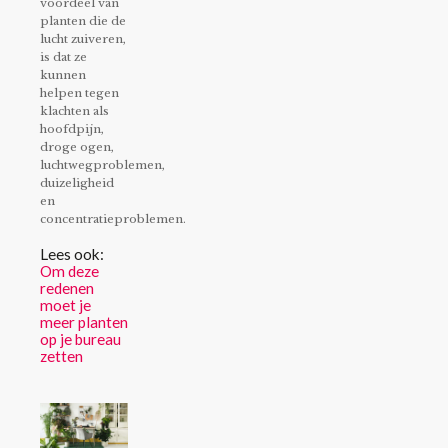
voordeel van
planten die de
lucht zuiveren,
is dat ze
kunnen
helpen tegen
klachten als
hoofdpijn,
droge ogen,
luchtwegproblemen,
duizeligheid
en
concentratieproblemen.
Lees ook:
Om deze
redenen
moet je
meer planten
op je bureau
zetten