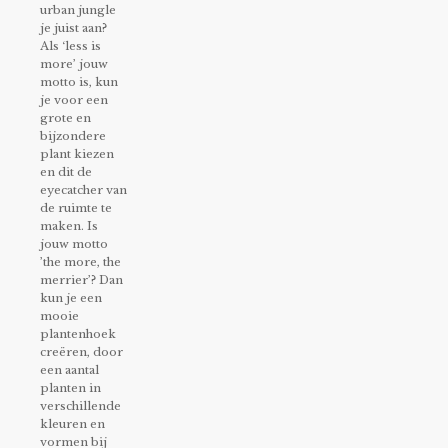
urban jungle
je juist aan?
Als ‘less is
more’ jouw
motto is, kun
je voor een
grote en
bijzondere
plant kiezen
en dit de
eyecatcher van
de ruimte te
maken. Is
jouw motto
’the more, the
merrier’? Dan
kun je een
mooie
plantenhoek
creëren, door
een aantal
planten in
verschillende
kleuren en
vormen bij