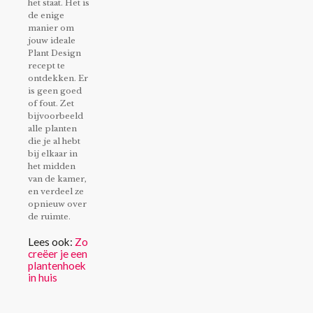
het staat. Het is
de enige
manier om
jouw ideale
Plant Design
recept te
ontdekken. Er
is geen goed
of fout. Zet
bijvoorbeeld
alle planten
die je al hebt
bij elkaar in
het midden
van de kamer,
en verdeel ze
opnieuw over
de ruimte.
Lees ook:
Zo
creëer je een
plantenhoek
in huis