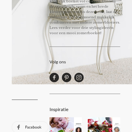
kleurrijk boeket vol contrast. Dankzij
de opvallende vorm en het brede
kleurenpalet waarin deze komt, laat de
anthurium zich verrassend makkelijk
combineren met andere zomerbloeiers.
Lees verder voor drie stylingideeën
voor een mooi zomerboeket!
Volg ons
Inspiratie